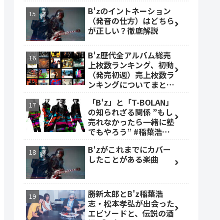
B'zのイントネーション
（発音の仕方）はどちら
が正しい？徹底解説
B'z歴代全アルバム総売
上枚数ランキング、初動
（発売初週）売上枚数ラ
ンキングについてまとめ
ました。
「B'z」と「T-BOLAN」
の知られざる関係 ”もし
売れなかったら一緒に塾
でもやろう” #稲葉浩志
#森友嵐士 #TBOLAN
B'zがこれまでにカバー
したことがある楽曲
勝新太郎とB'z稲葉浩
志・松本孝弘が出会った
エピソードと、伝説の酒