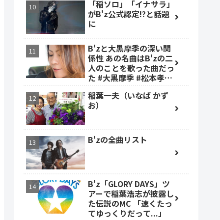
「稲ソロ」「イナサラ」
がB'z公式認定!?と話題
に
B'zと大黒摩季の深い関
係性 あの名曲はB'zの二
人のことを歌った曲だっ
た #大黒摩季 #松本孝弘
#稲葉浩志
稲葉一夫（いなば かず
お）
B'zの全曲リスト
B'z「GLORY DAYS」ツ
アーで稲葉浩志が披露し
た伝説のMC 「速くたっ
てゆっくりだって...」