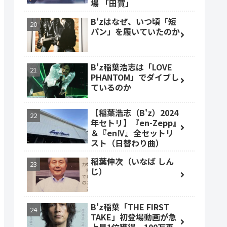
場 「田賀」
B'zはなぜ、いつ頃「短
パン」を履いていたのか
B'z稲葉浩志は「LOVE
PHANTOM」でダイブし
ているのか
【稲葉浩志（B'z）2024
年セトリ】『en-Zepp』
＆『enⅣ』全セットリ
スト（日替わり曲）
稲葉伸次（いなば しん
じ）
B'z稲葉「THE FIRST
TAKE」初登場動画が急