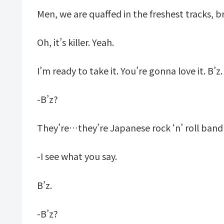
Men, we are quaffed in the freshest tracks, b
Oh, it’s killer. Yeah.
I’m ready to take it. You’re gonna love it. B’z.
-B’z?
They’re…they’re Japanese rock ‘n’ roll band 
-I see what you say.
B’z.
-B’z?