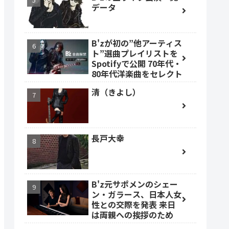
データ
B'zが初の”他アーティス
ト”選曲プレイリストを
Spotifyで公開 70年代・
80年代洋楽曲をセレクト
清（きよし）
長戸大幸
B'z元サポメンのシェー
ン・ガラース、日本人女
性との交際を発表 来日
は両親への挨拶のため