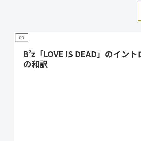
PR
B’z「LOVE IS DEAD」
の和訳