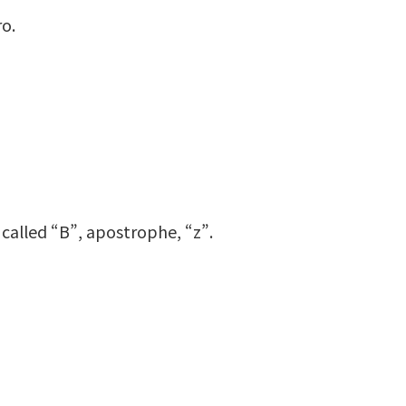
ro.
called “B”, apostrophe, “z”.