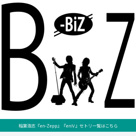
稲葉浩志『en-Zepp』『enⅣ』セトリ一覧はこちら