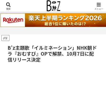
稲葉浩志『en-Zepp』『enⅣ』セトリ一覧はこちら
検索
メニュー
PR
B’z主題歌「イルミネーション」NHK朝ド
ラ『おむすび』OPで解禁、10月7日に配
信リリース決定