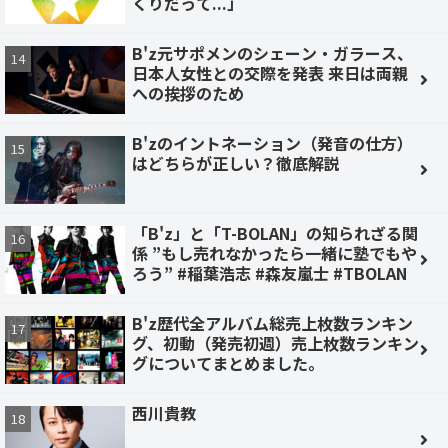
くりだって...」
B'z元サポメンのシェーン・ガラース、
日本人女性との交際を発表 来日は両親
への挨拶のため
B'zのイントネーション（発音の仕方）
はどちらが正しい？徹底解説
「B'z」と「T-BOLAN」の知られざる関
係 ”もし売れなかったら一緒に塾でもや
ろう” #稲葉浩志 #森友嵐士 #TBOLAN
B'z歴代全アルバム総売上枚数ランキン
グ、初動（発売初週）売上枚数ランキン
グについてまとめました。
西川貴教