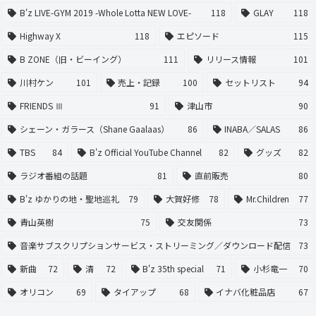
B'z LIVE-GYM 2019 -Whole Lotta NEW LOVE-
118
GLAY
118
Highway X
118
エピソード
115
B ZONE（旧・ビーイング）
111
リリース情報
101
川村ケン
101
売上・記録
100
セットリスト
94
FRIENDS Ⅲ
91
津山市
90
シェーン・ガラース（Shane Gaalaas）
86
INABA／SALAS
86
TBS
84
B'z Official YouTube Channel
82
グッズ
82
ラジオ番組の話題
81
直前販売
80
B'z ゆかりの地・聖地巡礼
79
大賀好修
78
Mr.Children
77
青山英樹
75
交友関係
73
音楽サブスクリプションサービス・ストリーミング／ダウンロード配信
73
新曲
72
清
72
B'z 35th special
71
小杉竜一
70
オリコン
69
タイアップ
68
イナバ化粧品店
67