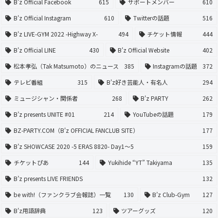
B'z Official Facebook
615
サポートメンバー
610
B'z Official Instagram
610
Twitterの話題
516
B'z LIVE-GYM 2022 -Highway X-
494
チケット情報
444
B'z Official LINE
430
B'z Official Website
402
松本孝弘（Tak Matsumoto）のニュース
385
Instagramの話題
372
テレビ番組
315
B'z好き芸能人・有名人
294
ミュージシャン・関係者
268
B'z PARTY
262
B’z presents UNITE #01
214
YouTubeの話題
179
BZ-PARTY.COM（B'z OFFICIAL FANCLUB SITE）
177
B’z SHOWCASE 2020 -5 ERAS 8820- Day1〜5
159
チケットぴあ
144
Yukihide “YT” Takiyama
135
B’z presents LIVE FRIENDS
132
be with!（ファンクラブ会報誌）一覧
130
B’z Club-Gym
127
B'z用語辞典
123
ツアーグッズ
120