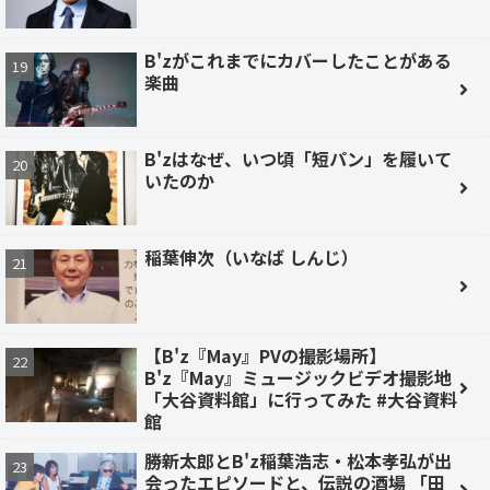
B'zがこれまでにカバーしたことがある
楽曲
B'zはなぜ、いつ頃「短パン」を履いて
いたのか
稲葉伸次（いなば しんじ）
【B'z『May』PVの撮影場所】
B'z『May』ミュージックビデオ撮影地
「大谷資料館」に行ってみた #大谷資料
館
勝新太郎とB'z稲葉浩志・松本孝弘が出
会ったエピソードと、伝説の酒場 「田