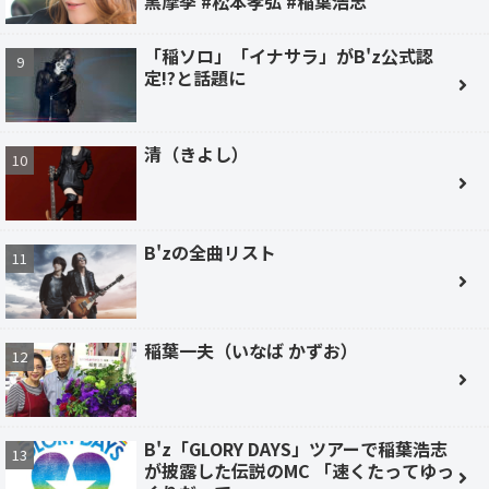
黒摩季 #松本孝弘 #稲葉浩志
「稲ソロ」「イナサラ」がB'z公式認
定!?と話題に
清（きよし）
B'zの全曲リスト
稲葉一夫（いなば かずお）
B'z「GLORY DAYS」ツアーで稲葉浩志
が披露した伝説のMC 「速くたってゆっ