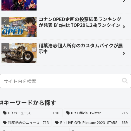
コナンOPED企画の投票結果ランキング
が発表 B'z曲はTOP20に2曲ランクイン
稲葉浩志個人所有のカスタムバイクが展
示中
#キーワードから探す
B'zのニュース
3781
B'z Official Twitter
715
稲葉浩志のニュース
713
B'z LIVE-GYM Pleasure 2023 -STARS-
689