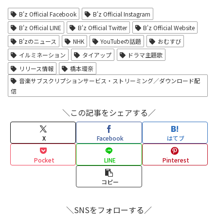
B'z Official Facebook
B'z Official Instagram
B'z Official LINE
B'z Official Twitter
B'z Official Website
B'zのニュース
NHK
YouTubeの話題
おむすび
イルミネーション
タイアップ
ドラマ主題歌
リリース情報
橋本環奈
音楽サブスクリプションサービス・ストリーミング／ダウンロード配
信
＼この記事をシェアする／
X
Facebook
はてブ
Pocket
LINE
Pinterest
コピー
＼SNSをフォローする／