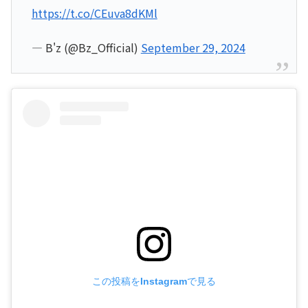
https://t.co/CEuva8dKMl
— B'z (@Bz_Official)
September 29, 2024
この投稿をInstagramで見る