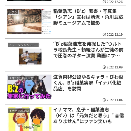
2022.12.26
稲葉浩志（B’z）著書・写真集
シアン
「シアン」宣材は所沢・角川武蔵
野ミュージアムで撮影
2022.12.19
“B’z稲葉浩志を発掘した”ウルト
ミュージシャン・関係者
ラ校長先生・頼経さんが生徒の前
で圧巻のギター演奏 動画にファ
ン大注目
2022.12.09
滋賀県非公認ゆるキャラ・びわ湖
B'z好き芸能人・有名人・ミュージシャン
くん、B’z稲葉実家「イナバ化粧
品店」を訪問
2022.11.04
イナママ、息子・稲葉浩志
イナバ化粧品店
（B’z）は「元気だと思う」”音信
ありません”にファン笑いも