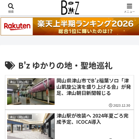
稲葉浩志『en-Zepp』『enⅣ』セトリ一覧はこちら
検索
メニュー
B'z ゆかりの地・聖地巡礼
岡山県津山市でB’z稲葉ソロ「津
津山（岡山県）
山凱旋公演を盛り上げる会」が発
足、津山朝日新聞報じる
2023.12.30
津山駅が改装へ 2024年夏ごろ完
津山（岡山県）
成予定、ICOCA導入