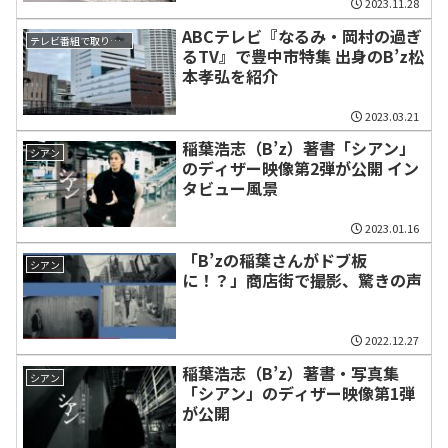
2023.11.28
ABCテレビ『なるみ・岡村の過ぎ
テレビ番組で取り上げられた話題
るTV』で豊中市特集 出身のB’z松
本孝弘を紹介
2023.03.21
稲葉浩志（B’z）著書「シアン」
シアン
のディザー映像第2弾が公開 イン
タビュー風景
2023.01.16
「B’zの稲葉さんがドブ板
シアン
に！？」商店街で撮影、驚きの声
2022.12.27
稲葉浩志（B’z）著書・写真集
シアン
「シアン」のディザー映像第1弾
が公開