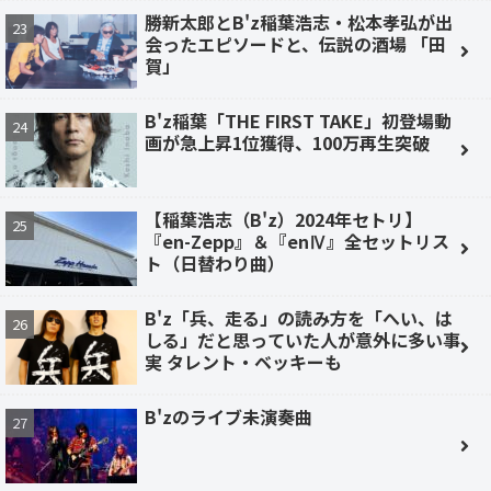
勝新太郎とB'z稲葉浩志・松本孝弘が出
会ったエピソードと、伝説の酒場 「田
賀」
B'z稲葉「THE FIRST TAKE」初登場動
画が急上昇1位獲得、100万再生突破
【稲葉浩志（B'z）2024年セトリ】
『en-Zepp』＆『enⅣ』全セットリス
ト（日替わり曲）
B'z「兵、走る」の読み方を「へい、は
しる」だと思っていた人が意外に多い事
実 タレント・ベッキーも
B'zのライブ未演奏曲