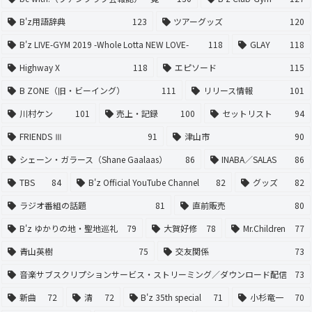
B'z用語辞典
123
ツアーグッズ
120
B'z LIVE-GYM 2019 -Whole Lotta NEW LOVE-
118
GLAY
118
Highway X
118
エピソード
115
B ZONE（旧・ビーイング）
111
リリース情報
101
川村ケン
101
売上・記録
100
セットリスト
94
FRIENDS Ⅲ
91
津山市
90
シェーン・ガラース（Shane Gaalaas）
86
INABA／SALAS
86
TBS
84
B'z Official YouTube Channel
82
グッズ
82
ラジオ番組の話題
81
直前販売
80
B'z ゆかりの地・聖地巡礼
79
大賀好修
78
Mr.Children
77
青山英樹
75
交友関係
73
音楽サブスクリプションサービス・ストリーミング／ダウンロード配信
73
新曲
72
清
72
B'z 35th special
71
小杉竜一
70