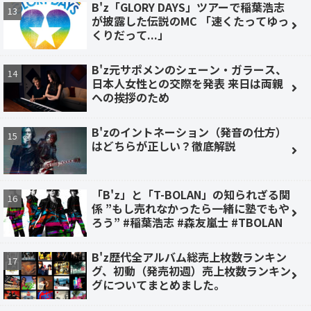
B'z「GLORY DAYS」ツアーで稲葉浩志
が披露した伝説のMC 「速くたってゆっ
くりだって...」
B'z元サポメンのシェーン・ガラース、
日本人女性との交際を発表 来日は両親
への挨拶のため
B'zのイントネーション（発音の仕方）
はどちらが正しい？徹底解説
「B'z」と「T-BOLAN」の知られざる関
係 ”もし売れなかったら一緒に塾でもや
ろう” #稲葉浩志 #森友嵐士 #TBOLAN
B'z歴代全アルバム総売上枚数ランキン
グ、初動（発売初週）売上枚数ランキン
グについてまとめました。