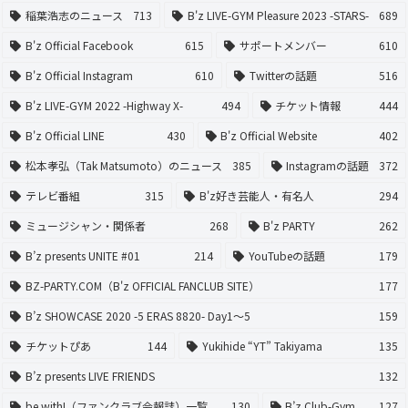
稲葉浩志のニュース
713
B'z LIVE-GYM Pleasure 2023 -STARS-
689
B'z Official Facebook
615
サポートメンバー
610
B'z Official Instagram
610
Twitterの話題
516
B'z LIVE-GYM 2022 -Highway X-
494
チケット情報
444
B'z Official LINE
430
B'z Official Website
402
松本孝弘（Tak Matsumoto）のニュース
385
Instagramの話題
372
テレビ番組
315
B'z好き芸能人・有名人
294
ミュージシャン・関係者
268
B'z PARTY
262
B’z presents UNITE #01
214
YouTubeの話題
179
BZ-PARTY.COM（B'z OFFICIAL FANCLUB SITE）
177
B’z SHOWCASE 2020 -5 ERAS 8820- Day1〜5
159
チケットぴあ
144
Yukihide “YT” Takiyama
135
B’z presents LIVE FRIENDS
132
be with!（ファンクラブ会報誌）一覧
130
B’z Club-Gym
127