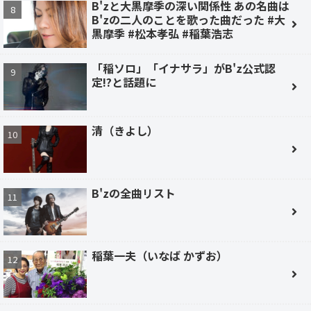
B'zと大黒摩季の深い関係性 あの名曲は
B'zの二人のことを歌った曲だった #大
黒摩季 #松本孝弘 #稲葉浩志
「稲ソロ」「イナサラ」がB'z公式認
定!?と話題に
清（きよし）
B'zの全曲リスト
稲葉一夫（いなば かずお）