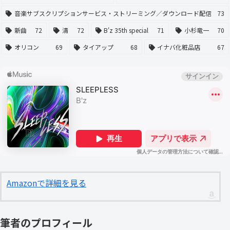
音楽サブスクリプションサービス・ストリーミング／ダウンロード配信
73
新曲
72
清
72
B'z 35th special
71
小杉竜一
70
オリコン
69
タイアップ
68
イナバ化粧品店
67
Amazonで詳細を見る
筆者のプロフィール