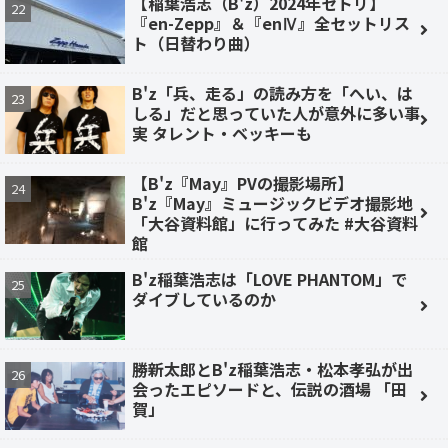
【稲葉浩志（B'z）2024年セトリ】
『en-Zepp』＆『enⅣ』全セットリス
ト（日替わり曲）
B'z「兵、走る」の読み方を「へい、は
しる」だと思っていた人が意外に多い事
実 タレント・ベッキーも
【B'z『May』PVの撮影場所】
B'z『May』ミュージックビデオ撮影地
「大谷資料館」に行ってみた #大谷資料
館
B'z稲葉浩志は「LOVE PHANTOM」で
ダイブしているのか
勝新太郎とB'z稲葉浩志・松本孝弘が出
会ったエピソードと、伝説の酒場 「田
賀」