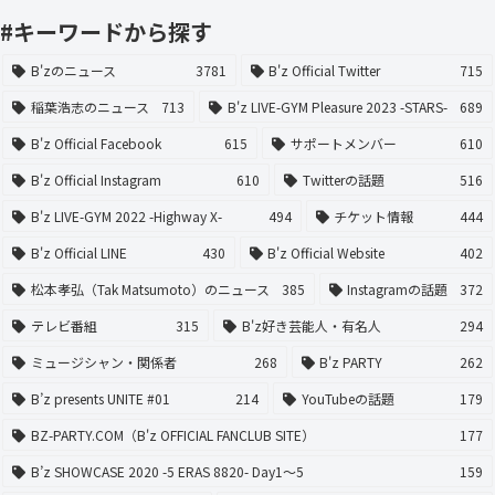
#キーワードから探す
B'zのニュース
3781
B'z Official Twitter
715
稲葉浩志のニュース
713
B'z LIVE-GYM Pleasure 2023 -STARS-
689
B'z Official Facebook
615
サポートメンバー
610
B'z Official Instagram
610
Twitterの話題
516
B'z LIVE-GYM 2022 -Highway X-
494
チケット情報
444
B'z Official LINE
430
B'z Official Website
402
松本孝弘（Tak Matsumoto）のニュース
385
Instagramの話題
372
テレビ番組
315
B'z好き芸能人・有名人
294
ミュージシャン・関係者
268
B'z PARTY
262
B’z presents UNITE #01
214
YouTubeの話題
179
BZ-PARTY.COM（B'z OFFICIAL FANCLUB SITE）
177
B’z SHOWCASE 2020 -5 ERAS 8820- Day1〜5
159