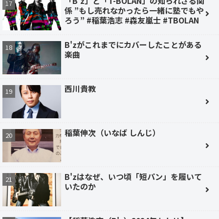
「B'z」と「T-BOLAN」の知られざる関
係 ”もし売れなかったら一緒に塾でもや
ろう” #稲葉浩志 #森友嵐士 #TBOLAN
B'zがこれまでにカバーしたことがある
楽曲
西川貴教
稲葉伸次（いなば しんじ）
B'zはなぜ、いつ頃「短パン」を履いて
いたのか