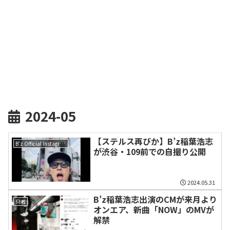
2024-05
【ステルス再びか】B’z稲葉浩志
B'z Official Instagram
が渋谷・109前での自撮り公開
2024.05.31
B’z稲葉浩志出演のCMが来月より
只者
オンエア、新曲「NOW」のMVが
解禁