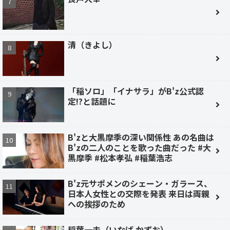
清（きよし）
「稲ソロ」「イナサラ」がB'z公式認
定!?と話題に
B'zと大黒摩季の深い関係性 あの名曲は
B'zの二人のことを歌った曲だった #大
黒摩季 #松本孝弘 #稲葉浩志
B'z元サポメンのシェーン・ガラース、
日本人女性との交際を発表 来日は両親
への挨拶のため
稲葉一夫（いなば かずお）