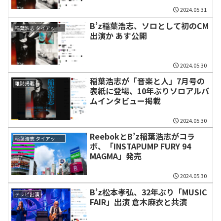
2024.05.31
B’z稲葉浩志、ソロとして初のCM
稲葉浩志 タイアップ情報
出演か あす公開
2024.05.30
稲葉浩志が「音楽と人」7月号の
雑誌掲載
表紙に登場、10年ぶりソロアルバ
ムインタビュー掲載
2024.05.30
ReebokとB’z稲葉浩志がコラ
稲葉浩志 タイアップ情報
ボ、「INSTAPUMP FURY 94
MAGMA」発売
2024.05.30
B’z松本孝弘、32年ぶり「MUSIC
テレビ出演
FAIR」出演 倉木麻衣と共演