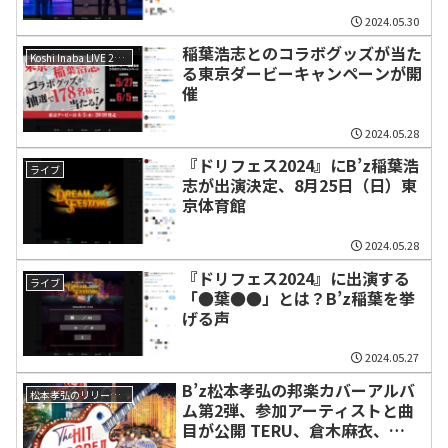
2024.05.30
稲葉浩志とのコラボグッズが当た
Koshi Inaba LIVE 2024 〜enⅣ〜
る東京ダービーキャンペーンが開
催
2024.05.28
『ドリフェス2024』にB’z稲葉浩
ライブ
志が出演決定、8月25日（日）東
京体育館
2024.05.28
『ドリフェス2024』に出演する
ライブ
「●葉●●」とは？B’z稲葉を挙
げる声
2024.05.27
B’z松本孝弘の邦楽カバーアルバ
松本孝弘のリリース情報
ム第2弾、参加アーティストと曲
目が公開 TERU、倉木麻衣、