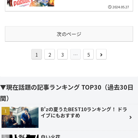
LiSA、WANDS上原、稲葉ら
2024.05.27
次のページ
次
1
2
3
…
5
へ
▼現在話題の記事ランキング TOP30（過去30日
間）
B'zの夏うたBEST10ランキング！ ドラ
イブにもおすすめ
白い火花