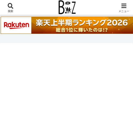
稲葉浩志『en-Zepp』『enⅣ』セトリ一覧はこちら
検索
メニュー