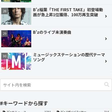
B'z稲葉「THE FIRST TAKE」初登場動
画が急上昇1位獲得、100万再生突破
B'zのライブ未演奏曲
ミュージックステーションの歴代テーマ
ソング
#キーワードから探す
B'zのニュース
3781
B'z Official Twitter
715