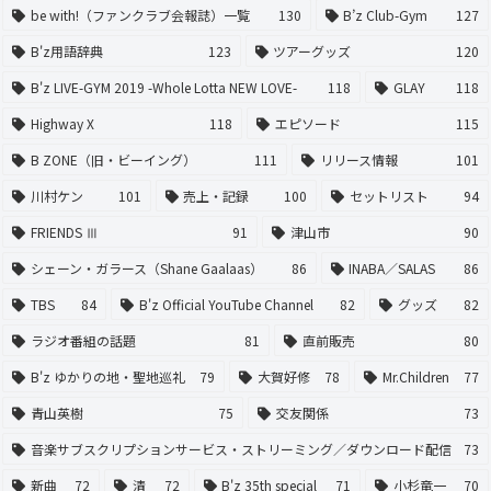
be with!（ファンクラブ会報誌）一覧
130
B’z Club-Gym
127
B'z用語辞典
123
ツアーグッズ
120
B'z LIVE-GYM 2019 -Whole Lotta NEW LOVE-
118
GLAY
118
Highway X
118
エピソード
115
B ZONE（旧・ビーイング）
111
リリース情報
101
川村ケン
101
売上・記録
100
セットリスト
94
FRIENDS Ⅲ
91
津山市
90
シェーン・ガラース（Shane Gaalaas）
86
INABA／SALAS
86
TBS
84
B'z Official YouTube Channel
82
グッズ
82
ラジオ番組の話題
81
直前販売
80
B'z ゆかりの地・聖地巡礼
79
大賀好修
78
Mr.Children
77
青山英樹
75
交友関係
73
音楽サブスクリプションサービス・ストリーミング／ダウンロード配信
73
新曲
72
清
72
B'z 35th special
71
小杉竜一
70