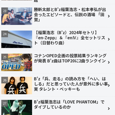
勝新太郎とB'z稲葉浩志・松本孝弘が出
会ったエピソードと、伝説の酒場 「田
賀」
【稲葉浩志（B'z）2024年セトリ】
『en-Zepp』＆『enⅣ』全セットリス
ト（日替わり曲）
コナンOPED企画の投票結果ランキング
が発表 B'z曲はTOP20に2曲ランクイン
B'z「兵、走る」の読み方を「へい、は
しる」だと思っていた人が意外に多い事
実 タレント・ベッキーも
B'z稲葉浩志は「LOVE PHANTOM」で
ダイブしているのか