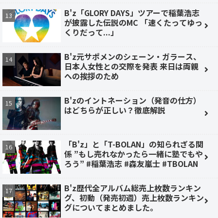
B'z「GLORY DAYS」ツアーで稲葉浩志
が披露した伝説のMC 「速くたってゆっ
くりだって...」
B'z元サポメンのシェーン・ガラース、
日本人女性との交際を発表 来日は両親
への挨拶のため
B'zのイントネーション（発音の仕方）
はどちらが正しい？徹底解説
「B'z」と「T-BOLAN」の知られざる関
係 ”もし売れなかったら一緒に塾でもや
ろう” #稲葉浩志 #森友嵐士 #TBOLAN
B'z歴代全アルバム総売上枚数ランキン
グ、初動（発売初週）売上枚数ランキン
グについてまとめました。