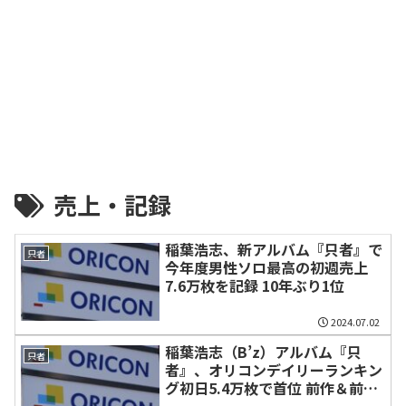
売上・記録
稲葉浩志、新アルバム『只者』で
只者
今年度男性ソロ最高の初週売上
7.6万枚を記録 10年ぶり1位
2024.07.02
稲葉浩志（B’z）アルバム『只
只者
者』、オリコンデイリーランキン
グ初日5.4万枚で首位 前作＆前々
作超え