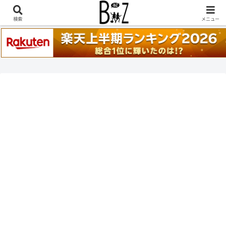
稲葉浩志『en-Zepp』『enⅣ』セトリ一覧はこちら
検索
メニュー