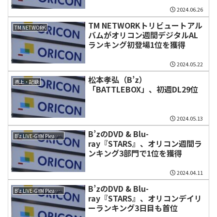
2024.06.26
TM NETWORKトリビュートアル
TM NETWORK
バムがオリコン週間デジタルAL
ランキング初登場1位を獲得
2024.05.22
松本孝弘（B’z）
売上・記録
「BATTLEBOX」、初週DL29位
2024.05.13
B’zのDVD & Blu-
B'z LIVE-GYM Pleasure 2023 -STARS-
ray『STARS』、オリコン週間ラ
ンキング3部門で1位を獲得
2024.04.11
B’zのDVD & Blu-
B'z LIVE-GYM Pleasure 2023 -STARS-
ray『STARS』、オリコンデイリ
ーランキング3日目も首位