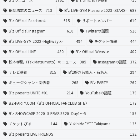
稲葉浩志のニュース
713
B'z LIVE-GYM Pleasure 2023 -STARS-
689
B'z Official Facebook
615
サポートメンバー
610
B'z Official Instagram
610
Twitterの話題
516
B'z LIVE-GYM 2022 -Highway X-
494
チケット情報
444
B'z Official LINE
430
B'z Official Website
402
松本孝弘（Tak Matsumoto）のニュース
385
Instagramの話題
372
テレビ番組
315
B'z好き芸能人・有名人
294
ミュージシャン・関係者
268
B'z PARTY
262
B’z presents UNITE #01
214
YouTubeの話題
179
BZ-PARTY.COM（B'z OFFICIAL FANCLUB SITE）
177
B’z SHOWCASE 2020 -5 ERAS 8820- Day1〜5
159
チケットぴあ
144
Yukihide “YT” Takiyama
135
B’z presents LIVE FRIENDS
132