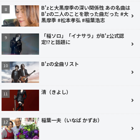
B'zと大黒摩季の深い関係性 あの名曲は
B'zの二人のことを歌った曲だった #大
黒摩季 #松本孝弘 #稲葉浩志
「稲ソロ」「イナサラ」がB'z公式認
定!?と話題に
B'zの全曲リスト
清（きよし）
稲葉一夫（いなば かずお）