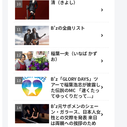
清（きよし）
B'zの全曲リスト
稲葉一夫（いなば かず
お）
B'z「GLORY DAYS」ツ
アーで稲葉浩志が披露し
た伝説のMC 「速くたっ
てゆっくりだって...」
B'z元サポメンのシェー
ン・ガラース、日本人女
性との交際を発表 来日
は両親への挨拶のため