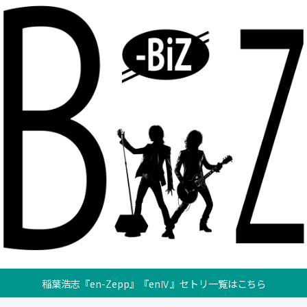
稲葉浩志『en-Zepp』『enⅣ』セトリ一覧はこちら