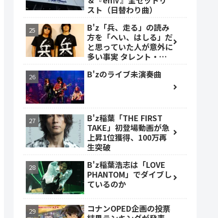
＆『enⅣ』全セットリ
スト（日替わり曲）
B'z「兵、走る」の読み
方を「へい、はしる」だ
と思っていた人が意外に
多い事実 タレント・ベ
ッキーも
B'zのライブ未演奏曲
B'z稲葉「THE FIRST
TAKE」初登場動画が急
上昇1位獲得、100万再
生突破
B'z稲葉浩志は「LOVE
PHANTOM」でダイブし
ているのか
コナンOPED企画の投票