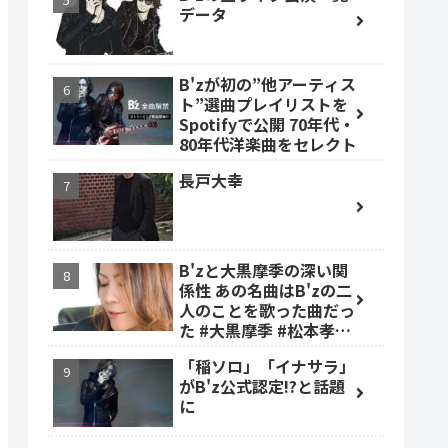
データ
B'zが初の”他アーティス
ト”選曲プレイリストを
Spotifyで公開 70年代・
80年代洋楽曲をセレクト
長戸大幸
B'zと大黒摩季の深い関
係性 あの名曲はB'zの二
人のことを歌った曲だっ
た #大黒摩季 #松本孝弘
#稲葉浩志
「稲ソロ」「イナサラ」
がB'z公式認定!?と話題
に