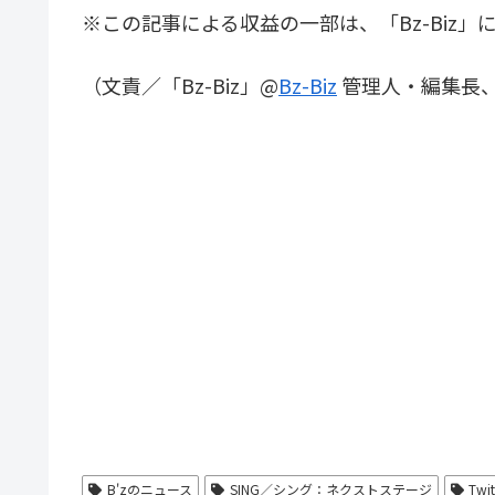
※この記事による収益の一部は、「Bz-Biz」
（文責／「Bz-Biz」@
Bz-Biz
管理人・編集長
B'zのニュース
SING／シング：ネクストステージ
Twi