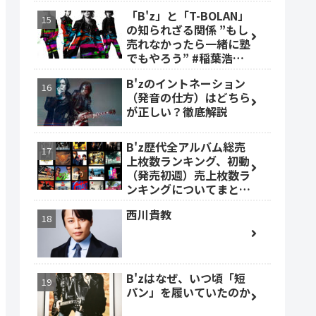
「B'z」と「T-BOLAN」
の知られざる関係 ”もし
売れなかったら一緒に塾
でもやろう” #稲葉浩志
#森友嵐士 #TBOLAN
B'zのイントネーション
（発音の仕方）はどちら
が正しい？徹底解説
B'z歴代全アルバム総売
上枚数ランキング、初動
（発売初週）売上枚数ラ
ンキングについてまとめ
ました。
西川貴教
B'zはなぜ、いつ頃「短
パン」を履いていたのか