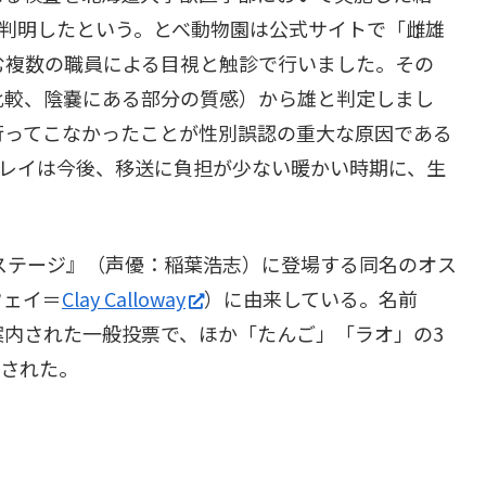
が判明したという。とべ動物園は公式サイトで「雌雄
む複数の職員による目視と触診で行いました。その
比較、陰嚢にある部分の質感）から雄と判定しまし
行ってこなかったことが性別誤認の重大な原因である
クレイは今後、移送に負担が少ない暖かい時期に、生
トステージ』（声優：稲葉浩志）に登場する同名のオス
ウェイ＝
Clay Calloway
）に由来している。名前
案内された一般投票で、ほか「たんご」「ラオ」の3
表された。