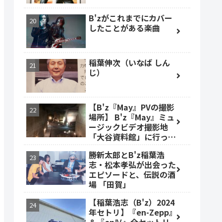
B'zがこれまでにカバー
したことがある楽曲
稲葉伸次（いなば しん
じ）
【B'z『May』PVの撮影
場所】 B'z『May』ミュ
ージックビデオ撮影地
「大谷資料館」に行って
みた #大谷資料館
勝新太郎とB'z稲葉浩
志・松本孝弘が出会った
エピソードと、伝説の酒
場 「田賀」
【稲葉浩志（B'z）2024
年セトリ】『en-Zepp』