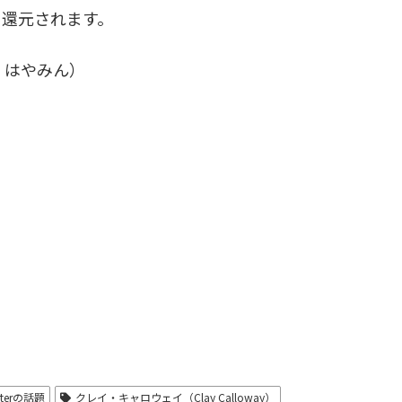
に還元されます。
、はやみん）
tterの話題
クレイ・キャロウェイ（Clay Calloway）