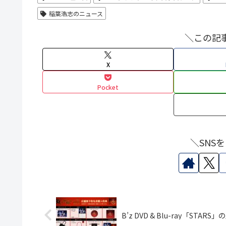
稲葉浩志のニュース
＼この記
X
Pocket
＼SNS
B’z DVD & Blu-ray「S