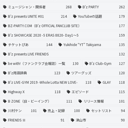
ミュージシャン・関係者
268
B'z PARTY
262
B’z presents UNITE #01
214
YouTubeの話題
179
BZ-PARTY.COM（B'z OFFICIAL FANCLUB SITE）
177
B’z SHOWCASE 2020 -5 ERAS 8820- Day1〜5
159
チケットぴあ
144
Yukihide “YT” Takiyama
135
B’z presents LIVE FRIENDS
132
be with!（ファンクラブ会報誌）一覧
130
B’z Club-Gym
127
B'z用語辞典
123
ツアーグッズ
120
B'z LIVE-GYM 2019 -Whole Lotta NEW LOVE-
118
GLAY
118
Highway X
118
エピソード
115
B ZONE（旧・ビーイング）
111
リリース情報
101
川村ケン
101
売上・記録
100
セットリスト
94
FRIENDS Ⅲ
91
津山市
90