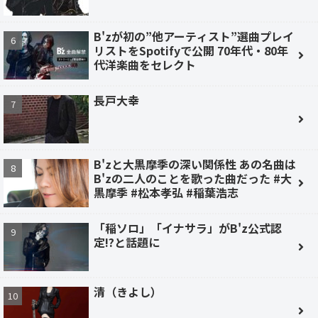
B'zが初の”他アーティスト”選曲プレイ
リストをSpotifyで公開 70年代・80年
代洋楽曲をセレクト
長戸大幸
B'zと大黒摩季の深い関係性 あの名曲は
B'zの二人のことを歌った曲だった #大
黒摩季 #松本孝弘 #稲葉浩志
「稲ソロ」「イナサラ」がB'z公式認
定!?と話題に
清（きよし）