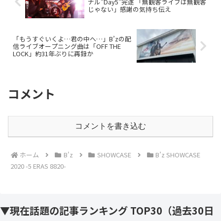
ナル”Day5”完遂 「無観客ライブは無観客
じゃない」感謝の気持ち伝え
「もうすぐいくよ…君の中へ…」B’zの配
信ライブオープニング曲は「OFF THE
LOCK」約31年ぶりに再録か
コメント
コメントを書き込む
ホーム
B'z
SHOWCASE
B’z SHOWCASE
2020 -5 ERAS 8820-
▼現在話題の記事ランキング TOP30（過去30日