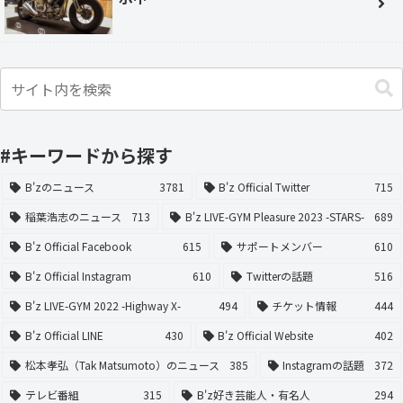
#キーワードから探す
B'zのニュース
3781
B'z Official Twitter
715
稲葉浩志のニュース
713
B'z LIVE-GYM Pleasure 2023 -STARS-
689
B'z Official Facebook
615
サポートメンバー
610
B'z Official Instagram
610
Twitterの話題
516
B'z LIVE-GYM 2022 -Highway X-
494
チケット情報
444
B'z Official LINE
430
B'z Official Website
402
松本孝弘（Tak Matsumoto）のニュース
385
Instagramの話題
372
テレビ番組
315
B'z好き芸能人・有名人
294