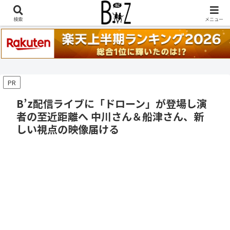
稲葉浩志『en-Zepp』『enⅣ』セトリ一覧はこちら
検索
メニュー
PR
B’z配信ライブに「ドローン」が登場し演
者の至近距離へ 中川さん＆船津さん、新
しい視点の映像届ける