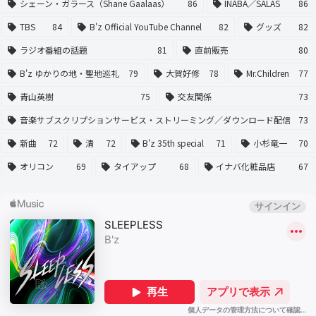
シェーン・ガラース（Shane Gaalaas）
86
INABA／SALAS
86
TBS
84
B'z Official YouTube Channel
82
グッズ
82
ラジオ番組の話題
81
直前販売
80
B'z ゆかりの地・聖地巡礼
79
大賀好修
78
Mr.Children
77
青山英樹
75
交友関係
73
音楽サブスクリプションサービス・ストリーミング／ダウンロード配信
73
新曲
72
清
72
B'z 35th special
71
小杉竜一
70
オリコン
69
タイアップ
68
イナバ化粧品店
67