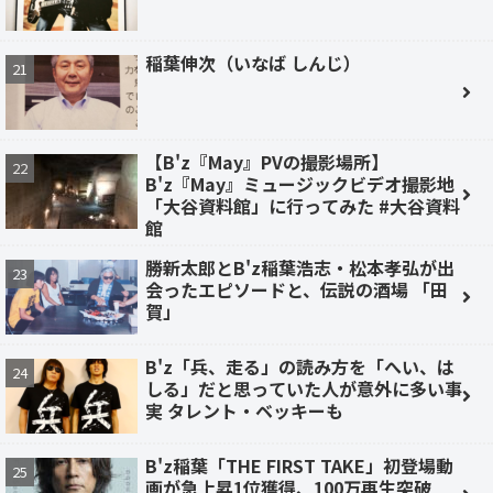
稲葉伸次（いなば しんじ）
【B'z『May』PVの撮影場所】
B'z『May』ミュージックビデオ撮影地
「大谷資料館」に行ってみた #大谷資料
館
勝新太郎とB'z稲葉浩志・松本孝弘が出
会ったエピソードと、伝説の酒場 「田
賀」
B'z「兵、走る」の読み方を「へい、は
しる」だと思っていた人が意外に多い事
実 タレント・ベッキーも
B'z稲葉「THE FIRST TAKE」初登場動
画が急上昇1位獲得、100万再生突破