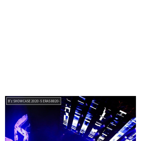
B’z SHOWCASE 2020 -5 ERAS 8820-