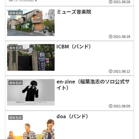
2021.08.28
ミューズ音楽院
固有名詞
2021.08.18
ICBM（バンド）
固有名詞
2021.08.12
en-zine（稲葉浩志のソロ公式サ
固有名詞
イト）
2021.08.09
doa（バンド）
固有名詞