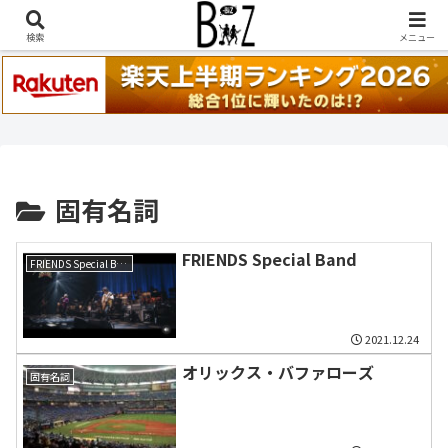
稲葉浩志『en-Zepp』『enⅣ』セトリ一覧はこちら
検索
メニュー
固有名詞
FRIENDS Special Band
FRIENDS Special Band
2021.12.24
オリックス・バファローズ
固有名詞