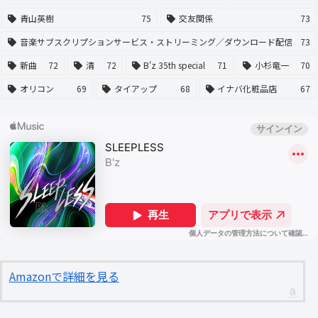
青山英樹
75
交友関係
73
音楽サブスクリプションサービス・ストリーミング／ダウンロード配信
73
新曲
72
清
72
B'z 35th special
71
小杉竜一
70
オリコン
69
タイアップ
68
イナバ化粧品店
67
Amazonで詳細を見る