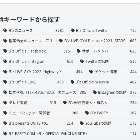
#キーワードから探す
B'zのニュース
3781
B'z Official Twitter
715
稲葉浩志のニュース
713
B'z LIVE-GYM Pleasure 2023 -STARS-
689
B'z Official Facebook
615
サポートメンバー
610
B'z Official Instagram
610
Twitterの話題
516
B'z LIVE-GYM 2022 -Highway X-
494
チケット情報
444
B'z Official LINE
430
B'z Official Website
402
松本孝弘（Tak Matsumoto）のニュース
385
Instagramの話題
372
テレビ番組
315
B'z好き芸能人・有名人
294
ミュージシャン・関係者
268
B'z PARTY
262
B’z presents UNITE #01
214
YouTubeの話題
179
BZ-PARTY.COM（B'z OFFICIAL FANCLUB SITE）
177