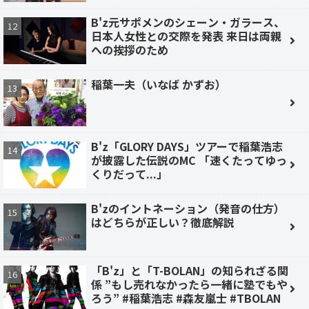
B'z元サポメンのシェーン・ガラース、
日本人女性との交際を発表 来日は両親
への挨拶のため
稲葉一夫（いなば かずお）
B'z「GLORY DAYS」ツアーで稲葉浩志
が披露した伝説のMC 「速くたってゆっ
くりだって...」
B'zのイントネーション（発音の仕方）
はどちらが正しい？徹底解説
「B'z」と「T-BOLAN」の知られざる関
係 ”もし売れなかったら一緒に塾でもや
ろう” #稲葉浩志 #森友嵐士 #TBOLAN