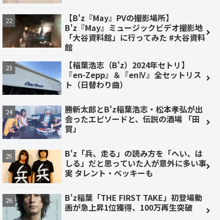
【B'z『May』PVの撮影場所】
B'z『May』ミュージックビデオ撮影地
「大谷資料館」に行ってみた #大谷資料
館
【稲葉浩志（B'z）2024年セトリ】
『en-Zepp』＆『enⅣ』全セットリス
ト（日替わり曲）
勝新太郎とB'z稲葉浩志・松本孝弘が出
会ったエピソードと、伝説の酒場 「田
賀」
B'z「兵、走る」の読み方を「へい、は
しる」だと思っていた人が意外に多い事
実 タレント・ベッキーも
B'z稲葉「THE FIRST TAKE」初登場動
画が急上昇1位獲得、100万再生突破