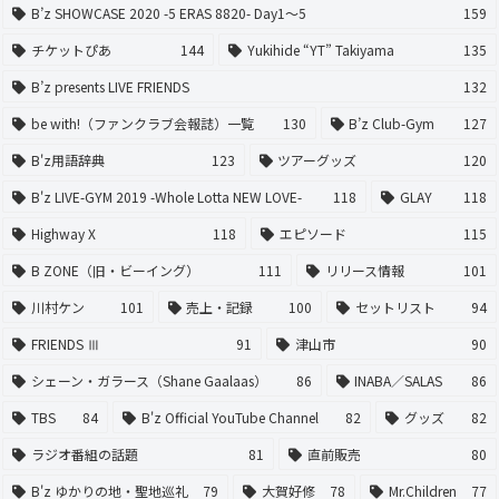
B’z SHOWCASE 2020 -5 ERAS 8820- Day1〜5
159
チケットぴあ
144
Yukihide “YT” Takiyama
135
B’z presents LIVE FRIENDS
132
be with!（ファンクラブ会報誌）一覧
130
B’z Club-Gym
127
B'z用語辞典
123
ツアーグッズ
120
B'z LIVE-GYM 2019 -Whole Lotta NEW LOVE-
118
GLAY
118
Highway X
118
エピソード
115
B ZONE（旧・ビーイング）
111
リリース情報
101
川村ケン
101
売上・記録
100
セットリスト
94
FRIENDS Ⅲ
91
津山市
90
シェーン・ガラース（Shane Gaalaas）
86
INABA／SALAS
86
TBS
84
B'z Official YouTube Channel
82
グッズ
82
ラジオ番組の話題
81
直前販売
80
B'z ゆかりの地・聖地巡礼
79
大賀好修
78
Mr.Children
77