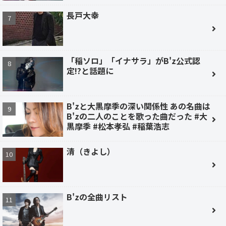
長戸大幸
「稲ソロ」「イナサラ」がB'z公式認
定!?と話題に
B'zと大黒摩季の深い関係性 あの名曲は
B'zの二人のことを歌った曲だった #大
黒摩季 #松本孝弘 #稲葉浩志
清（きよし）
B'zの全曲リスト