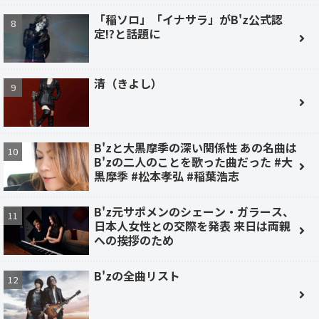
「稲ソロ」「イナサラ」がB'z公式認
定!?と話題に
清（きよし）
B'zと大黒摩季の深い関係性 あの名曲は
B'zの二人のことを歌った曲だった #大
黒摩季 #松本孝弘 #稲葉浩志
B'z元サポメンのシェーン・ガラース、
日本人女性との交際を発表 来日は両親
への挨拶のため
B'zの全曲リスト