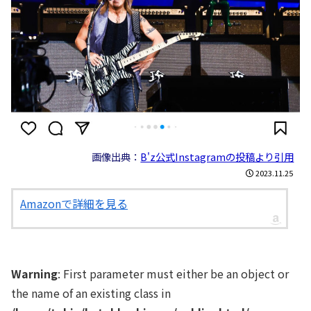
画像出典：
B'z公式Instagramの投稿より引用
2023.11.25
Amazonで詳細を見る
Warning
: First parameter must either be an object or
the name of an existing class in