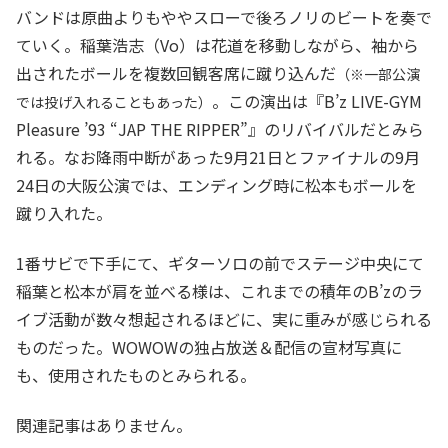
バンドは原曲よりもややスローで後ろノリのビートを奏で
ていく。稲葉浩志（Vo）は花道を移動しながら、袖から
出されたボールを複数回観客席に蹴り込んだ
（※一部公演
。この演出は『B’z LIVE-GYM
では投げ入れることもあった）
Pleasure ’93 “JAP THE RIPPER”』のリバイバルだとみら
れる。なお降雨中断があった9月21日とファイナルの9月
24日の大阪公演では、エンディング時に松本もボールを
蹴り入れた。
1番サビで下手にて、ギターソロの前でステージ中央にて
稲葉と松本が肩を並べる様は、これまでの積年のB’zのラ
イブ活動が数々想起されるほどに、実に重みが感じられる
ものだった。WOWOWの独占放送＆配信の宣材写真に
も、使用されたものとみられる。
関連記事はありません。