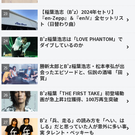
【稲葉浩志（B'z）2024年セトリ】
『en-Zepp』＆『enⅣ』全セットリス
ト（日替わり曲）
B'z稲葉浩志は「LOVE PHANTOM」で
ダイブしているのか
勝新太郎とB'z稲葉浩志・松本孝弘が出
会ったエピソードと、伝説の酒場 「田
賀」
B'z稲葉「THE FIRST TAKE」初登場動
画が急上昇1位獲得、100万再生突破
B'z「兵、走る」の読み方を「へい、は
しる」だと思っていた人が意外に多い事
実 タレント・ベッキーも