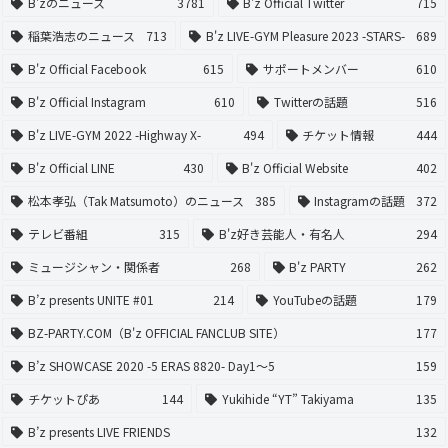
B'zのニュース
3781
B'z Official Twitter
715
稲葉浩志のニュース
713
B'z LIVE-GYM Pleasure 2023 -STARS-
689
B'z Official Facebook
615
サポートメンバー
610
B'z Official Instagram
610
Twitterの話題
516
B'z LIVE-GYM 2022 -Highway X-
494
チケット情報
444
B'z Official LINE
430
B'z Official Website
402
松本孝弘（Tak Matsumoto）のニュース
385
Instagramの話題
372
テレビ番組
315
B'z好き芸能人・有名人
294
ミュージシャン・関係者
268
B'z PARTY
262
B’z presents UNITE #01
214
YouTubeの話題
179
BZ-PARTY.COM（B'z OFFICIAL FANCLUB SITE）
177
B’z SHOWCASE 2020 -5 ERAS 8820- Day1〜5
159
チケットぴあ
144
Yukihide “YT” Takiyama
135
B’z presents LIVE FRIENDS
132