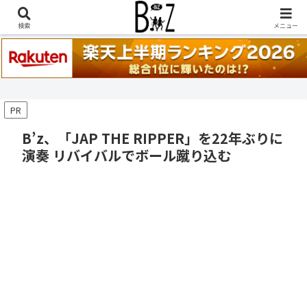
稲葉浩志『en-Zepp』『enⅣ』セトリ一覧はこちら
検索
メニュー
PR
B’z、「JAP THE RIPPER」を22年ぶりに
演奏 リバイバルでボール蹴り込む