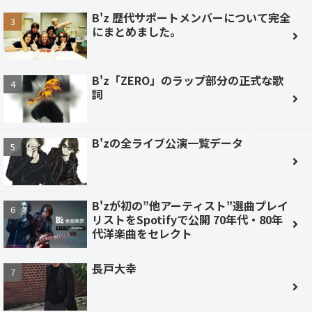
B'z 歴代サポートメンバーについて完全
にまとめました。
B'z「ZERO」のラップ部分の正式な歌
詞
B'zの全ライブ公演一覧データ
B'zが初の”他アーティスト”選曲プレイ
リストをSpotifyで公開 70年代・80年
代洋楽曲をセレクト
長戸大幸