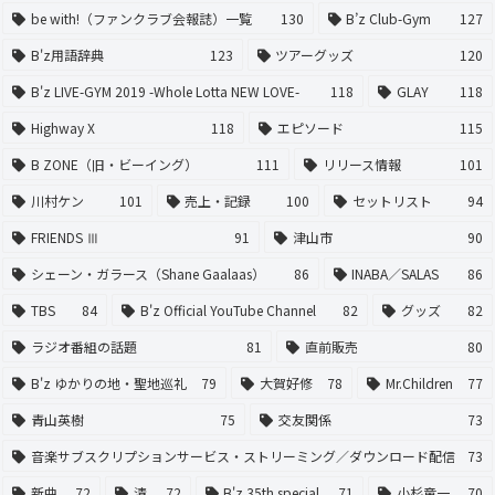
be with!（ファンクラブ会報誌）一覧
130
B’z Club-Gym
127
B'z用語辞典
123
ツアーグッズ
120
B'z LIVE-GYM 2019 -Whole Lotta NEW LOVE-
118
GLAY
118
Highway X
118
エピソード
115
B ZONE（旧・ビーイング）
111
リリース情報
101
川村ケン
101
売上・記録
100
セットリスト
94
FRIENDS Ⅲ
91
津山市
90
シェーン・ガラース（Shane Gaalaas）
86
INABA／SALAS
86
TBS
84
B'z Official YouTube Channel
82
グッズ
82
ラジオ番組の話題
81
直前販売
80
B'z ゆかりの地・聖地巡礼
79
大賀好修
78
Mr.Children
77
青山英樹
75
交友関係
73
音楽サブスクリプションサービス・ストリーミング／ダウンロード配信
73
新曲
72
清
72
B'z 35th special
71
小杉竜一
70