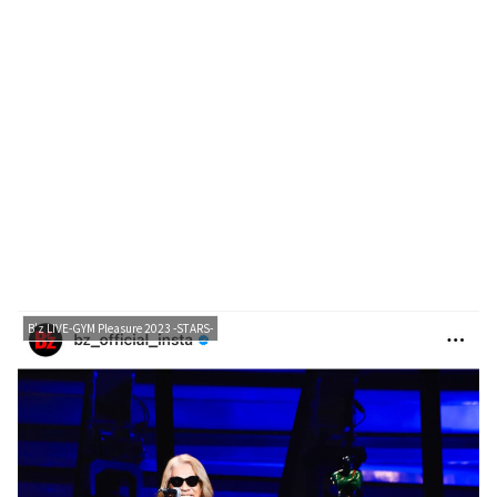
B'z LIVE-GYM Pleasure 2023 -STARS-