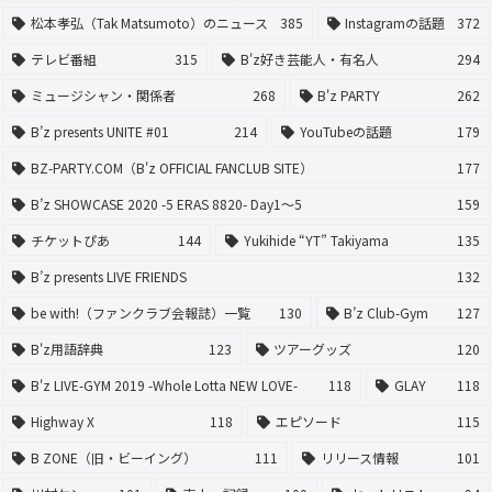
松本孝弘（Tak Matsumoto）のニュース
385
Instagramの話題
372
テレビ番組
315
B'z好き芸能人・有名人
294
ミュージシャン・関係者
268
B'z PARTY
262
B’z presents UNITE #01
214
YouTubeの話題
179
BZ-PARTY.COM（B'z OFFICIAL FANCLUB SITE）
177
B’z SHOWCASE 2020 -5 ERAS 8820- Day1〜5
159
チケットぴあ
144
Yukihide “YT” Takiyama
135
B’z presents LIVE FRIENDS
132
be with!（ファンクラブ会報誌）一覧
130
B’z Club-Gym
127
B'z用語辞典
123
ツアーグッズ
120
B'z LIVE-GYM 2019 -Whole Lotta NEW LOVE-
118
GLAY
118
Highway X
118
エピソード
115
B ZONE（旧・ビーイング）
111
リリース情報
101