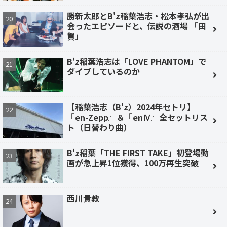
勝新太郎とB'z稲葉浩志・松本孝弘が出
会ったエピソードと、伝説の酒場 「田
賀」
B'z稲葉浩志は「LOVE PHANTOM」で
ダイブしているのか
【稲葉浩志（B'z）2024年セトリ】
『en-Zepp』＆『enⅣ』全セットリス
ト（日替わり曲）
B'z稲葉「THE FIRST TAKE」初登場動
画が急上昇1位獲得、100万再生突破
西川貴教