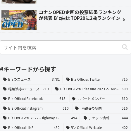
コナンOPED企画の投票結果ランキング
が発表 B'z曲はTOP20に2曲ランクイン
#キーワードから探す
B'zのニュース
3781
B'z Official Twitter
715
稲葉浩志のニュース
713
B'z LIVE-GYM Pleasure 2023 -STARS-
689
B'z Official Facebook
615
サポートメンバー
610
B'z Official Instagram
610
Twitterの話題
516
B'z LIVE-GYM 2022 -Highway X-
494
チケット情報
444
B'z Official LINE
430
B'z Official Website
402