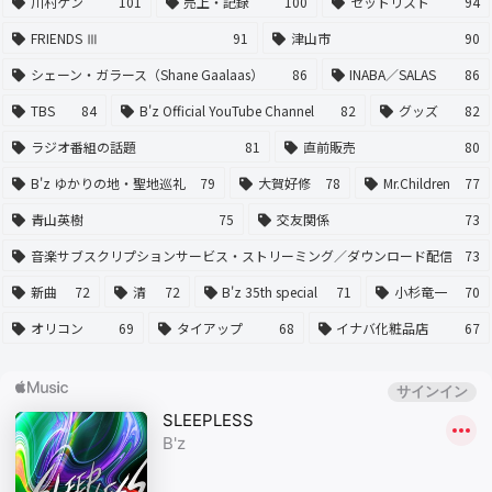
川村ケン
101
売上・記録
100
セットリスト
94
FRIENDS Ⅲ
91
津山市
90
シェーン・ガラース（Shane Gaalaas）
86
INABA／SALAS
86
TBS
84
B'z Official YouTube Channel
82
グッズ
82
ラジオ番組の話題
81
直前販売
80
B'z ゆかりの地・聖地巡礼
79
大賀好修
78
Mr.Children
77
青山英樹
75
交友関係
73
音楽サブスクリプションサービス・ストリーミング／ダウンロード配信
73
新曲
72
清
72
B'z 35th special
71
小杉竜一
70
オリコン
69
タイアップ
68
イナバ化粧品店
67