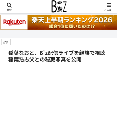
稲葉浩志『en-Zepp』『enⅣ』セトリ一覧はこちら
検索
メニュー
PR
稲葉なおと、B’z配信ライブを親族で視聴
稲葉浩志父との秘蔵写真を公開