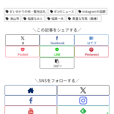
B'z ゆかりの地・聖地巡礼
B'zのニュース
Instagramの話題
津山市
稲葉なおと
稲葉一夫
貴重な写真（画像）
＼この記事をシェアする／
X
Facebook
はてブ
Pocket
LINE
Pinterest
コピー
＼SNSをフォローする／
0