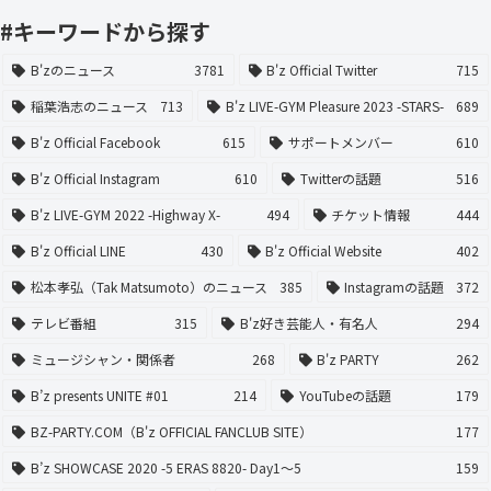
#キーワードから探す
B'zのニュース
3781
B'z Official Twitter
715
稲葉浩志のニュース
713
B'z LIVE-GYM Pleasure 2023 -STARS-
689
B'z Official Facebook
615
サポートメンバー
610
B'z Official Instagram
610
Twitterの話題
516
B'z LIVE-GYM 2022 -Highway X-
494
チケット情報
444
B'z Official LINE
430
B'z Official Website
402
松本孝弘（Tak Matsumoto）のニュース
385
Instagramの話題
372
テレビ番組
315
B'z好き芸能人・有名人
294
ミュージシャン・関係者
268
B'z PARTY
262
B’z presents UNITE #01
214
YouTubeの話題
179
BZ-PARTY.COM（B'z OFFICIAL FANCLUB SITE）
177
B’z SHOWCASE 2020 -5 ERAS 8820- Day1〜5
159