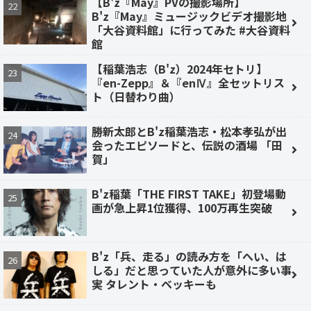
【B'z『May』PVの撮影場所】
B'z『May』ミュージックビデオ撮影地
「大谷資料館」に行ってみた #大谷資料
館
【稲葉浩志（B'z）2024年セトリ】
『en-Zepp』＆『enⅣ』全セットリス
ト（日替わり曲）
勝新太郎とB'z稲葉浩志・松本孝弘が出
会ったエピソードと、伝説の酒場 「田
賀」
B'z稲葉「THE FIRST TAKE」初登場動
画が急上昇1位獲得、100万再生突破
B'z「兵、走る」の読み方を「へい、は
しる」だと思っていた人が意外に多い事
実 タレント・ベッキーも