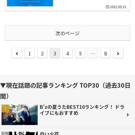
2022.05.31
次のページ
前
次
1
2
3
4
5
…
8
へ
へ
▼現在話題の記事ランキング TOP30（過去30日
間）
B'zの夏うたBEST10ランキング！ ドラ
イブにもおすすめ
白い火花