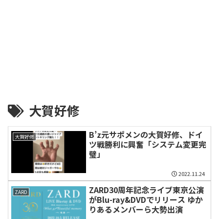
大賀好修
B’z元サポメンの大賀好修、ドイ
大賀好修
ツ戦勝利に興奮「システム変更完
璧」
2022.11.24
ZARD30周年記念ライブ東京公演
ZARD
がBlu-ray&DVDでリリース ゆか
りあるメンバーら大勢出演