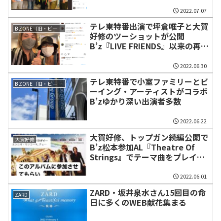
2022.07.07
テレ東特番出演で坪倉唯子と大賀
B ZONE（旧・ビーイング）
好修のツーショットが公開
B’z『LIVE FRIENDS』以来の再会
か
2022.06.30
テレ東特番で小室ファミリーとビ
B ZONE（旧・ビーイング）
ーイング・アーティストがコラボ
B’zゆかり深い出演者多数
2022.06.22
大賀好修、トップガン続編公開で
大賀好修
B’z松本参加AL『Theatre Of
Strings』でテーマ曲をプレイし
たことを振り返る
2022.06.01
ZARD・坂井泉水さん15回目の命
ZARD
日に多くのWEB献花集まる