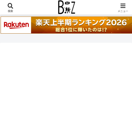
稲葉浩志『en-Zepp』『enⅣ』セトリ一覧はこちら
検索
メニュー