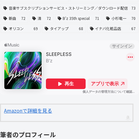
音楽サブスクリプションサービス・ストリーミング／ダウンロード配信
73
新曲
72
清
72
B'z 35th special
71
小杉竜一
70
オリコン
69
タイアップ
68
イナバ化粧品店
67
Amazonで詳細を見る
筆者のプロフィール