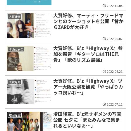
2022.10.04
大賀好修、マーティ・フリードマ
大賀好修
ンとのツーショットを公開「昔か
らZARDが大好き」
2022.09.02
大賀好修、B’z『Highway X』参
Highway X
加を報告「ギターソロはTHE兄
貴」「歌のリズム最強」
2022.08.21
大賀好修、B’z『Highway X』ツ
大賀好修
アー大阪公演を観覧「やっぱりカ
ッコ良いわ〜」
2022.07.12
増田隆宣、B’z元サポメンの写真
増田隆宣
公開 七夕に「またみんなで集ま
れるといいなぁ…」