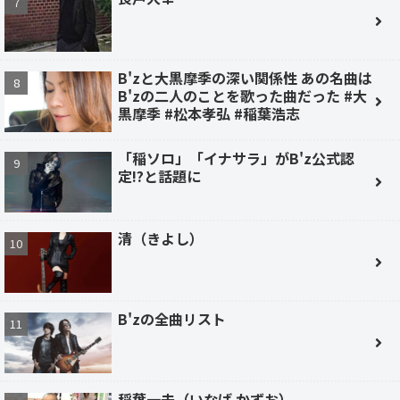
B'zと大黒摩季の深い関係性 あの名曲は
B'zの二人のことを歌った曲だった #大
黒摩季 #松本孝弘 #稲葉浩志
「稲ソロ」「イナサラ」がB'z公式認
定!?と話題に
清（きよし）
B'zの全曲リスト
稲葉一夫（いなば かずお）