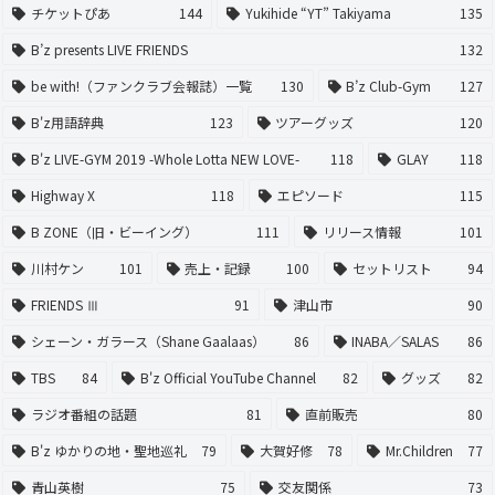
チケットぴあ
144
Yukihide “YT” Takiyama
135
B’z presents LIVE FRIENDS
132
be with!（ファンクラブ会報誌）一覧
130
B’z Club-Gym
127
B'z用語辞典
123
ツアーグッズ
120
B'z LIVE-GYM 2019 -Whole Lotta NEW LOVE-
118
GLAY
118
Highway X
118
エピソード
115
B ZONE（旧・ビーイング）
111
リリース情報
101
川村ケン
101
売上・記録
100
セットリスト
94
FRIENDS Ⅲ
91
津山市
90
シェーン・ガラース（Shane Gaalaas）
86
INABA／SALAS
86
TBS
84
B'z Official YouTube Channel
82
グッズ
82
ラジオ番組の話題
81
直前販売
80
B'z ゆかりの地・聖地巡礼
79
大賀好修
78
Mr.Children
77
青山英樹
75
交友関係
73