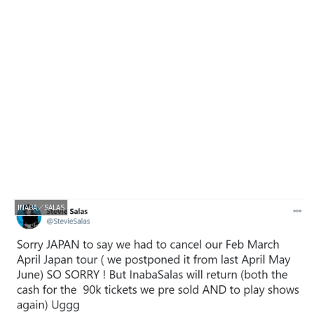
INABA／SALAS