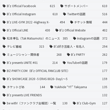
B'z Official Facebook
615
サポートメンバー
610
B'z Official Instagram
610
Twitterの話題
516
B'z LIVE-GYM 2022 -Highway X-
494
チケット情報
444
B'z Official LINE
430
B'z Official Website
402
松本孝弘（Tak Matsumoto）のニュース
385
Instagramの話題
372
テレビ番組
315
B'z好き芸能人・有名人
294
ミュージシャン・関係者
268
B'z PARTY
262
B’z presents UNITE #01
214
YouTubeの話題
179
BZ-PARTY.COM（B'z OFFICIAL FANCLUB SITE）
177
B’z SHOWCASE 2020 -5 ERAS 8820- Day1〜5
159
チケットぴあ
144
Yukihide “YT” Takiyama
135
B’z presents LIVE FRIENDS
132
be with!（ファンクラブ会報誌）一覧
130
B’z Club-Gym
127