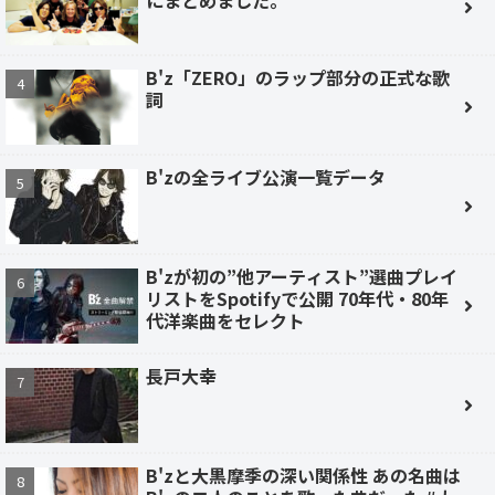
B'z「ZERO」のラップ部分の正式な歌
詞
B'zの全ライブ公演一覧データ
B'zが初の”他アーティスト”選曲プレイ
リストをSpotifyで公開 70年代・80年
代洋楽曲をセレクト
長戸大幸
B'zと大黒摩季の深い関係性 あの名曲は