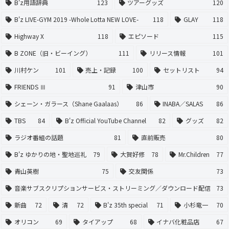
B'z用語辞典
123
ツアーグッズ
120
B'z LIVE-GYM 2019 -Whole Lotta NEW LOVE-
118
GLAY
118
Highway X
118
エピソード
115
B ZONE（旧・ビーイング）
111
リリース情報
101
川村ケン
101
売上・記録
100
セットリスト
94
FRIENDS Ⅲ
91
津山市
90
シェーン・ガラース（Shane Gaalaas）
86
INABA／SALAS
86
TBS
84
B'z Official YouTube Channel
82
グッズ
82
ラジオ番組の話題
81
直前販売
80
B'z ゆかりの地・聖地巡礼
79
大賀好修
78
Mr.Children
77
青山英樹
75
交友関係
73
音楽サブスクリプションサービス・ストリーミング／ダウンロード配信
73
新曲
72
清
72
B'z 35th special
71
小杉竜一
70
オリコン
69
タイアップ
68
イナバ化粧品店
67