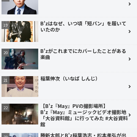
B'zはなぜ、いつ頃「短パン」を履いて
いたのか
B'zがこれまでにカバーしたことがある
楽曲
稲葉伸次（いなば しんじ）
【B'z『May』PVの撮影場所】
B'z『May』ミュージックビデオ撮影地
「大谷資料館」に行ってみた #大谷資料
館
勝新太郎とB'z稲葉浩志・松本孝弘が出