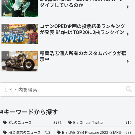
ダイブしているのか
コナンOPED企画の投票結果ランキング
が発表 B'z曲はTOP20に2曲ランクイン
稲葉浩志個人所有のカスタムバイクが展
示中
#キーワードから探す
B'zのニュース
3781
B'z Official Twitter
715
稲葉浩志のニュース
713
B'z LIVE-GYM Pleasure 2023 -STARS-
689