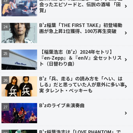
会ったエピソードと、伝説の酒場 「田
賀」
B'z稲葉「THE FIRST TAKE」初登場動
画が急上昇1位獲得、100万再生突破
【稲葉浩志（B'z）2024年セトリ】
『en-Zepp』＆『enⅣ』全セットリス
ト（日替わり曲）
B'z「兵、走る」の読み方を「へい、は
しる」だと思っていた人が意外に多い事
実 タレント・ベッキーも
B'zのライブ未演奏曲
B'z稲葉浩志は「LOVE PHANTOM」で