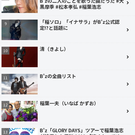
B'zの二人のことを歌った曲だった #大
黒摩季 #松本孝弘 #稲葉浩志
「稲ソロ」「イナサラ」がB'z公式認
定!?と話題に
清（きよし）
B'zの全曲リスト
稲葉一夫（いなば かずお）
B'z「GLORY DAYS」ツアーで稲葉浩志