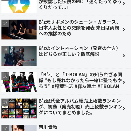
が披露した伝説のMC 「速くたってゆっ
くりだって...」
B'z元サポメンのシェーン・ガラース、
日本人女性との交際を発表 来日は両親
への挨拶のため
B'zのイントネーション（発音の仕方）
はどちらが正しい？徹底解説
「B'z」と「T-BOLAN」の知られざる関
係 ”もし売れなかったら一緒に塾でもや
ろう” #稲葉浩志 #森友嵐士 #TBOLAN
B'z歴代全アルバム総売上枚数ランキン
グ、初動（発売初週）売上枚数ランキン
グについてまとめました。
西川貴教