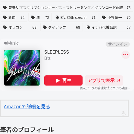
音楽サブスクリプションサービス・ストリーミング／ダウンロード配信
73
新曲
72
清
72
B'z 35th special
71
小杉竜一
70
オリコン
69
タイアップ
68
イナバ化粧品店
67
Amazonで詳細を見る
筆者のプロフィール