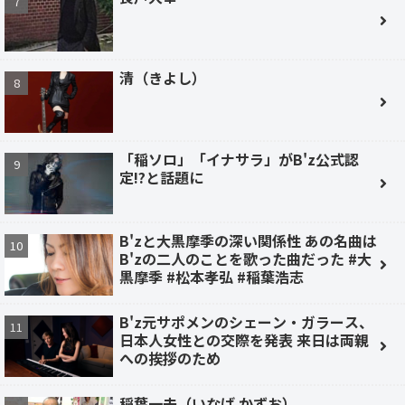
清（きよし）
「稲ソロ」「イナサラ」がB'z公式認
定!?と話題に
B'zと大黒摩季の深い関係性 あの名曲は
B'zの二人のことを歌った曲だった #大
黒摩季 #松本孝弘 #稲葉浩志
B'z元サポメンのシェーン・ガラース、
日本人女性との交際を発表 来日は両親
への挨拶のため
稲葉一夫（いなば かずお）