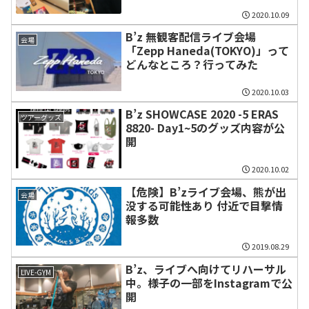
2020.10.09
B’z 無観客配信ライブ会場
会場
「Zepp Haneda(TOKYO)」って
どんなところ？行ってみた
2020.10.03
B’z SHOWCASE 2020 -5 ERAS
ツアーグッズ
8820- Day1~5のグッズ内容が公
開
2020.10.02
【危険】B’zライブ会場、熊が出
会場
没する可能性あり 付近で目撃情
報多数
2019.08.29
B’z、ライブへ向けてリハーサル
LIVE-GYM
中。様子の一部をInstagramで公
開