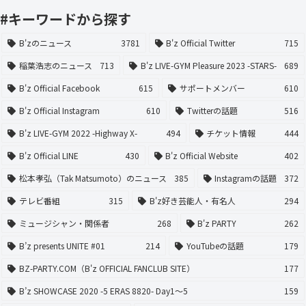
#キーワードから探す
B'zのニュース
3781
B'z Official Twitter
715
稲葉浩志のニュース
713
B'z LIVE-GYM Pleasure 2023 -STARS-
689
B'z Official Facebook
615
サポートメンバー
610
B'z Official Instagram
610
Twitterの話題
516
B'z LIVE-GYM 2022 -Highway X-
494
チケット情報
444
B'z Official LINE
430
B'z Official Website
402
松本孝弘（Tak Matsumoto）のニュース
385
Instagramの話題
372
テレビ番組
315
B'z好き芸能人・有名人
294
ミュージシャン・関係者
268
B'z PARTY
262
B’z presents UNITE #01
214
YouTubeの話題
179
BZ-PARTY.COM（B'z OFFICIAL FANCLUB SITE）
177
B’z SHOWCASE 2020 -5 ERAS 8820- Day1〜5
159