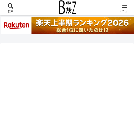
稲葉浩志『en-Zepp』『enⅣ』セトリ一覧はこちら
検索
メニュー