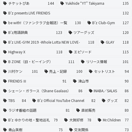
チケットぴあ
144
Yukihide “YT” Takiyama
135
B’z presents LIVE FRIENDS
132
be with!（ファンクラブ会報誌）一覧
130
B’z Club-Gym
127
B'z用語辞典
123
ツアーグッズ
120
B'z LIVE-GYM 2019 -Whole Lotta NEW LOVE-
118
GLAY
118
Highway X
118
エピソード
115
B ZONE（旧・ビーイング）
111
リリース情報
101
川村ケン
101
売上・記録
100
セットリスト
94
FRIENDS Ⅲ
91
津山市
90
シェーン・ガラース（Shane Gaalaas）
86
INABA／SALAS
86
TBS
84
B'z Official YouTube Channel
82
グッズ
82
ラジオ番組の話題
81
直前販売
80
B'z ゆかりの地・聖地巡礼
79
大賀好修
78
Mr.Children
77
青山英樹
75
交友関係
73