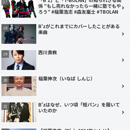
「B'z」と「T-BOLAN」の知られざる関
係 ”もし売れなかったら一緒に塾でもや
ろう” #稲葉浩志 #森友嵐士 #TBOLAN
B'zがこれまでにカバーしたことがある
楽曲
西川貴教
稲葉伸次（いなば しんじ）
B'zはなぜ、いつ頃「短パン」を履いて
いたのか