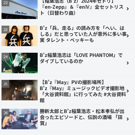
【稲葉浩志（B'z）2024年セトリ】
『en-Zepp』＆『enⅣ』全セットリス
ト（日替わり曲）
B'z「兵、走る」の読み方を「へい、は
しる」だと思っていた人が意外に多い事
実 タレント・ベッキーも
B'z稲葉浩志は「LOVE PHANTOM」で
ダイブしているのか
【B'z『May』PVの撮影場所】
B'z『May』ミュージックビデオ撮影地
「大谷資料館」に行ってみた #大谷資料
館
勝新太郎とB'z稲葉浩志・松本孝弘が出
会ったエピソードと、伝説の酒場 「田
賀」