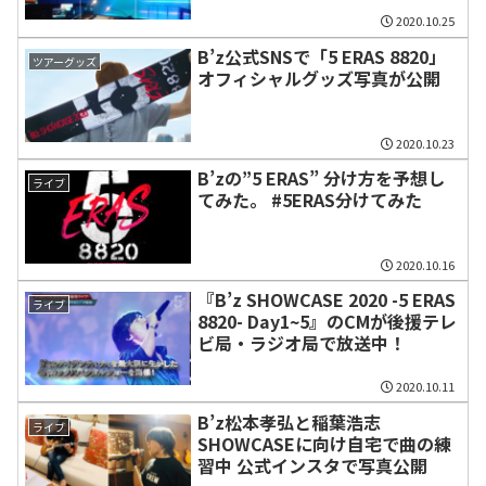
2020.10.25
B’z公式SNSで「5 ERAS 8820」
ツアーグッズ
オフィシャルグッズ写真が公開
2020.10.23
B’zの”5 ERAS” 分け方を予想し
ライブ
てみた。 #5ERAS分けてみた
2020.10.16
『B’z SHOWCASE 2020 -5 ERAS
ライブ
8820- Day1~5』のCMが後援テレ
ビ局・ラジオ局で放送中！
2020.10.11
B’z松本孝弘と稲葉浩志
ライブ
SHOWCASEに向け自宅で曲の練
習中 公式インスタで写真公開