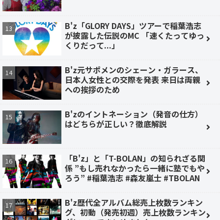
B'z「GLORY DAYS」ツアーで稲葉浩志
が披露した伝説のMC 「速くたってゆっ
くりだって...」
B'z元サポメンのシェーン・ガラース、
日本人女性との交際を発表 来日は両親
への挨拶のため
B'zのイントネーション（発音の仕方）
はどちらが正しい？徹底解説
「B'z」と「T-BOLAN」の知られざる関
係 ”もし売れなかったら一緒に塾でもや
ろう” #稲葉浩志 #森友嵐士 #TBOLAN
B'z歴代全アルバム総売上枚数ランキン
グ、初動（発売初週）売上枚数ランキン