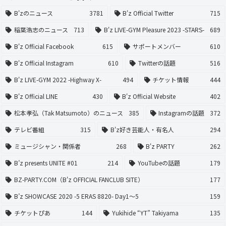
B'zのニュース
3781
B'z Official Twitter
715
稲葉浩志のニュース
713
B'z LIVE-GYM Pleasure 2023 -STARS-
689
B'z Official Facebook
615
サポートメンバー
610
B'z Official Instagram
610
Twitterの話題
516
B'z LIVE-GYM 2022 -Highway X-
494
チケット情報
444
B'z Official LINE
430
B'z Official Website
402
松本孝弘（Tak Matsumoto）のニュース
385
Instagramの話題
372
テレビ番組
315
B'z好き芸能人・有名人
294
ミュージシャン・関係者
268
B'z PARTY
262
B’z presents UNITE #01
214
YouTubeの話題
179
BZ-PARTY.COM（B'z OFFICIAL FANCLUB SITE）
177
B’z SHOWCASE 2020 -5 ERAS 8820- Day1〜5
159
チケットぴあ
144
Yukihide “YT” Takiyama
135