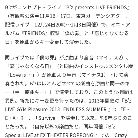
B’zがコンセプト・ライブ『B’z presents LIVE FRIENDS』
（有観客公演＝11月16・17日、東京ガーデンシアター、
配信ライブ＝12月24日20時～1月3日開催）で、ミニ・ア
ルバム『FRIENDS』収録「僕の罪」と「恋じゃなくなる
日」を原曲からキー変更して演奏した。
同ライブでは「僕の罪」が原曲より全音（マイナス2）、
「恋じゃなくなる日」（と同曲のインストゥルメンタル版
「Love is …」）が原曲より半音（マイナス1）下げて演
奏された。B’zはほとんどすべての楽曲を原曲と同一のキ
ー（＝「原曲キー」）で演奏しており、このような措置は
異例。新たにキー変更を行ったのは、2013年開催の『B’z
LIVE-GYM Pleasure 2013 -ENDLESS SUMMER-』で「F・
E・A・R」、「Survive」を演奏して以来、約8年ぶりのこ
とだった。（自身以外の楽曲だと、同年開催『B’z
Special LIVE at EX THEATER ROPPONGI』での「Crazy