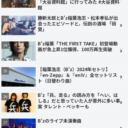
「大谷資料館」に行ってみた #大谷資料
館
勝新太郎とB'z稲葉浩志・松本孝弘が出
会ったエピソードと、伝説の酒場 「田
賀」
B'z稲葉「THE FIRST TAKE」初登場動
画が急上昇1位獲得、100万再生突破
【稲葉浩志（B'z）2024年セトリ】
『en-Zepp』＆『enⅣ』全セットリス
ト（日替わり曲）
B'z「兵、走る」の読み方を「へい、は
しる」だと思っていた人が意外に多い事
実 タレント・ベッキーも
B'zのライブ未演奏曲