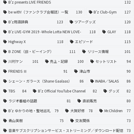
B’z presents LIVE FRIENDS
132
be with!（ファンクラブ会報誌）一覧
130
B’z Club-Gym
127
B'z用語辞典
123
ツアーグッズ
120
B'z LIVE-GYM 2019 -Whole Lotta NEW LOVE-
118
GLAY
118
Highway X
118
エピソード
115
B ZONE（旧・ビーイング）
111
リリース情報
101
川村ケン
101
売上・記録
100
セットリスト
94
FRIENDS Ⅲ
91
津山市
90
シェーン・ガラース（Shane Gaalaas）
86
INABA／SALAS
86
TBS
84
B'z Official YouTube Channel
82
グッズ
82
ラジオ番組の話題
81
直前販売
80
B'z ゆかりの地・聖地巡礼
79
大賀好修
78
Mr.Children
77
青山英樹
75
交友関係
73
音楽サブスクリプションサービス・ストリーミング／ダウンロード配信
73