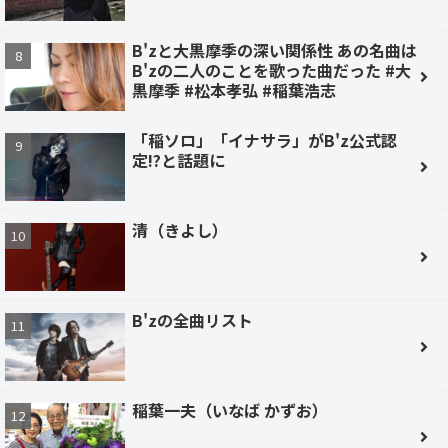
B'zと大黒摩季の深い関係性 あの名曲は
B'zの二人のことを歌った曲だった #大
黒摩季 #松本孝弘 #稲葉浩志
「稲ソロ」「イナサラ」がB'z公式認
定!?と話題に
清（きよし）
B'zの全曲リスト
稲葉一夫（いなば かずお）