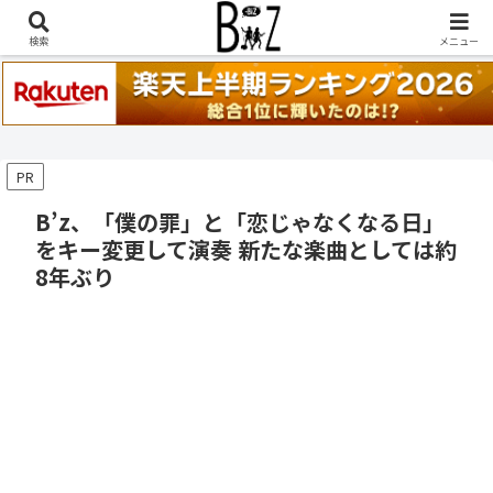
稲葉浩志『en-Zepp』『enⅣ』セトリ一覧はこちら
検索
メニュー
PR
B’z、「僕の罪」と「恋じゃなくなる日」
をキー変更して演奏 新たな楽曲としては約
8年ぶり