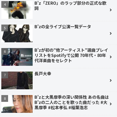
B'z「ZERO」のラップ部分の正式な歌
詞
B'zの全ライブ公演一覧データ
B'zが初の”他アーティスト”選曲プレイ
リストをSpotifyで公開 70年代・80年
代洋楽曲をセレクト
長戸大幸
B'zと大黒摩季の深い関係性 あの名曲は
B'zの二人のことを歌った曲だった #大
黒摩季 #松本孝弘 #稲葉浩志