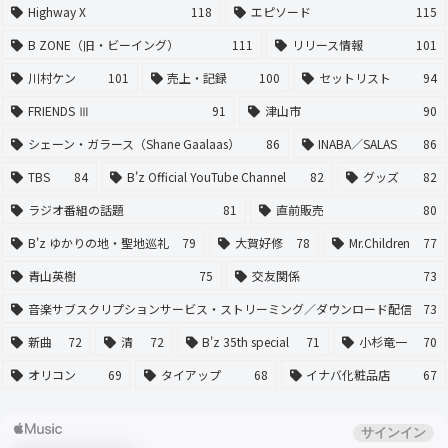
Highway X
118
エピソード
115
B ZONE（旧・ビーイング）
111
リリース情報
101
川村ケン
101
売上・記録
100
セットリスト
94
FRIENDS Ⅲ
91
津山市
90
シェーン・ガラース（Shane Gaalaas）
86
INABA／SALAS
86
TBS
84
B'z Official YouTube Channel
82
グッズ
82
ラジオ番組の話題
81
直前販売
80
B'z ゆかりの地・聖地巡礼
79
大賀好修
78
Mr.Children
77
青山英樹
75
交友関係
73
音楽サブスクリプションサービス・ストリーミング／ダウンロード配信
73
新曲
72
清
72
B'z 35th special
71
小杉竜一
70
オリコン
69
タイアップ
68
イナバ化粧品店
67