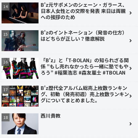
B'z元サポメンのシェーン・ガラース、
日本人女性との交際を発表 来日は両親
への挨拶のため
B'zのイントネーション（発音の仕方）
はどちらが正しい？徹底解説
「B'z」と「T-BOLAN」の知られざる関
係 ”もし売れなかったら一緒に塾でもや
ろう” #稲葉浩志 #森友嵐士 #TBOLAN
B'z歴代全アルバム総売上枚数ランキン
グ、初動（発売初週）売上枚数ランキン
グについてまとめました。
西川貴教