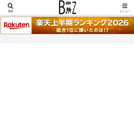
稲葉浩志『en-Zepp』『enⅣ』セトリ一覧はこちら
検索
メニュー