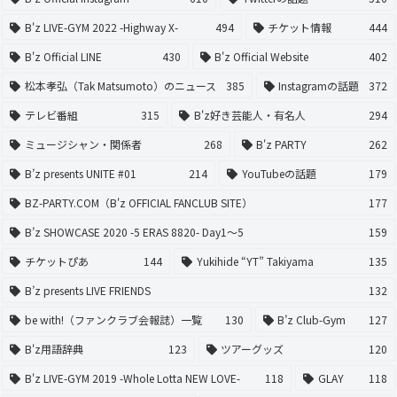
B'z LIVE-GYM 2022 -Highway X-
494
チケット情報
444
B'z Official LINE
430
B'z Official Website
402
松本孝弘（Tak Matsumoto）のニュース
385
Instagramの話題
372
テレビ番組
315
B'z好き芸能人・有名人
294
ミュージシャン・関係者
268
B'z PARTY
262
B’z presents UNITE #01
214
YouTubeの話題
179
BZ-PARTY.COM（B'z OFFICIAL FANCLUB SITE）
177
B’z SHOWCASE 2020 -5 ERAS 8820- Day1〜5
159
チケットぴあ
144
Yukihide “YT” Takiyama
135
B’z presents LIVE FRIENDS
132
be with!（ファンクラブ会報誌）一覧
130
B’z Club-Gym
127
B'z用語辞典
123
ツアーグッズ
120
B'z LIVE-GYM 2019 -Whole Lotta NEW LOVE-
118
GLAY
118