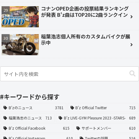
コナンOPED企画の投票結果ランキング
が発表 B'z曲はTOP20に2曲ランクイン
稲葉浩志個人所有のカスタムバイクが展
示中
#キーワードから探す
B'zのニュース
3781
B'z Official Twitter
715
稲葉浩志のニュース
713
B'z LIVE-GYM Pleasure 2023 -STARS-
689
B'z Official Facebook
615
サポートメンバー
610
B'z Official Instagram
610
Twitterの話題
516