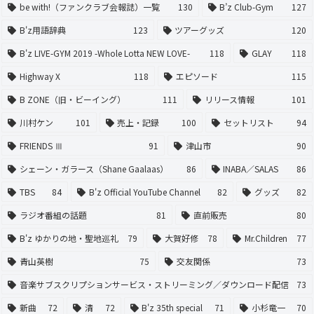
be with!（ファンクラブ会報誌）一覧
130
B’z Club-Gym
127
B'z用語辞典
123
ツアーグッズ
120
B'z LIVE-GYM 2019 -Whole Lotta NEW LOVE-
118
GLAY
118
Highway X
118
エピソード
115
B ZONE（旧・ビーイング）
111
リリース情報
101
川村ケン
101
売上・記録
100
セットリスト
94
FRIENDS Ⅲ
91
津山市
90
シェーン・ガラース（Shane Gaalaas）
86
INABA／SALAS
86
TBS
84
B'z Official YouTube Channel
82
グッズ
82
ラジオ番組の話題
81
直前販売
80
B'z ゆかりの地・聖地巡礼
79
大賀好修
78
Mr.Children
77
青山英樹
75
交友関係
73
音楽サブスクリプションサービス・ストリーミング／ダウンロード配信
73
新曲
72
清
72
B'z 35th special
71
小杉竜一
70