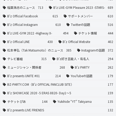
稲葉浩志のニュース
713
B'z LIVE-GYM Pleasure 2023 -STARS-
689
B'z Official Facebook
615
サポートメンバー
610
B'z Official Instagram
610
Twitterの話題
516
B'z LIVE-GYM 2022 -Highway X-
494
チケット情報
444
B'z Official LINE
430
B'z Official Website
402
松本孝弘（Tak Matsumoto）のニュース
385
Instagramの話題
372
テレビ番組
315
B'z好き芸能人・有名人
294
ミュージシャン・関係者
268
B'z PARTY
262
B’z presents UNITE #01
214
YouTubeの話題
179
BZ-PARTY.COM（B'z OFFICIAL FANCLUB SITE）
177
B’z SHOWCASE 2020 -5 ERAS 8820- Day1〜5
159
チケットぴあ
144
Yukihide “YT” Takiyama
135
B’z presents LIVE FRIENDS
132