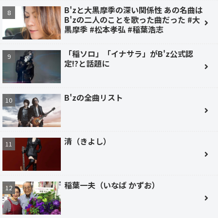
B'zと大黒摩季の深い関係性 あの名曲は
B'zの二人のことを歌った曲だった #大
黒摩季 #松本孝弘 #稲葉浩志
「稲ソロ」「イナサラ」がB'z公式認
定!?と話題に
B'zの全曲リスト
清（きよし）
稲葉一夫（いなば かずお）