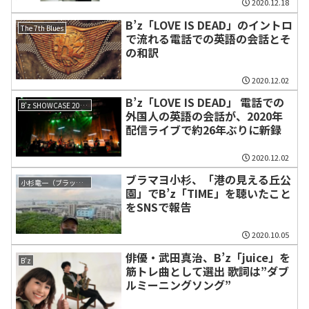
2020.12.18
B’z「LOVE IS DEAD」のイントロ
The 7th Blues
で流れる電話での英語の会話とそ
の和訳
2020.12.02
B’z「LOVE IS DEAD」 電話での
B’z SHOWCASE 2020 -5 ERAS 8820-
外国人の英語の会話が、2020年
配信ライブで約26年ぶりに新録
2020.12.02
ブラマヨ小杉、「港の見える丘公
小杉竜一（ブラックマヨネーズ）
園」でB’z「TIME」を聴いたこと
をSNSで報告
2020.10.05
俳優・武田真治、B’z「juice」を
B'z
筋トレ曲として選出 歌詞は”ダブ
ルミーニングソング”