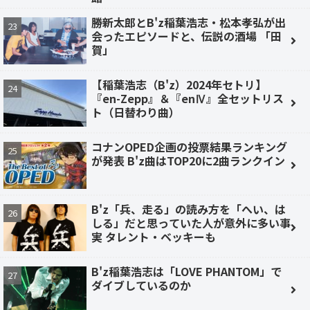
勝新太郎とB'z稲葉浩志・松本孝弘が出
会ったエピソードと、伝説の酒場 「田
賀」
【稲葉浩志（B'z）2024年セトリ】
『en-Zepp』＆『enⅣ』全セットリス
ト（日替わり曲）
コナンOPED企画の投票結果ランキング
が発表 B'z曲はTOP20に2曲ランクイン
B'z「兵、走る」の読み方を「へい、は
しる」だと思っていた人が意外に多い事
実 タレント・ベッキーも
B'z稲葉浩志は「LOVE PHANTOM」で
ダイブしているのか