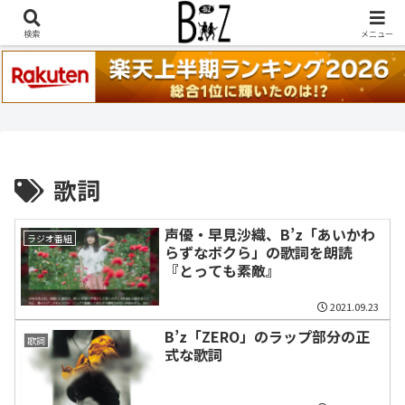
稲葉浩志『en-Zepp』『enⅣ』セトリ一覧はこちら
検索
メニュー
歌詞
声優・早見沙織、B’z「あいかわ
ラジオ番組
らずなボクら」の歌詞を朗読
『とっても素敵』
2021.09.23
B’z「ZERO」のラップ部分の正
歌詞
式な歌詞