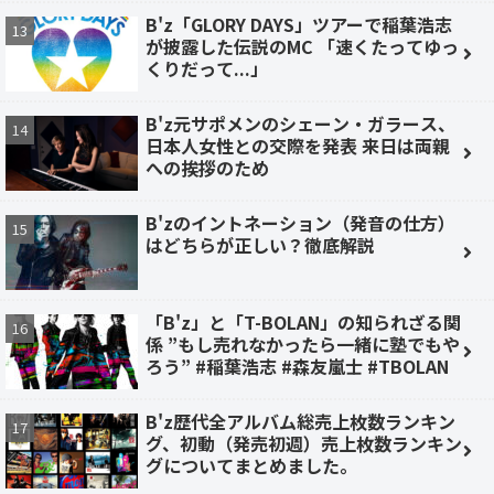
B'z「GLORY DAYS」ツアーで稲葉浩志
が披露した伝説のMC 「速くたってゆっ
くりだって...」
B'z元サポメンのシェーン・ガラース、
日本人女性との交際を発表 来日は両親
への挨拶のため
B'zのイントネーション（発音の仕方）
はどちらが正しい？徹底解説
「B'z」と「T-BOLAN」の知られざる関
係 ”もし売れなかったら一緒に塾でもや
ろう” #稲葉浩志 #森友嵐士 #TBOLAN
B'z歴代全アルバム総売上枚数ランキン
グ、初動（発売初週）売上枚数ランキン
グについてまとめました。