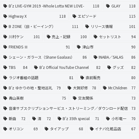
B'z LIVE-GYM 2019 -Whole Lotta NEW LOVE-
118
GLAY
118
Highway X
118
エピソード
115
B ZONE（旧・ビーイング）
111
リリース情報
101
川村ケン
101
売上・記録
100
セットリスト
94
FRIENDS Ⅲ
91
津山市
90
シェーン・ガラース（Shane Gaalaas）
86
INABA／SALAS
86
TBS
84
B'z Official YouTube Channel
82
グッズ
82
ラジオ番組の話題
81
直前販売
80
B'z ゆかりの地・聖地巡礼
79
大賀好修
78
Mr.Children
77
青山英樹
75
交友関係
73
音楽サブスクリプションサービス・ストリーミング／ダウンロード配信
73
新曲
72
清
72
B'z 35th special
71
小杉竜一
70
オリコン
69
タイアップ
68
イナバ化粧品店
67