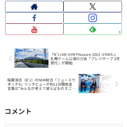
0
『B’z LIVE-GYM Pleasure 2023 -STARS-』
札幌ドーム公演のぴあ「プレリザーブ 3次
受付」が開始
稲葉浩志（B’z）のNHK総合「ニュースウ
オッチ9」インタビューが約11分間放送
言葉は”みんなが考えて使えばものすごい
可能性ある”
コメント