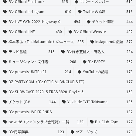
B'z Official Facebook
615
サポートメンバー
610
B'z Official Instagram
610
Twitterの話題
516
B'z LIVE-GYM 2022 -Highway X-
494
チケット情報
444
B'z Official LINE
430
B'z Official Website
402
松本孝弘（Tak Matsumoto）のニュース
385
Instagramの話題
372
テレビ番組
315
B'z好き芸能人・有名人
294
ミュージシャン・関係者
268
B'z PARTY
262
B’z presents UNITE #01
214
YouTubeの話題
179
BZ-PARTY.COM（B'z OFFICIAL FANCLUB SITE）
177
B’z SHOWCASE 2020 -5 ERAS 8820- Day1〜5
159
チケットぴあ
144
Yukihide “YT” Takiyama
135
B’z presents LIVE FRIENDS
132
be with!（ファンクラブ会報誌）一覧
130
B’z Club-Gym
127
B'z用語辞典
123
ツアーグッズ
120