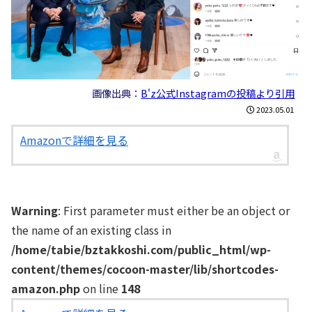
画像出典：
B'z公式Instagramの投稿より引用
2023.05.01
Amazonで詳細を見る
Warning
: First parameter must either be an object or
the name of an existing class in
/home/tabie/bztakkoshi.com/public_html/wp-
content/themes/cocoon-master/lib/shortcodes-
amazon.php
on line
148