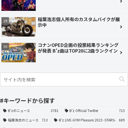
稲葉浩志個人所有のカスタムバイクが展
示中
コナンOPED企画の投票結果ランキング
が発表 B'z曲はTOP20に2曲ランクイン
#キーワードから探す
B'zのニュース
3781
B'z Official Twitter
715
稲葉浩志のニュース
713
B'z LIVE-GYM Pleasure 2023 -STARS-
689