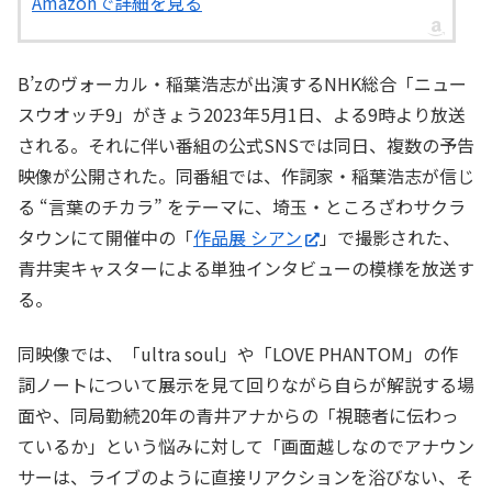
Amazonで詳細を見る
B’zのヴォーカル・稲葉浩志が出演するNHK総合「ニュー
スウオッチ9」がきょう2023年5月1日、よる9時より放送
される。それに伴い番組の公式SNSでは同日、複数の予告
映像が公開された。同番組では、作詞家・稲葉浩志が信じ
る “言葉のチカラ” をテーマに、埼玉・ところざわサクラ
タウンにて開催中の「
作品展 シアン
」で撮影された、
青井実キャスターによる単独インタビューの模様を放送す
る。
同映像では、「ultra soul」や「LOVE PHANTOM」の作
詞ノートについて展示を見て回りながら自らが解説する場
面や、同局勤続20年の青井アナからの「視聴者に伝わっ
ているか」という悩みに対して「画面越しなのでアナウン
サーは、ライブのように直接リアクションを浴びない、そ