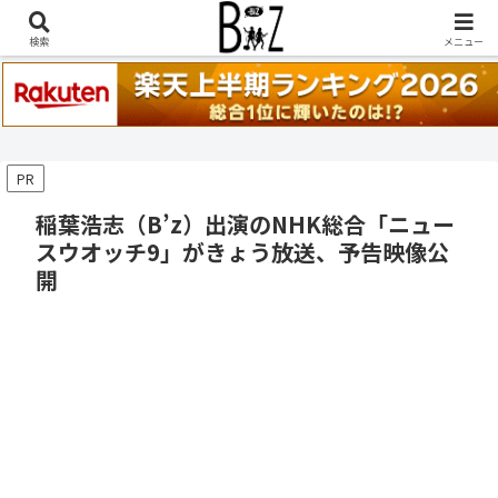
稲葉浩志『en-Zepp』『enⅣ』セトリ一覧はこちら
検索
メニュー
PR
稲葉浩志（B’z）出演のNHK総合「ニュー
スウオッチ9」がきょう放送、予告映像公
開