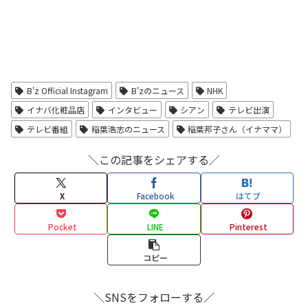
B'z Official Instagram
B'zのニュース
NHK
イナバ化粧品店
インタビュー
シアン
テレビ出演
テレビ番組
稲葉浩志のニュース
稲葉邦子さん（イナママ）
＼この記事をシェアする／
X
Facebook
はてブ
Pocket
LINE
Pinterest
コピー
＼SNSをフォローする／