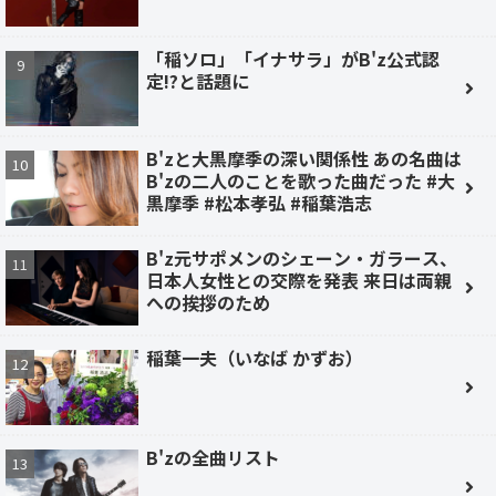
「稲ソロ」「イナサラ」がB'z公式認
定!?と話題に
B'zと大黒摩季の深い関係性 あの名曲は
B'zの二人のことを歌った曲だった #大
黒摩季 #松本孝弘 #稲葉浩志
B'z元サポメンのシェーン・ガラース、
日本人女性との交際を発表 来日は両親
への挨拶のため
稲葉一夫（いなば かずお）
B'zの全曲リスト