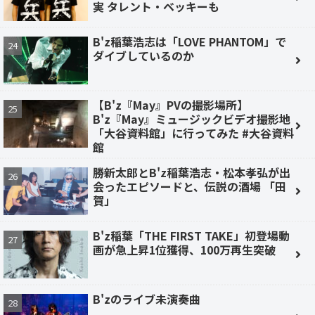
実 タレント・ベッキーも
B'z稲葉浩志は「LOVE PHANTOM」で
ダイブしているのか
【B'z『May』PVの撮影場所】
B'z『May』ミュージックビデオ撮影地
「大谷資料館」に行ってみた #大谷資料
館
勝新太郎とB'z稲葉浩志・松本孝弘が出
会ったエピソードと、伝説の酒場 「田
賀」
B'z稲葉「THE FIRST TAKE」初登場動
画が急上昇1位獲得、100万再生突破
B'zのライブ未演奏曲