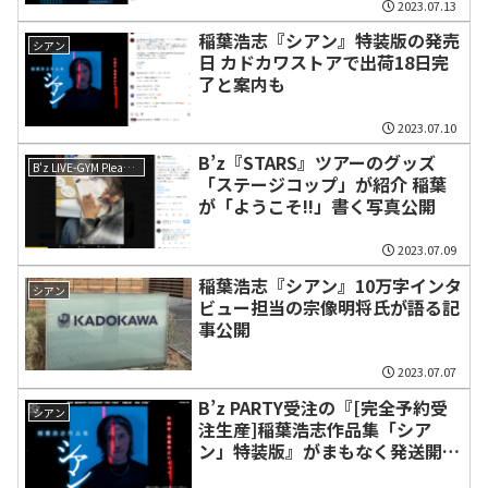
2023.07.13
稲葉浩志『シアン』特装版の発売
シアン
日 カドカワストアで出荷18日完
了と案内も
2023.07.10
B’z『STARS』ツアーのグッズ
B'z LIVE-GYM Pleasure 2023 -STARS-
「ステージコップ」が紹介 稲葉
が「ようこそ!!」書く写真公開
2023.07.09
稲葉浩志『シアン』10万字インタ
シアン
ビュー担当の宗像明将氏が語る記
事公開
2023.07.07
B’z PARTY受注の『[完全予約受
シアン
注生産]稲葉浩志作品集「シア
ン」特装版』がまもなく発送開始
住所変更の場合確認を