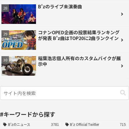
B'zのライブ未演奏曲
コナンOPED企画の投票結果ランキング
が発表 B'z曲はTOP20に2曲ランクイン
稲葉浩志個人所有のカスタムバイクが展
示中
#キーワードから探す
B'zのニュース
3781
B'z Official Twitter
715