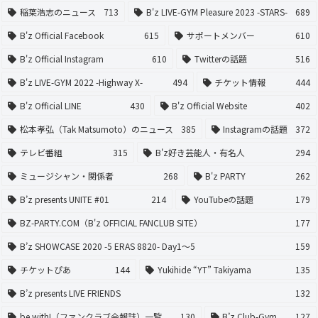
稲葉浩志のニュース
713
B'z LIVE-GYM Pleasure 2023 -STARS-
689
B'z Official Facebook
615
サポートメンバー
610
B'z Official Instagram
610
Twitterの話題
516
B'z LIVE-GYM 2022 -Highway X-
494
チケット情報
444
B'z Official LINE
430
B'z Official Website
402
松本孝弘（Tak Matsumoto）のニュース
385
Instagramの話題
372
テレビ番組
315
B'z好き芸能人・有名人
294
ミュージシャン・関係者
268
B'z PARTY
262
B’z presents UNITE #01
214
YouTubeの話題
179
BZ-PARTY.COM（B'z OFFICIAL FANCLUB SITE）
177
B’z SHOWCASE 2020 -5 ERAS 8820- Day1〜5
159
チケットぴあ
144
Yukihide “YT” Takiyama
135
B’z presents LIVE FRIENDS
132
be with!（ファンクラブ会報誌）一覧
130
B’z Club-Gym
127