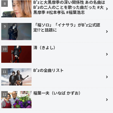
B'zと大黒摩季の深い関係性 あの名曲は
B'zの二人のことを歌った曲だった #大
黒摩季 #松本孝弘 #稲葉浩志
「稲ソロ」「イナサラ」がB'z公式認
定!?と話題に
清（きよし）
B'zの全曲リスト
稲葉一夫（いなば かずお）