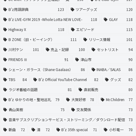
B'z用語辞典
123
ツアーグッズ
120
B'z LIVE-GYM 2019 -Whole Lotta NEW LOVE-
118
GLAY
118
Highway X
118
エピソード
115
B ZONE（旧・ビーイング）
111
リリース情報
101
川村ケン
101
売上・記録
100
セットリスト
94
FRIENDS Ⅲ
91
津山市
90
シェーン・ガラース（Shane Gaalaas）
86
INABA／SALAS
86
TBS
84
B'z Official YouTube Channel
82
グッズ
82
ラジオ番組の話題
81
直前販売
80
B'z ゆかりの地・聖地巡礼
79
大賀好修
78
Mr.Children
77
青山英樹
75
交友関係
73
音楽サブスクリプションサービス・ストリーミング／ダウンロード配信
73
新曲
72
清
72
B'z 35th special
71
小杉竜一
70