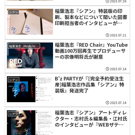
2023.07.26
稲葉浩志『シアン』特装版の印
シアン
刷、製本などについて聞いた図書
印刷担当者のインタビューが
『WEBザテレビジョン』で公開
2023.07.21
稲葉浩志『RED Chair』YouTube
稲葉浩志（Koshi Inaba）
動画100万回再生でプロデューサ
ーの宗像明将氏が謝意
2023.07.14
B’z PARTYが『[完全予約受注生
シアン
産]稲葉浩志作品集「シアン」特
装版』発送完了
2023.07.14
稲葉浩志『シアン』アートディレ
シアン
クター・志村氏＆編集長・江村氏
のインタビューが『WEBザテレ
ビジョン』で公開