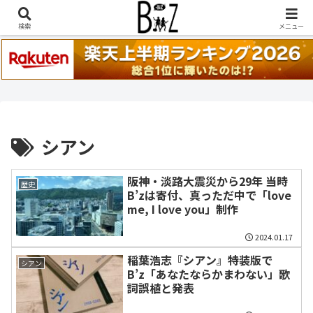
稲葉浩志『en-Zepp』『enⅣ』セトリ一覧はこちら
検索
メニュー
シアン
阪神・淡路大震災から29年 当時
歴史
B’zは寄付、真っただ中で「love
me, I love you」制作
2024.01.17
稲葉浩志『シアン』特装版で
シアン
B’z「あなたならかまわない」歌
詞誤植と発表