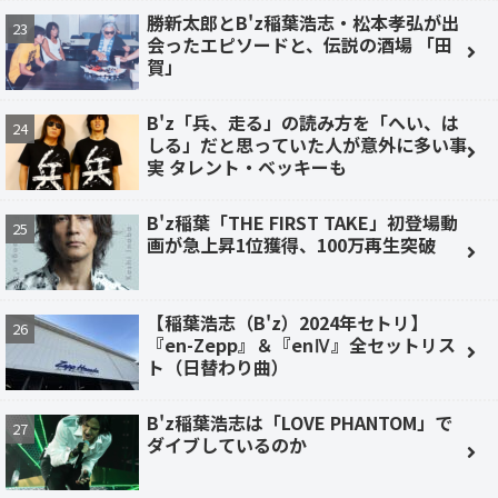
勝新太郎とB'z稲葉浩志・松本孝弘が出
会ったエピソードと、伝説の酒場 「田
賀」
B'z「兵、走る」の読み方を「へい、は
しる」だと思っていた人が意外に多い事
実 タレント・ベッキーも
B'z稲葉「THE FIRST TAKE」初登場動
画が急上昇1位獲得、100万再生突破
【稲葉浩志（B'z）2024年セトリ】
『en-Zepp』＆『enⅣ』全セットリス
ト（日替わり曲）
B'z稲葉浩志は「LOVE PHANTOM」で
ダイブしているのか