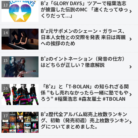
B'z「GLORY DAYS」ツアーで稲葉浩志
が披露した伝説のMC 「速くたってゆっ
くりだって...」
B'z元サポメンのシェーン・ガラース、
日本人女性との交際を発表 来日は両親
への挨拶のため
B'zのイントネーション（発音の仕方）
はどちらが正しい？徹底解説
「B'z」と「T-BOLAN」の知られざる関
係 ”もし売れなかったら一緒に塾でもや
ろう” #稲葉浩志 #森友嵐士 #TBOLAN
B'z歴代全アルバム総売上枚数ランキン
グ、初動（発売初週）売上枚数ランキン
グについてまとめました。