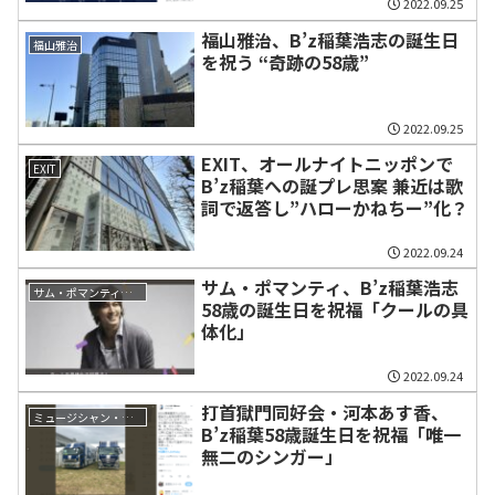
2022.09.25
福山雅治、B’z稲葉浩志の誕生日
福山雅治
を祝う “奇跡の58歳”
2022.09.25
EXIT、オールナイトニッポンで
EXIT
B’z稲葉への誕プレ思案 兼近は歌
詞で返答し”ハローかねちー”化？
2022.09.24
サム・ポマンティ、B’z稲葉浩志
サム・ポマンティ（Sam Pomanti）
58歳の誕生日を祝福「クールの具
体化」
2022.09.24
打首獄門同好会・河本あす香、
ミュージシャン・関係者
B’z稲葉58歳誕生日を祝福「唯一
無二のシンガー」