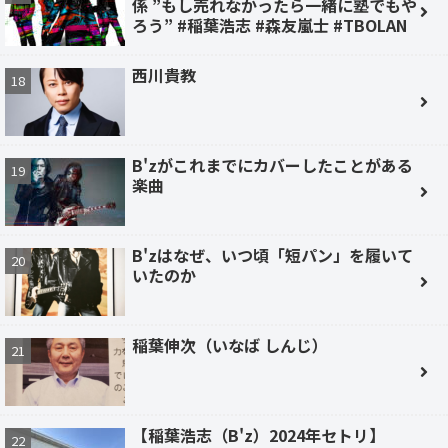
係 ”もし売れなかったら一緒に塾でもや
ろう” #稲葉浩志 #森友嵐士 #TBOLAN
西川貴教
B'zがこれまでにカバーしたことがある
楽曲
B'zはなぜ、いつ頃「短パン」を履いて
いたのか
稲葉伸次（いなば しんじ）
【稲葉浩志（B'z）2024年セトリ】