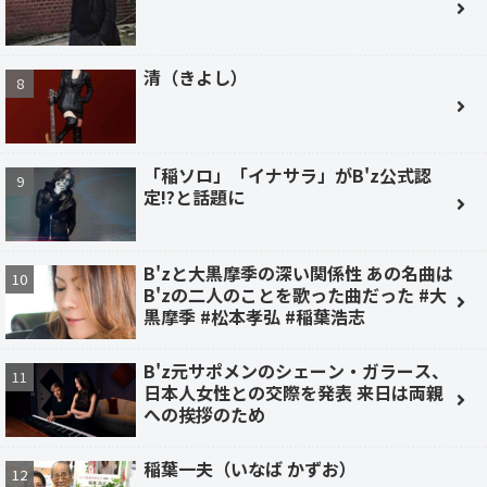
清（きよし）
「稲ソロ」「イナサラ」がB'z公式認
定!?と話題に
B'zと大黒摩季の深い関係性 あの名曲は
B'zの二人のことを歌った曲だった #大
黒摩季 #松本孝弘 #稲葉浩志
B'z元サポメンのシェーン・ガラース、
日本人女性との交際を発表 来日は両親
への挨拶のため
稲葉一夫（いなば かずお）