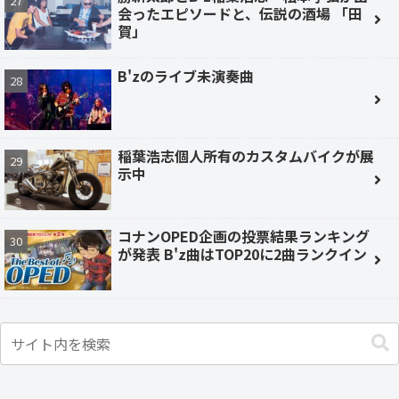
会ったエピソードと、伝説の酒場 「田
賀」
B'zのライブ未演奏曲
稲葉浩志個人所有のカスタムバイクが展
示中
コナンOPED企画の投票結果ランキング
が発表 B'z曲はTOP20に2曲ランクイン