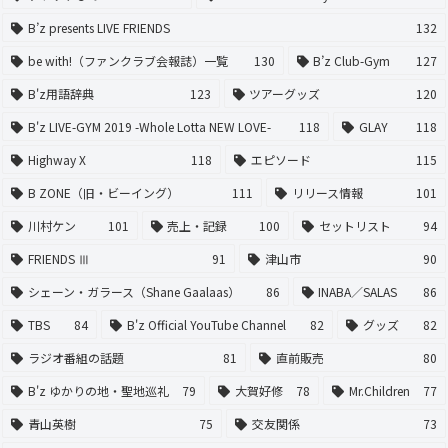
B’z presents LIVE FRIENDS
132
be with!（ファンクラブ会報誌）一覧
130
B’z Club-Gym
127
B'z用語辞典
123
ツアーグッズ
120
B'z LIVE-GYM 2019 -Whole Lotta NEW LOVE-
118
GLAY
118
Highway X
118
エピソード
115
B ZONE（旧・ビーイング）
111
リリース情報
101
川村ケン
101
売上・記録
100
セットリスト
94
FRIENDS Ⅲ
91
津山市
90
シェーン・ガラース（Shane Gaalaas）
86
INABA／SALAS
86
TBS
84
B'z Official YouTube Channel
82
グッズ
82
ラジオ番組の話題
81
直前販売
80
B'z ゆかりの地・聖地巡礼
79
大賀好修
78
Mr.Children
77
青山英樹
75
交友関係
73