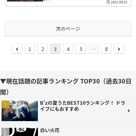
2022.09.22
次のページ
前
次
1
2
3
4
5
…
8
へ
へ
▼現在話題の記事ランキング TOP30（過去30日
間）
B'zの夏うたBEST10ランキング！ ドラ
イブにもおすすめ
白い火花