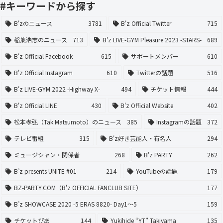
#キーワードから探す
B'zのニュース
3781
B'z Official Twitter
715
稲葉浩志のニュース
713
B'z LIVE-GYM Pleasure 2023 -STARS-
689
B'z Official Facebook
615
サポートメンバー
610
B'z Official Instagram
610
Twitterの話題
516
B'z LIVE-GYM 2022 -Highway X-
494
チケット情報
444
B'z Official LINE
430
B'z Official Website
402
松本孝弘（Tak Matsumoto）のニュース
385
Instagramの話題
372
テレビ番組
315
B'z好き芸能人・有名人
294
ミュージシャン・関係者
268
B'z PARTY
262
B’z presents UNITE #01
214
YouTubeの話題
179
BZ-PARTY.COM（B'z OFFICIAL FANCLUB SITE）
177
B’z SHOWCASE 2020 -5 ERAS 8820- Day1〜5
159
チケットぴあ
144
Yukihide “YT” Takiyama
135