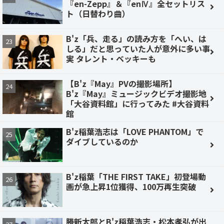
『en-Zepp』＆『enⅣ』全セットリス
ト（日替わり曲）
B'z「兵、走る」の読み方を「へい、は
しる」だと思っていた人が意外に多い事
実 タレント・ベッキーも
【B'z『May』PVの撮影場所】
B'z『May』ミュージックビデオ撮影地
「大谷資料館」に行ってみた #大谷資料
館
B'z稲葉浩志は「LOVE PHANTOM」で
ダイブしているのか
B'z稲葉「THE FIRST TAKE」初登場動
画が急上昇1位獲得、100万再生突破
勝新太郎とB'z稲葉浩志・松本孝弘が出