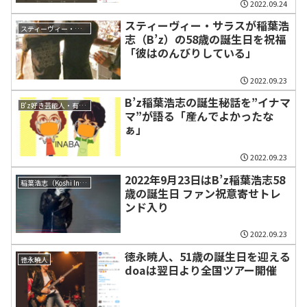
2022.09.24
スティーヴィー・サラスが稲葉浩
スティーヴィー・サラス（Stevie Salas）
志（B’z）の58歳の誕生日を祝福
「彼はのんびりしている」
2022.09.23
B’z稲葉浩志の誕生秘話を”イナマ
B'z好き芸能人・有名人・ミュージシャン
マ”が語る「産んでよかったな
ぁ」
2022.09.23
2022年9月23日はB’z稲葉浩志58
稲葉浩志（Koshi Inaba）
歳の誕生日 ファン祝意寄せトレ
ンド入り
2022.09.23
徳永暁人、51歳の誕生日を迎える
徳永暁人
doaは翌日より全国ツアー開催