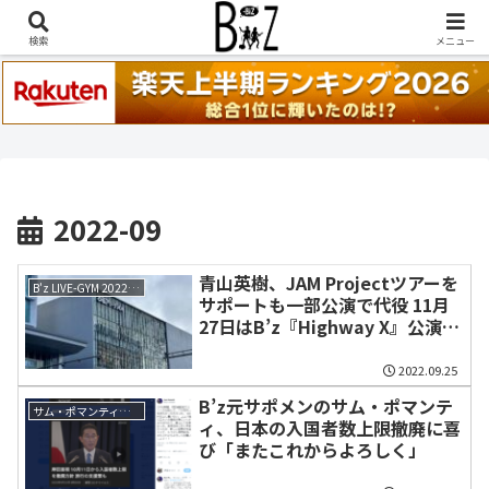
稲葉浩志『en-Zepp』『enⅣ』セトリ一覧はこちら
検索
メニュー
2022-09
青山英樹、JAM Projectツアーを
B'z LIVE-GYM 2022 -Highway X-
サポートも一部公演で代役 11月
27日はB’z『Highway X』公演出
演
2022.09.25
B’z元サポメンのサム・ポマンテ
サム・ポマンティ（Sam Pomanti）
ィ、日本の入国者数上限撤廃に喜
び「またこれからよろしく」