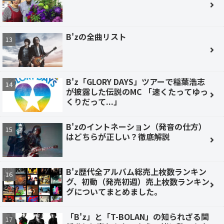
B'zの全曲リスト
B'z「GLORY DAYS」ツアーで稲葉浩志
が披露した伝説のMC 「速くたってゆっ
くりだって...」
B'zのイントネーション（発音の仕方）
はどちらが正しい？徹底解説
B'z歴代全アルバム総売上枚数ランキン
グ、初動（発売初週）売上枚数ランキン
グについてまとめました。
「B'z」と「T-BOLAN」の知られざる関