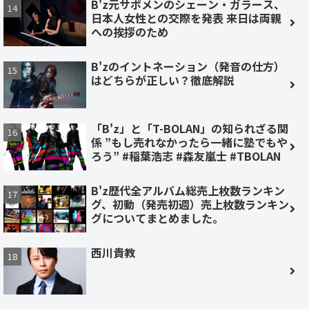
B'z元サポメンのシェーン・ガラース、
日本人女性との交際を発表 来日は両親
への挨拶のため
B'zのイントネーション（発音の仕方）
はどちらが正しい？徹底解説
「B'z」と「T-BOLAN」の知られざる関
係 ”もし売れなかったら一緒に塾でもや
ろう” #稲葉浩志 #森友嵐士 #TBOLAN
B'z歴代全アルバム総売上枚数ランキン
グ、初動（発売初週）売上枚数ランキン
グについてまとめました。
西川貴教