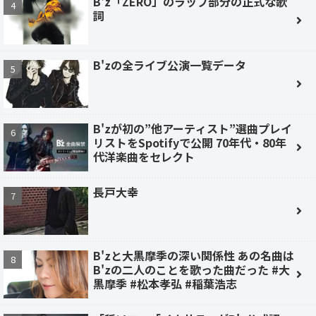
B'z「ZERO」のラップ部分の正式な歌
詞
B'zの全ライブ公演一覧データ
B'zが初の”他アーティスト”選曲プレイ
リストをSpotifyで公開 70年代・80年
代洋楽曲をセレクト
長戸大幸
B'zと大黒摩季の深い関係性 あの名曲は
B'zの二人のことを歌った曲だった #大
黒摩季 #松本孝弘 #稲葉浩志