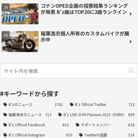
コナンOPED企画の投票結果ランキング
が発表 B'z曲はTOP20に2曲ランクイン
稲葉浩志個人所有のカスタムバイクが展
示中
#キーワードから探す
B'zのニュース
3781
B'z Official Twitter
715
稲葉浩志のニュース
713
B'z LIVE-GYM Pleasure 2023 -STARS-
689
B'z Official Facebook
615
サポートメンバー
610
B'z Official Instagram
610
Twitterの話題
516