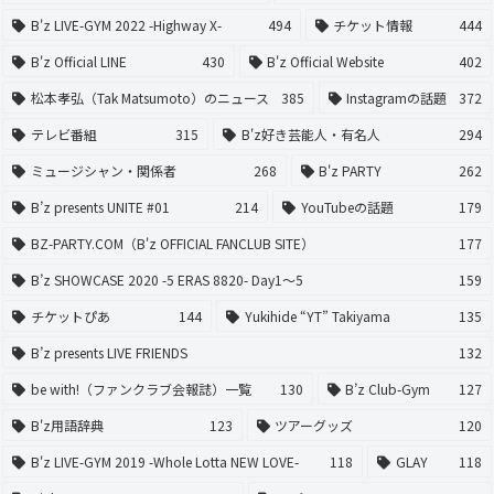
B'z LIVE-GYM 2022 -Highway X-
494
チケット情報
444
B'z Official LINE
430
B'z Official Website
402
松本孝弘（Tak Matsumoto）のニュース
385
Instagramの話題
372
テレビ番組
315
B'z好き芸能人・有名人
294
ミュージシャン・関係者
268
B'z PARTY
262
B’z presents UNITE #01
214
YouTubeの話題
179
BZ-PARTY.COM（B'z OFFICIAL FANCLUB SITE）
177
B’z SHOWCASE 2020 -5 ERAS 8820- Day1〜5
159
チケットぴあ
144
Yukihide “YT” Takiyama
135
B’z presents LIVE FRIENDS
132
be with!（ファンクラブ会報誌）一覧
130
B’z Club-Gym
127
B'z用語辞典
123
ツアーグッズ
120
B'z LIVE-GYM 2019 -Whole Lotta NEW LOVE-
118
GLAY
118