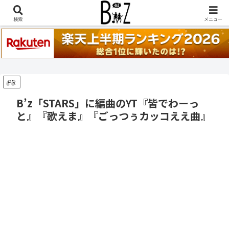
稲葉浩志『en-Zepp』『enⅣ』セトリ一覧はこちら
検索
メニュー
PR
B’z「STARS」に編曲のYT『皆でわーっ
と』『歌えま』『ごっつぅカッコええ曲』