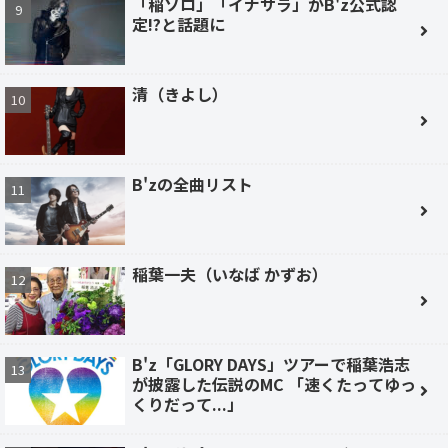
「稲ソロ」「イナサラ」がB'z公式認
定!?と話題に
清（きよし）
B'zの全曲リスト
稲葉一夫（いなば かずお）
B'z「GLORY DAYS」ツアーで稲葉浩志
が披露した伝説のMC 「速くたってゆっ
くりだって...」