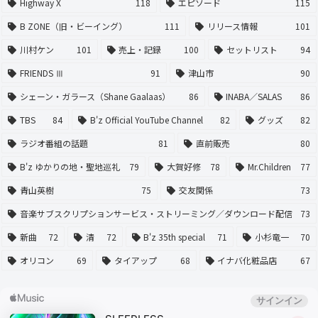
Highway X
118
エピソード
115
B ZONE（旧・ビーイング）
111
リリース情報
101
川村ケン
101
売上・記録
100
セットリスト
94
FRIENDS Ⅲ
91
津山市
90
シェーン・ガラース（Shane Gaalaas）
86
INABA／SALAS
86
TBS
84
B'z Official YouTube Channel
82
グッズ
82
ラジオ番組の話題
81
直前販売
80
B'z ゆかりの地・聖地巡礼
79
大賀好修
78
Mr.Children
77
青山英樹
75
交友関係
73
音楽サブスクリプションサービス・ストリーミング／ダウンロード配信
73
新曲
72
清
72
B'z 35th special
71
小杉竜一
70
オリコン
69
タイアップ
68
イナバ化粧品店
67