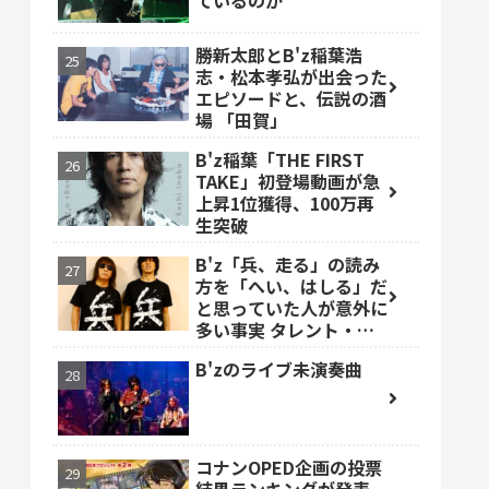
ているのか
勝新太郎とB'z稲葉浩
志・松本孝弘が出会った
エピソードと、伝説の酒
場 「田賀」
B'z稲葉「THE FIRST
TAKE」初登場動画が急
上昇1位獲得、100万再
生突破
B'z「兵、走る」の読み
方を「へい、はしる」だ
と思っていた人が意外に
多い事実 タレント・ベ
ッキーも
B'zのライブ未演奏曲
コナンOPED企画の投票