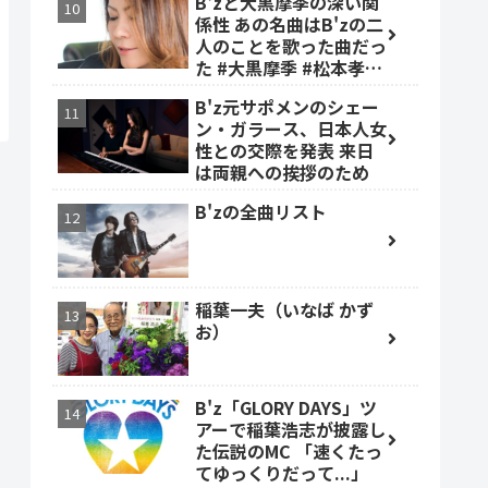
B'zと大黒摩季の深い関
係性 あの名曲はB'zの二
人のことを歌った曲だっ
た #大黒摩季 #松本孝弘
#稲葉浩志
B'z元サポメンのシェー
ン・ガラース、日本人女
性との交際を発表 来日
は両親への挨拶のため
B'zの全曲リスト
稲葉一夫（いなば かず
お）
B'z「GLORY DAYS」ツ
アーで稲葉浩志が披露し
た伝説のMC 「速くたっ
てゆっくりだって...」