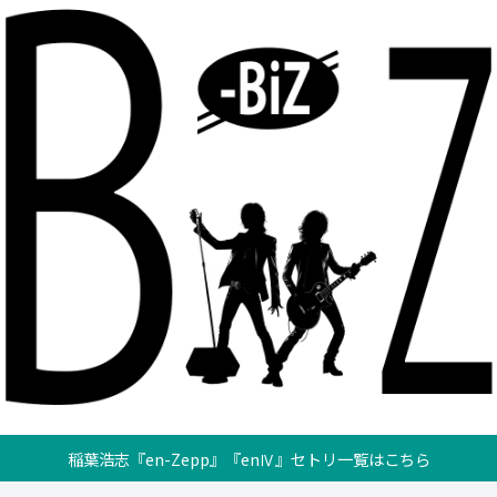
稲葉浩志『en-Zepp』『enⅣ』セトリ一覧はこちら