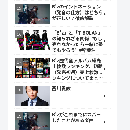
B'zのイントネーション
（発音の仕方）はどちら
が正しい？徹底解説
「B'z」と「T-BOLAN」
の知られざる関係 ”もし
売れなかったら一緒に塾
でもやろう” #稲葉浩志
#森友嵐士 #TBOLAN
B'z歴代全アルバム総売
上枚数ランキング、初動
（発売初週）売上枚数ラ
ンキングについてまとめ
ました。
西川貴教
B'zがこれまでにカバー
したことがある楽曲