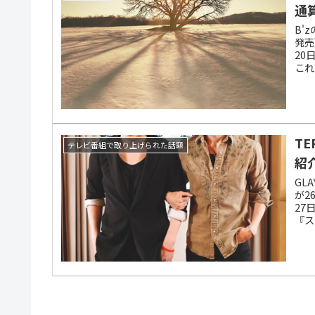
通
B'
発売
20
これ
記録
T
テレビ番組で取り上げられた話題
紹
GL
が2
27
『ス
り上