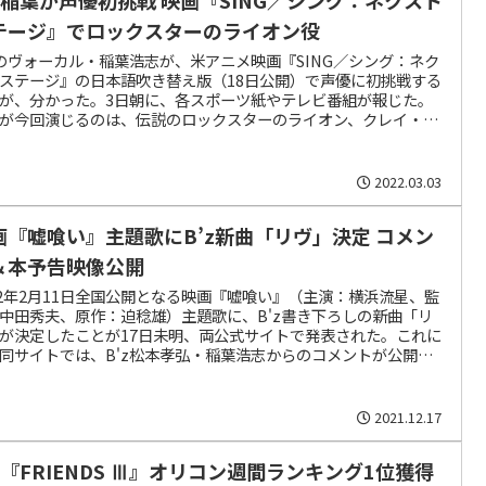
テージ』でロックスターのライオン役
zのヴォーカル・稲葉浩志が、米アニメ映画『SING／シング：ネク
ステージ』の日本語吹き替え版（18日公開）で声優に初挑戦する
が、分かった。3日朝に、各スポーツ紙やテレビ番組が報じた。
が今回演じるのは、伝説のロックスターのライオン、クレイ・キ
ウェイ役。
2022.03.03
画『嘘喰い』主題歌にB’z新曲「リヴ」決定 コメン
＆本予告映像公開
22年2月11日全国公開となる映画『嘘喰い』（主演：横浜流星、監
中田秀夫、原作：迫稔雄）主題歌に、B'z書き下ろしの新曲「リ
が決定したことが17日未明、両公式サイトで発表された。これに
同サイトでは、B'z松本孝弘・稲葉浩志からのコメントが公開さ
いる。
2021.12.17
’z『FRIENDS Ⅲ』オリコン週間ランキング1位獲得