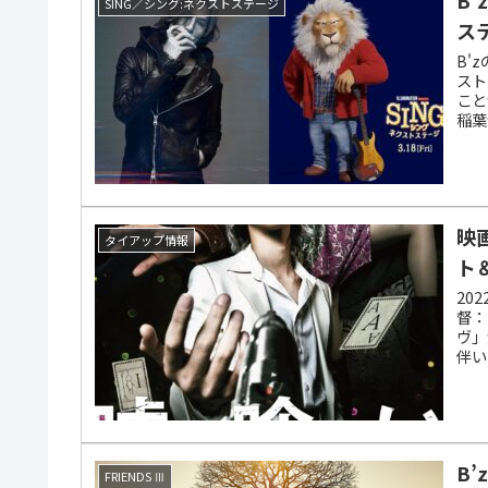
SING／シング:ネクストステージ
ス
B'
スト
こと
稲葉
ャロ
映
タイアップ情報
ト
20
督：
ヴ」
伴い
れて
B
FRIENDS Ⅲ