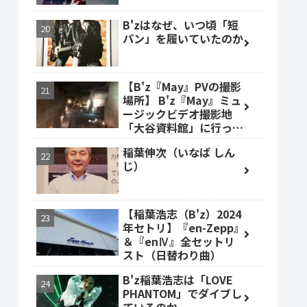
B'zはなぜ、いつ頃「短
パン」を履いていたのか
【B'z『May』PVの撮影
場所】 B'z『May』ミュ
ージックビデオ撮影地
「大谷資料館」に行って
みた #大谷資料館
稲葉伸次（いなば しん
じ）
【稲葉浩志（B'z）2024
年セトリ】『en-Zepp』
＆『enⅣ』全セットリ
スト（日替わり曲）
B'z稲葉浩志は「LOVE
PHANTOM」でダイブし