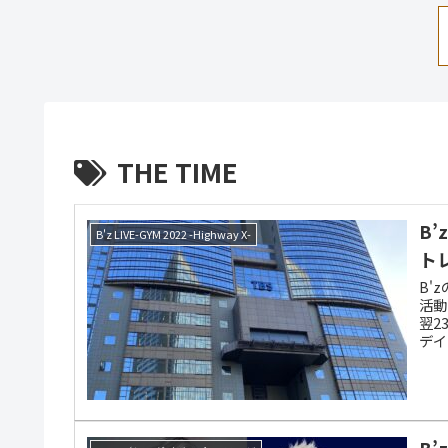
THE TIME
B’
B'z LIVE-GYM 2022 -Highway X-
ト
B'
活動
翌2
デイ
され
B