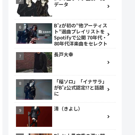
データ
B'zが初の”他アーティス
ト”選曲プレイリストを
Spotifyで公開 70年代・
80年代洋楽曲をセレクト
長戸大幸
「稲ソロ」「イナサラ」
がB'z公式認定!?と話題
に
清（きよし）