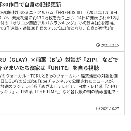
算30作目で自身の記録更新
zの通算6枚目のミニ・アルバム『FRIENDS Ⅲ』（2021年12月8日
）が、発売初週に約13.2万枚を売り上げ、14日に発表された12月
日付の「オリコン週間アルバムランキング」で初登場1位を獲得。
で3作連続・通算30作目のアルバム1位となり、自身が歴代1位の
を持つ「アルバム通算1位獲得作品数」を更新した。
2021.12.15
ERU（GLAY）×稲葉（B’z）対談が『ZIP!』などで
介 かまいたち濱家は『UNITE』を自ら視聴
AYのヴォーカル・TERUとB'zのヴォーカル・稲葉浩志の対談動画
6日にGLAYの公式YouTubeチャンネルで公開されたニュースが、
日放送のフジテレビ系『めざましテレビ』、日本テレビ系『ZIP!』
ッキリ』、TBS系『THE TIME,』など各民放の朝の情報番組で取
げられた。
2021.10.27