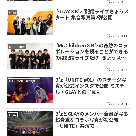
2021.10.26
”GLAY×B’z”配信ライブきょうス
GLAY
タート 集合写真第2弾公開
2021.10.11
”Mr.Children×B’zの奇跡のコラ
Mr.Children
ボレーションを観ることができる
のは配信ライブだけ”きょうスタ
ートで集合写真第2弾公開
2021.10.04
B’z『UNITE #01』のステージ写
B'z Official Instagram
真が公式インスタで公開 ミスチ
ル・GLAYとの写真も
2021.10.01
B’zとGLAYのメンバー全員が写る
GLAY
超貴重なコラボ写真が初公開
『UNITE』共演で