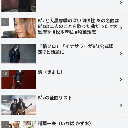
B'zと大黒摩季の深い関係性 あの名曲は
B'zの二人のことを歌った曲だった #大
黒摩季 #松本孝弘 #稲葉浩志
「稲ソロ」「イナサラ」がB'z公式認
定!?と話題に
清（きよし）
B'zの全曲リスト
稲葉一夫（いなば かずお）