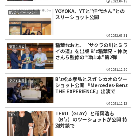
2022.04.18
YOYOKA、YTと”佳代さん”との
B'zのサポートメンバー
スリーショット公開
2022.03.31
稲葉なおと、『サクラの川とミラ
稲葉なおと
イの道』を出版 B’z稲葉兄・伸次
さんら監修の“津山本”第2弾
2021.12.20
B’z松本孝弘とスガ シカオのツー
ラジオ出演
ショット公開 『Mercedes-Benz
THE EXPERIENCE』出演で
2021.12.13
TERU（GLAY）と稲葉浩志
TERU
（B’z）のツーショットが公開 特
別対談で