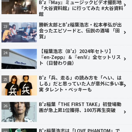
B'z『May』ミュージックビデオ撮影地
「大谷資料館」に行ってみた #大谷資料
館
勝新太郎とB'z稲葉浩志・松本孝弘が出
会ったエピソードと、伝説の酒場 「田
賀」
【稲葉浩志（B'z）2024年セトリ】
『en-Zepp』＆『enⅣ』全セットリス
ト（日替わり曲）
B'z「兵、走る」の読み方を「へい、は
しる」だと思っていた人が意外に多い事
実 タレント・ベッキーも
B'z稲葉「THE FIRST TAKE」初登場動
画が急上昇1位獲得、100万再生突破
B'z稲葉浩志は「LOVE PHANTOM」で