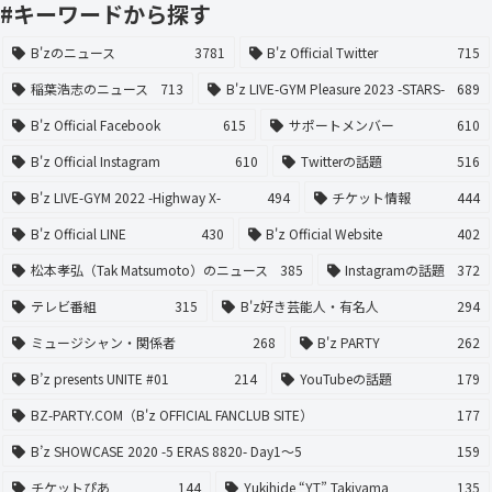
#キーワードから探す
B'zのニュース
3781
B'z Official Twitter
715
稲葉浩志のニュース
713
B'z LIVE-GYM Pleasure 2023 -STARS-
689
B'z Official Facebook
615
サポートメンバー
610
B'z Official Instagram
610
Twitterの話題
516
B'z LIVE-GYM 2022 -Highway X-
494
チケット情報
444
B'z Official LINE
430
B'z Official Website
402
松本孝弘（Tak Matsumoto）のニュース
385
Instagramの話題
372
テレビ番組
315
B'z好き芸能人・有名人
294
ミュージシャン・関係者
268
B'z PARTY
262
B’z presents UNITE #01
214
YouTubeの話題
179
BZ-PARTY.COM（B'z OFFICIAL FANCLUB SITE）
177
B’z SHOWCASE 2020 -5 ERAS 8820- Day1〜5
159
チケットぴあ
144
Yukihide “YT” Takiyama
135