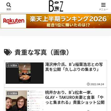
稲葉浩志『en-Zepp』『enⅣ』セトリ一覧はこちら
検索
メニュー
貴重な写真（画像）
滝沢伸介氏、B’z稲葉浩志との写
交友関係
真を公開「久しぶりの集まり」
2022.04.24
桃井かおり、B’z松本一家、
交友関係
GLAY・TAKURO夫妻と食事 「や
っと集まれる」貴重ショット公開