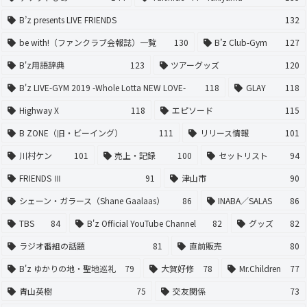
B’z presents LIVE FRIENDS
132
be with!（ファンクラブ会報誌）一覧
130
B’z Club-Gym
127
B'z用語辞典
123
ツアーグッズ
120
B'z LIVE-GYM 2019 -Whole Lotta NEW LOVE-
118
GLAY
118
Highway X
118
エピソード
115
B ZONE（旧・ビーイング）
111
リリース情報
101
川村ケン
101
売上・記録
100
セットリスト
94
FRIENDS Ⅲ
91
津山市
90
シェーン・ガラース（Shane Gaalaas）
86
INABA／SALAS
86
TBS
84
B'z Official YouTube Channel
82
グッズ
82
ラジオ番組の話題
81
直前販売
80
B'z ゆかりの地・聖地巡礼
79
大賀好修
78
Mr.Children
77
青山英樹
75
交友関係
73