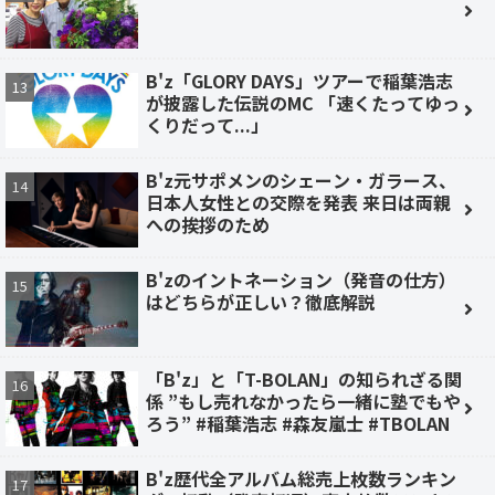
B'z「GLORY DAYS」ツアーで稲葉浩志
が披露した伝説のMC 「速くたってゆっ
くりだって...」
B'z元サポメンのシェーン・ガラース、
日本人女性との交際を発表 来日は両親
への挨拶のため
B'zのイントネーション（発音の仕方）
はどちらが正しい？徹底解説
「B'z」と「T-BOLAN」の知られざる関
係 ”もし売れなかったら一緒に塾でもや
ろう” #稲葉浩志 #森友嵐士 #TBOLAN
B'z歴代全アルバム総売上枚数ランキン