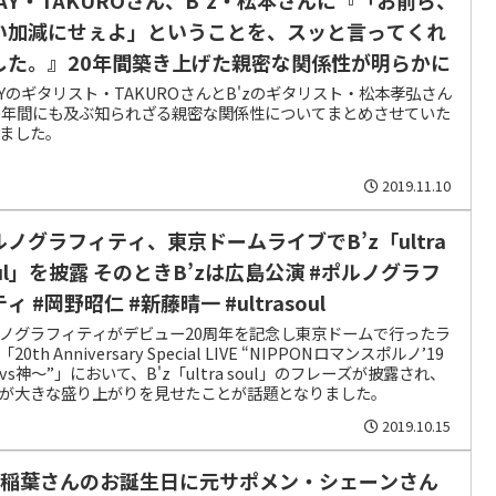
い加減にせぇよ」ということを、スッと言ってくれ
した。』20年間築き上げた親密な関係性が明らかに
AYのギタリスト・TAKUROさんとB'zのギタリスト・松本孝弘さん
0年間にも及ぶ知られざる親密な関係性についてまとめさせていた
ました。
2019.11.10
ルノグラフィティ、東京ドームライブでB’z「ultra
oul」を披露 そのときB’zは広島公演 #ポルノグラフ
ィ #岡野昭仁 #新藤晴一 #ultrasoul
ノグラフィティがデビュー20周年を記念し東京ドームで行ったラ
20th Anniversary Special LIVE “NIPPONロマンスポルノ’19
vs神〜”」において、B'z「ultra soul」のフレーズが披露され、
が大きな盛り上がりを見せたことが話題となりました。
2019.10.15
’z稲葉さんのお誕生日に元サポメン・シェーンさん