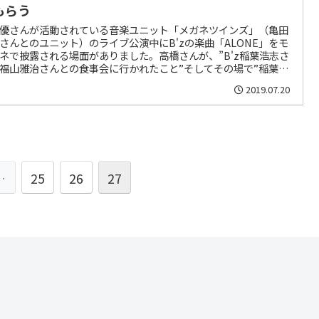
もらう
優さんが活動されている音楽ユニット「メガネツインズ」（亀田
さんとのユニット）のライブ公演中にB'zの楽曲「ALONE」をモ
ネで披露される場面がありました。高橋さんが、”B'z稲葉浩志さ
福山雅治さんとの食事会に行かれたこと”そしてその場で”稲葉さ
モノマネを披露し、稲葉さんご本人からお墨付きをもらったこ
2019.07.20
をMCでお話されたのです。
…
25
26
27