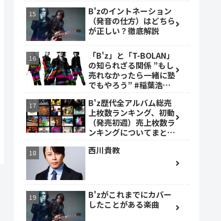
B'zのイントネーション
（発音の仕方）はどちら
が正しい？徹底解説
「B'z」と「T-BOLAN」
の知られざる関係 ”もし
売れなかったら一緒に塾
でもやろう” #稲葉浩志
#森友嵐士 #TBOLAN
B'z歴代全アルバム総売
上枚数ランキング、初動
（発売初週）売上枚数ラ
ンキングについてまとめ
ました。
西川貴教
B'zがこれまでにカバー
したことがある楽曲