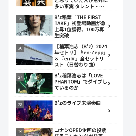
と思っていた人が意外に
多い事実 タレント・ベ
ッキーも
B'z稲葉「THE FIRST
TAKE」初登場動画が急
上昇1位獲得、100万再
生突破
【稲葉浩志（B'z）2024
年セトリ】『en-Zepp』
＆『enⅣ』全セットリ
スト（日替わり曲）
B'z稲葉浩志は「LOVE
PHANTOM」でダイブし
ているのか
B'zのライブ未演奏曲
コナンOPED企画の投票