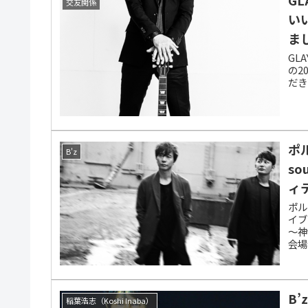
交友関係
い
ま
GL
の2
だき
ポ
B'z
s
ィテ
ポル
イブ「
〜神
会場
B
稲葉浩志（Koshi Inaba）