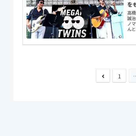
を
高橋
誠治
ノマ
んと
んの
と”
前
1
へ