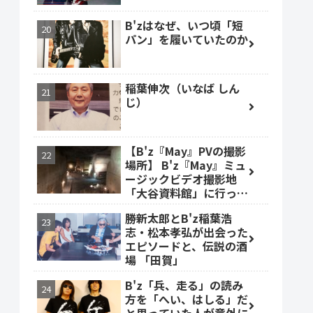
B'zはなぜ、いつ頃「短
パン」を履いていたのか
稲葉伸次（いなば しん
じ）
【B'z『May』PVの撮影
場所】 B'z『May』ミュ
ージックビデオ撮影地
「大谷資料館」に行って
みた #大谷資料館
勝新太郎とB'z稲葉浩
志・松本孝弘が出会った
エピソードと、伝説の酒
場 「田賀」
B'z「兵、走る」の読み
方を「へい、はしる」だ