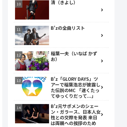
清（きよし）
B'zの全曲リスト
稲葉一夫（いなば かず
お）
B'z「GLORY DAYS」ツ
アーで稲葉浩志が披露し
た伝説のMC 「速くたっ
てゆっくりだって...」
B'z元サポメンのシェー
ン・ガラース、日本人女
性との交際を発表 来日
は両親への挨拶のため