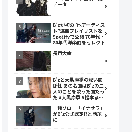
データ
B'zが初の”他アーティス
ト”選曲プレイリストを
Spotifyで公開 70年代・
80年代洋楽曲をセレクト
長戸大幸
B'zと大黒摩季の深い関
係性 あの名曲はB'zの二
人のことを歌った曲だっ
た #大黒摩季 #松本孝弘
#稲葉浩志
「稲ソロ」「イナサラ」
がB'z公式認定!?と話題
に