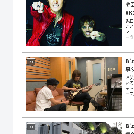
や
#K
先日
こと
マコ
ーヴ
ん、
田さ
B
B'z
事
お笑
いる
ット
ーズ
って
B
B'z
気