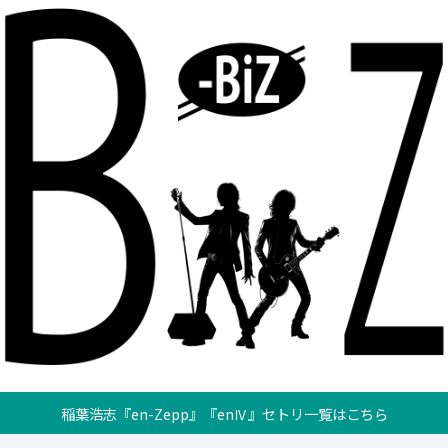
稲葉浩志『en-Zepp』『enⅣ』セトリ一覧はこちら