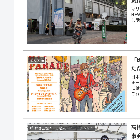
マリン
NE
し話
「
交友関係
た
日本
ォー
には
これ
高
B'z好き芸能人・有名人・ミュージシャン
事