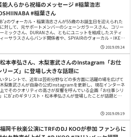
芸能人らから祝福のメッセージ #稲葉浩志
OSHIINABA #稲葉さん
B'zのヴォーカル・稲葉浩志さんが55歳のお誕生日を迎えられた
に対して、元サポートメンバーのシェーンガラースさん、コリー
ーミックさん、DURANさん、ともにユニットを結成したスティ
ィーサラスさんらバンド関係者や、SPYAIRのヴォーカル・IKEさ
漫画家の香純裕子さん、歌手の荻野目洋子さん、芸人のハロー植
2019.09.24
んらがコメントされています。
’z松本孝弘さん、木梨憲武さんのInstagram「お仕
シリーズ」に登場し大きな話題に
いタレントで、近年は芸術分野などの多方面に活躍の場を広げて
木梨憲武さんが自身の公式Instagramを更新し、現在インターネ
上でそのクオリティの高さが反響を呼んでいる企画「お仕事シリ
」にB'zのギタリスト・松本孝弘さんが登場したことが話題とな
います。
2019.09.19
’z福岡千秋楽公演にTRFのDJ KOOが参加 ファンらに
付かれ歓声が上がる #DJKOO #マリンメッセ福岡