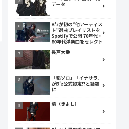
データ
B'zが初の”他アーティス
ト”選曲プレイリストを
Spotifyで公開 70年代・
80年代洋楽曲をセレクト
長戸大幸
「稲ソロ」「イナサラ」
がB'z公式認定!?と話題
に
清（きよし）