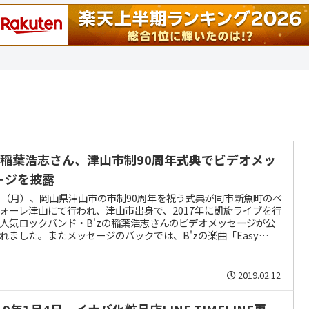
’z稲葉浩志さん、津山市制90周年式典でビデオメッ
ージを披露
11（月）、岡山県津山市の市制90周年を祝う式典が同市新魚町のベ
ォーレ津山にて行われ、津山市出身で、2017年に凱旋ライブを行
人気ロックバンド・B'zの稲葉浩志さんのビデオメッセージが公
れました。またメッセージのバックでは、B'zの楽曲「Easy
me,Easy Go!」がピアノ演奏されました。
2019.02.12
19年1月4日、イナバ化粧品店LINE TIMELINE更