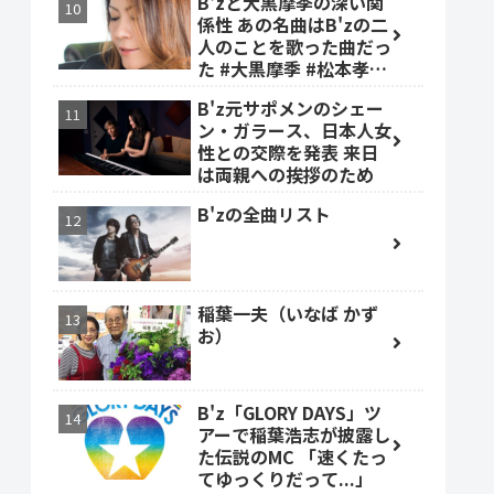
B'zと大黒摩季の深い関
係性 あの名曲はB'zの二
人のことを歌った曲だっ
た #大黒摩季 #松本孝弘
#稲葉浩志
B'z元サポメンのシェー
ン・ガラース、日本人女
性との交際を発表 来日
は両親への挨拶のため
B'zの全曲リスト
稲葉一夫（いなば かず
お）
B'z「GLORY DAYS」ツ
アーで稲葉浩志が披露し
た伝説のMC 「速くたっ
てゆっくりだって...」