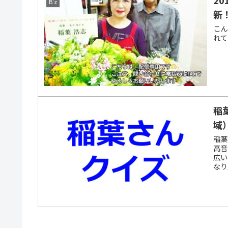
B'z
新
こん
れて
稲
域
稲葉
高音
広い
なり
くら
いで