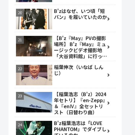
B'zはなぜ、いつ頃「短
パン」を履いていたのか
【B'z『May』PVの撮影
場所】 B'z『May』ミュ
ージックビデオ撮影地
「大谷資料館」に行って
みた #大谷資料館
稲葉伸次（いなば しん
じ）
【稲葉浩志（B'z）2024
年セトリ】『en-Zepp』
＆『enⅣ』全セットリ
スト（日替わり曲）
B'z稲葉浩志は「LOVE
PHANTOM」でダイブし