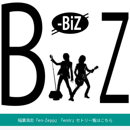
稲葉浩志『en-Zepp』『enⅣ』セトリ一覧はこちら