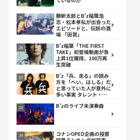
ているのか
勝新太郎とB'z稲葉浩
志・松本孝弘が出会った
エピソードと、伝説の酒
場 「田賀」
B'z稲葉「THE FIRST
TAKE」初登場動画が急
上昇1位獲得、100万再
生突破
B'z「兵、走る」の読み
方を「へい、はしる」だ
と思っていた人が意外に
多い事実 タレント・ベ
ッキーも
B'zのライブ未演奏曲
コナンOPED企画の投票