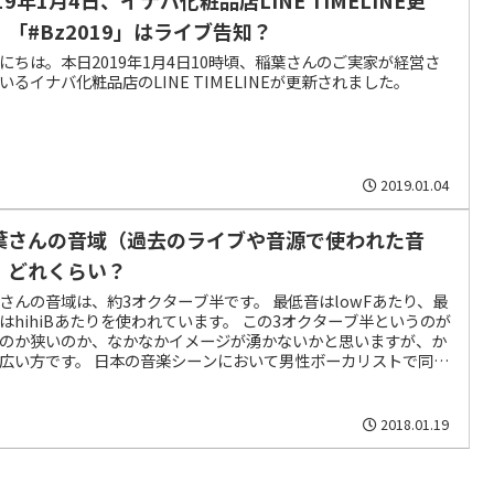
！「#Bz2019」はライブ告知？
にちは。本日2019年1月4日10時頃、稲葉さんのご実家が経営さ
いるイナバ化粧品店のLINE TIMELINEが更新されました。
2019.01.04
葉さんの音域（過去のライブや音源で使われた音
）どれくらい？
さんの音域は、約3オクターブ半です。 最低音はlowFあたり、最
はhihiBあたりを使われています。 この3オクターブ半というのが
のか狭いのか、なかなかイメージが湧かないかと思いますが、か
広い方です。 日本の音楽シーンにおいて男性ボーカリストで同じ
いの音域を誇るのは、L'Arc～en～Cielのhydeさんくらいではな
しょうか？
2018.01.19