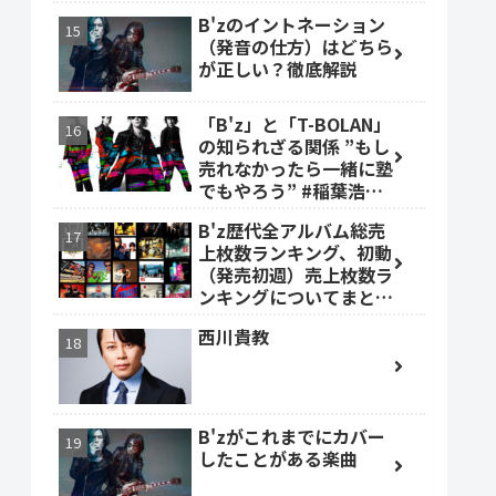
B'zのイントネーション
（発音の仕方）はどちら
が正しい？徹底解説
「B'z」と「T-BOLAN」
の知られざる関係 ”もし
売れなかったら一緒に塾
でもやろう” #稲葉浩志
#森友嵐士 #TBOLAN
B'z歴代全アルバム総売
上枚数ランキング、初動
（発売初週）売上枚数ラ
ンキングについてまとめ
ました。
西川貴教
B'zがこれまでにカバー
したことがある楽曲