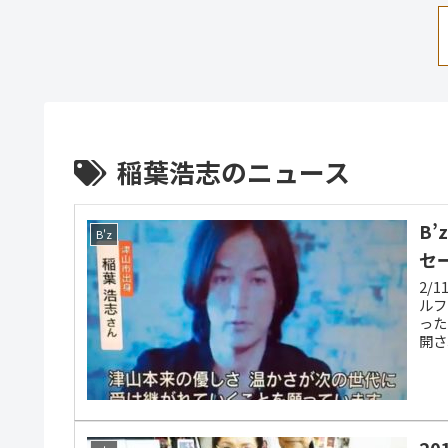
稲葉浩志のニュース
B
B'z
セ
2/
ルフ
った
開さ
Co
20