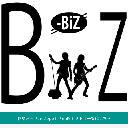
稲葉浩志『en-Zepp』『enⅣ』セトリ一覧はこちら