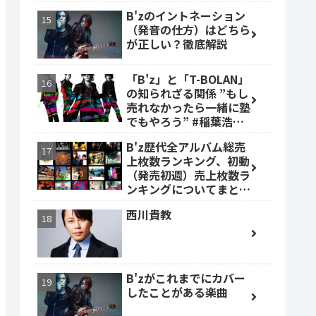
B'zのイントネーション
（発音の仕方）はどちら
が正しい？徹底解説
「B'z」と「T-BOLAN」
の知られざる関係 ”もし
売れなかったら一緒に塾
でもやろう” #稲葉浩志
#森友嵐士 #TBOLAN
B'z歴代全アルバム総売
上枚数ランキング、初動
（発売初週）売上枚数ラ
ンキングについてまとめ
ました。
西川貴教
B'zがこれまでにカバー
したことがある楽曲