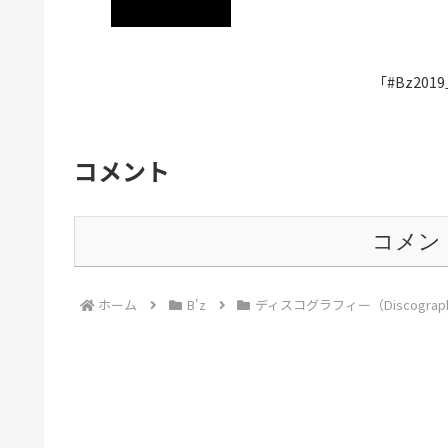
「#Bz20
コメント
コメン
ホーム
B'z
ディスコグラフィー（Discograp