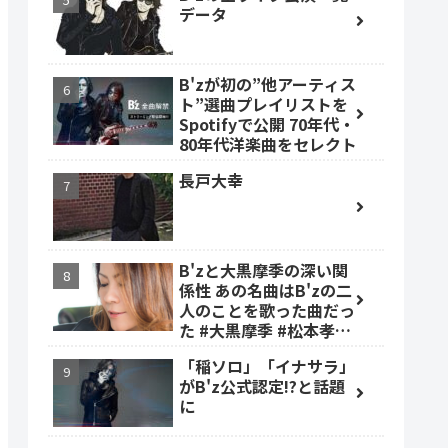
データ
B'zが初の”他アーティス
ト”選曲プレイリストを
Spotifyで公開 70年代・
80年代洋楽曲をセレクト
長戸大幸
B'zと大黒摩季の深い関
係性 あの名曲はB'zの二
人のことを歌った曲だっ
た #大黒摩季 #松本孝弘
#稲葉浩志
「稲ソロ」「イナサラ」
がB'z公式認定!?と話題
に