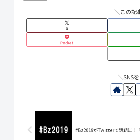
＼この記
X
Pocket
＼SNS
#Bz2019がTwitterで話題に！