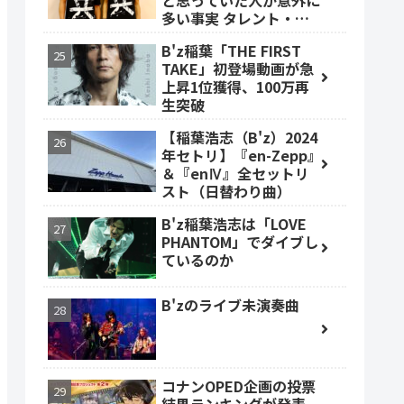
と思っていた人が意外に
多い事実 タレント・ベ
ッキーも
B'z稲葉「THE FIRST
TAKE」初登場動画が急
上昇1位獲得、100万再
生突破
【稲葉浩志（B'z）2024
年セトリ】『en-Zepp』
＆『enⅣ』全セットリ
スト（日替わり曲）
B'z稲葉浩志は「LOVE
PHANTOM」でダイブし
ているのか
B'zのライブ未演奏曲
コナンOPED企画の投票