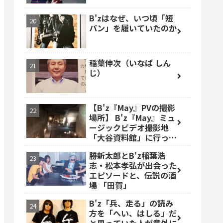
B'zはなぜ、いつ頃「短
パン」を履いていたのか
稲葉伸次（いなば しん
じ）
【B'z『May』PVの撮影
場所】 B'z『May』ミュ
ージックビデオ撮影地
「大谷資料館」に行って
みた #大谷資料館
勝新太郎とB'z稲葉浩
志・松本孝弘が出会った
エピソードと、伝説の酒
場 「田賀」
B'z「兵、走る」の読み
方を「へい、はしる」だ