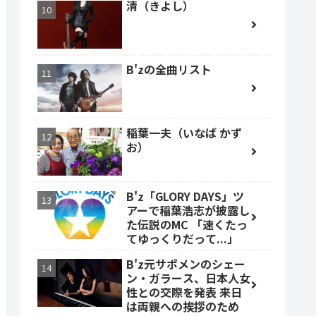
清（きよし）
B'zの全曲リスト
稲葉一夫（いなば かず
お）
B'z「GLORY DAYS」ツ
アーで稲葉浩志が披露し
た伝説のMC 「速くたっ
てゆっくりだって...」
B'z元サポメンのシェー
ン・ガラース、日本人女
性との交際を発表 来日
は両親への挨拶のため