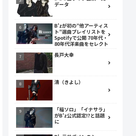
データ
B'zが初の”他アーティス
ト”選曲プレイリストを
Spotifyで公開 70年代・
80年代洋楽曲をセレクト
長戸大幸
清（きよし）
「稲ソロ」「イナサラ」
がB'z公式認定!?と話題
に