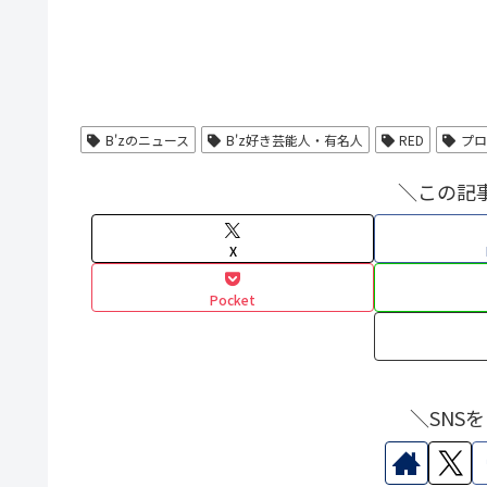
B'zのニュース
B'z好き芸能人・有名人
RED
プ
＼この記
X
Pocket
＼SNS