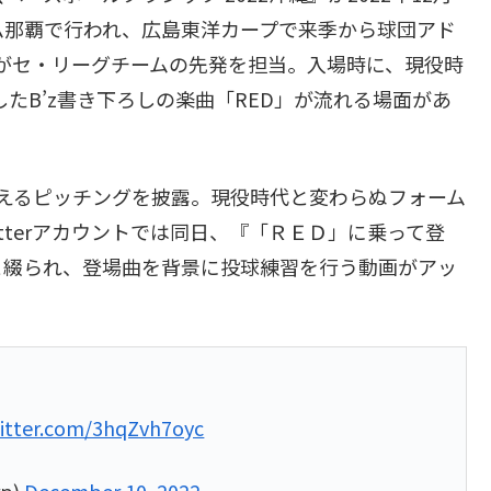
ム那覇で行われ、広島東洋カープで来季から球団アド
がセ・リーグチームの先発を担当。入場時に、現役時
したB’z書き下ろしの楽曲「RED」が流れる場面があ
えるピッチングを披露。現役時代と変わらぬフォーム
tterアカウントでは同日、『「ＲＥＤ」に乗って登
と綴られ、登場曲を背景に投球練習を行う動画がアッ
witter.com/3hqZvh7oyc
p)
December 10, 2022