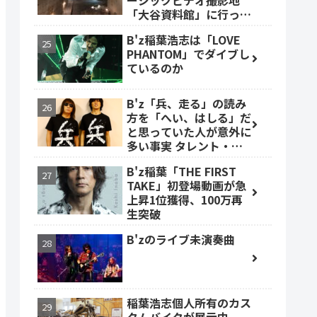
ージックビデオ撮影地
「大谷資料館」に行って
みた #大谷資料館
B'z稲葉浩志は「LOVE
PHANTOM」でダイブし
ているのか
B'z「兵、走る」の読み
方を「へい、はしる」だ
と思っていた人が意外に
多い事実 タレント・ベ
ッキーも
B'z稲葉「THE FIRST
TAKE」初登場動画が急
上昇1位獲得、100万再
生突破
B'zのライブ未演奏曲
稲葉浩志個人所有のカス