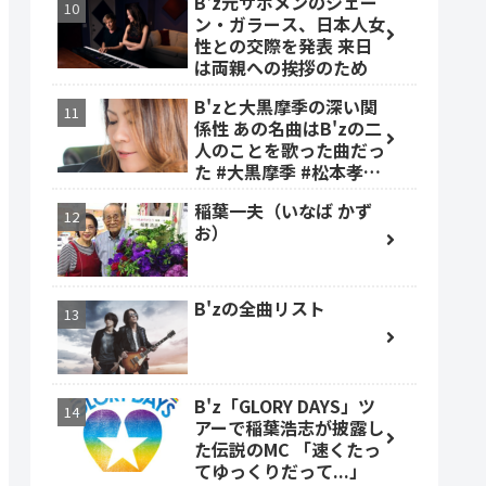
B'z元サポメンのシェー
ン・ガラース、日本人女
性との交際を発表 来日
は両親への挨拶のため
B'zと大黒摩季の深い関
係性 あの名曲はB'zの二
人のことを歌った曲だっ
た #大黒摩季 #松本孝弘
#稲葉浩志
稲葉一夫（いなば かず
お）
B'zの全曲リスト
B'z「GLORY DAYS」ツ
アーで稲葉浩志が披露し
た伝説のMC 「速くたっ
てゆっくりだって...」