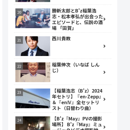
勝新太郎とB'z稲葉浩
志・松本孝弘が出会った
エピソードと、伝説の酒
場 「田賀」
西川貴教
稲葉伸次（いなば しん
じ）
【稲葉浩志（B'z）2024
年セトリ】『en-Zepp』
＆『enⅣ』全セットリ
スト（日替わり曲）
【B'z『May』PVの撮影
場所】 B'z『May』ミュ