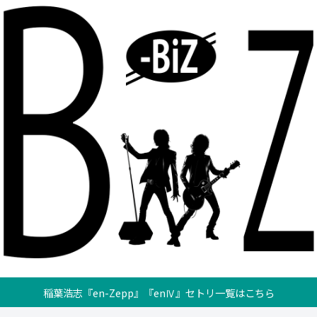
稲葉浩志『en-Zepp』『enⅣ』セトリ一覧はこちら