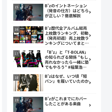
B'zのイントネーション
（発音の仕方）はどちら
が正しい？徹底解説
B'z歴代全アルバム総売
上枚数ランキング、初動
（発売初週）売上枚数ラ
ンキングについてまとめ
ました。
「B'z」と「T-BOLAN」
の知られざる関係 ”もし
売れなかったら一緒に塾
でもやろう” #稲葉浩志
#森友嵐士 #TBOLAN
B'zはなぜ、いつ頃「短
パン」を履いていたのか
B'zがこれまでにカバー
したことがある楽曲