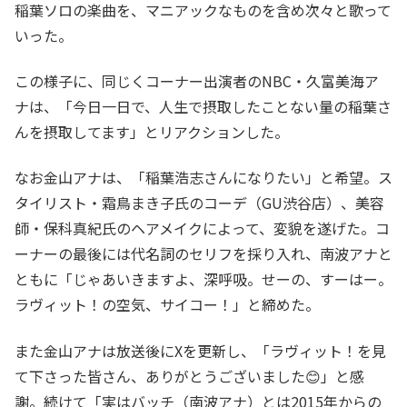
稲葉ソロの楽曲を、マニアックなものを含め次々と歌って
いった。
この様子に、同じくコーナー出演者のNBC・久富美海ア
ナは、「今日一日で、人生で摂取したことない量の稲葉さ
んを摂取してます」とリアクションした。
なお金山アナは、「稲葉浩志さんになりたい」と希望。ス
タイリスト・霜鳥まき子氏のコーデ（GU渋谷店）、美容
師・保科真紀氏のヘアメイクによって、変貌を遂げた。コ
ーナーの最後には代名詞のセリフを採り入れ、南波アナと
ともに「じゃあいきますよ、深呼吸。せーの、すーはー。
ラヴィット！の空気、サイコー！」と締めた。
また金山アナは放送後にXを更新し、「ラヴィット！を見
て下さった皆さん、ありがとうございました😊」と感
謝。続けて「実はバッチ（南波アナ）とは2015年からの