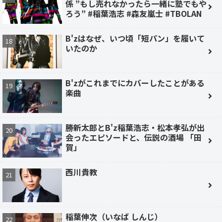
係 ”もし売れなかったら一緒に塾でもや
ろう” #稲葉浩志 #森友嵐士 #TBOLAN
B'zはなぜ、いつ頃「短パン」を履いて
いたのか
B'zがこれまでにカバーしたことがある
楽曲
勝新太郎とB'z稲葉浩志・松本孝弘が出
会ったエピソードと、伝説の酒場 「田
賀」
西川貴教
稲葉伸次（いなば しんじ）