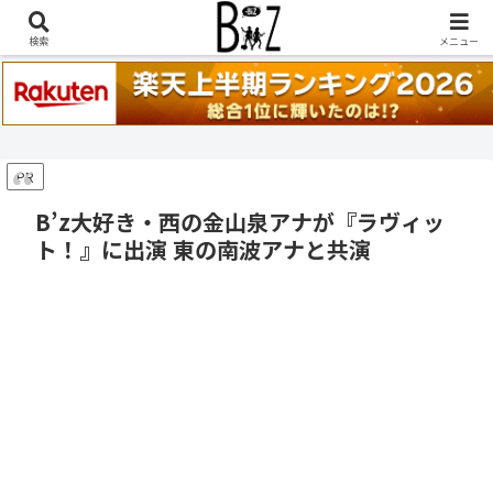
稲葉浩志『en-Zepp』『enⅣ』セトリ一覧はこちら
検索
メニュー
PR
B’z大好き・西の金山泉アナが『ラヴィッ
ト！』に出演 東の南波アナと共演