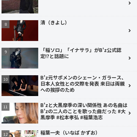
清（きよし）
「稲ソロ」「イナサラ」がB'z公式認
定!?と話題に
B'z元サポメンのシェーン・ガラース、
日本人女性との交際を発表 来日は両親
への挨拶のため
B'zと大黒摩季の深い関係性 あの名曲は
B'zの二人のことを歌った曲だった #大
黒摩季 #松本孝弘 #稲葉浩志
稲葉一夫（いなば かずお）