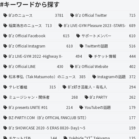
#キーワードから探す
B'zのニュース
3781
B'z Official Twitter
715
稲葉浩志のニュース
713
B'z LIVE-GYM Pleasure 2023 -STARS-
689
B'z Official Facebook
615
サポートメンバー
610
B'z Official Instagram
610
Twitterの話題
516
B'z LIVE-GYM 2022 -Highway X-
494
チケット情報
444
B'z Official LINE
430
B'z Official Website
402
松本孝弘（Tak Matsumoto）のニュース
385
Instagramの話題
372
テレビ番組
315
B'z好き芸能人・有名人
294
ミュージシャン・関係者
268
B'z PARTY
262
B’z presents UNITE #01
214
YouTubeの話題
179
BZ-PARTY.COM（B'z OFFICIAL FANCLUB SITE）
177
B’z SHOWCASE 2020 -5 ERAS 8820- Day1〜5
159
チケットぴあ
144
Yukihide “YT” Takiyama
135