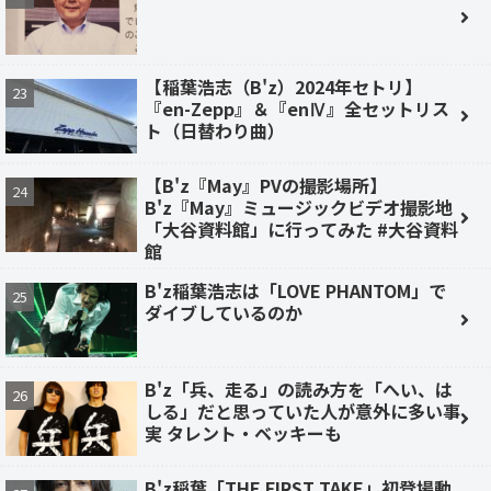
【稲葉浩志（B'z）2024年セトリ】
『en-Zepp』＆『enⅣ』全セットリス
ト（日替わり曲）
【B'z『May』PVの撮影場所】
B'z『May』ミュージックビデオ撮影地
「大谷資料館」に行ってみた #大谷資料
館
B'z稲葉浩志は「LOVE PHANTOM」で
ダイブしているのか
B'z「兵、走る」の読み方を「へい、は
しる」だと思っていた人が意外に多い事
実 タレント・ベッキーも
B'z稲葉「THE FIRST TAKE」初登場動