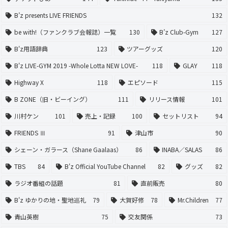
B’z presents LIVE FRIENDS
132
be with!（ファンクラブ会報誌）一覧
130
B’z Club-Gym
127
B'z用語辞典
123
ツアーグッズ
120
B'z LIVE-GYM 2019 -Whole Lotta NEW LOVE-
118
GLAY
118
Highway X
118
エピソード
115
B ZONE（旧・ビーイング）
111
リリース情報
101
川村ケン
101
売上・記録
100
セットリスト
94
FRIENDS Ⅲ
91
津山市
90
シェーン・ガラース（Shane Gaalaas）
86
INABA／SALAS
86
TBS
84
B'z Official YouTube Channel
82
グッズ
82
ラジオ番組の話題
81
直前販売
80
B'z ゆかりの地・聖地巡礼
79
大賀好修
78
Mr.Children
77
青山英樹
75
交友関係
73