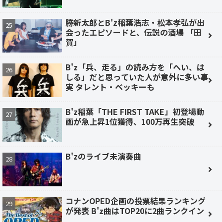
勝新太郎とB'z稲葉浩志・松本孝弘が出
会ったエピソードと、伝説の酒場 「田
賀」
B'z「兵、走る」の読み方を「へい、は
しる」だと思っていた人が意外に多い事
実 タレント・ベッキーも
B'z稲葉「THE FIRST TAKE」初登場動
画が急上昇1位獲得、100万再生突破
B'zのライブ未演奏曲
コナンOPED企画の投票結果ランキング
が発表 B'z曲はTOP20に2曲ランクイン