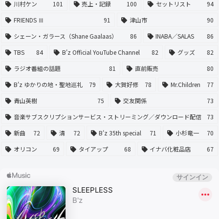
川村ケン
101
売上・記録
100
セットリスト
94
FRIENDS Ⅲ
91
津山市
90
シェーン・ガラース（Shane Gaalaas）
86
INABA／SALAS
86
TBS
84
B'z Official YouTube Channel
82
グッズ
82
ラジオ番組の話題
81
直前販売
80
B'z ゆかりの地・聖地巡礼
79
大賀好修
78
Mr.Children
77
青山英樹
75
交友関係
73
音楽サブスクリプションサービス・ストリーミング／ダウンロード配信
73
新曲
72
清
72
B'z 35th special
71
小杉竜一
70
オリコン
69
タイアップ
68
イナバ化粧品店
67