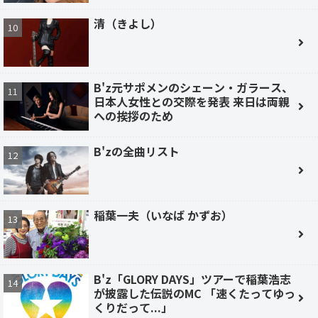
清（きよし）
B'z元サポメンのシェーン・ガラース、
日本人女性との交際を発表 来日は両親
への挨拶のため
B'zの全曲リスト
稲葉一夫（いなば かずお）
B'z「GLORY DAYS」ツアーで稲葉浩志
が披露した伝説のMC 「速くたってゆっ
くりだって...」