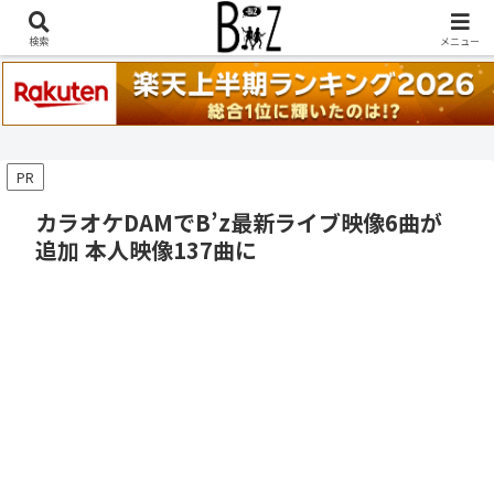
稲葉浩志『en-Zepp』『enⅣ』セトリ一覧はこちら
検索
メニュー
PR
カラオケDAMでB’z最新ライブ映像6曲が
追加 本人映像137曲に