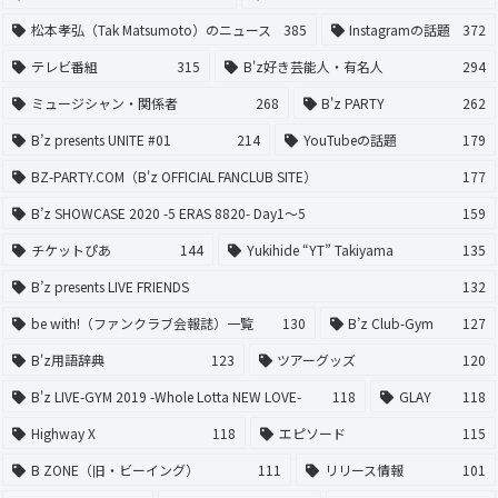
松本孝弘（Tak Matsumoto）のニュース
385
Instagramの話題
372
テレビ番組
315
B'z好き芸能人・有名人
294
ミュージシャン・関係者
268
B'z PARTY
262
B’z presents UNITE #01
214
YouTubeの話題
179
BZ-PARTY.COM（B'z OFFICIAL FANCLUB SITE）
177
B’z SHOWCASE 2020 -5 ERAS 8820- Day1〜5
159
チケットぴあ
144
Yukihide “YT” Takiyama
135
B’z presents LIVE FRIENDS
132
be with!（ファンクラブ会報誌）一覧
130
B’z Club-Gym
127
B'z用語辞典
123
ツアーグッズ
120
B'z LIVE-GYM 2019 -Whole Lotta NEW LOVE-
118
GLAY
118
Highway X
118
エピソード
115
B ZONE（旧・ビーイング）
111
リリース情報
101