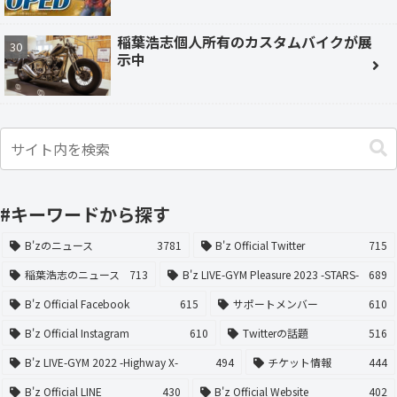
稲葉浩志個人所有のカスタムバイクが展
示中
#キーワードから探す
B'zのニュース
3781
B'z Official Twitter
715
稲葉浩志のニュース
713
B'z LIVE-GYM Pleasure 2023 -STARS-
689
B'z Official Facebook
615
サポートメンバー
610
B'z Official Instagram
610
Twitterの話題
516
B'z LIVE-GYM 2022 -Highway X-
494
チケット情報
444
B'z Official LINE
430
B'z Official Website
402