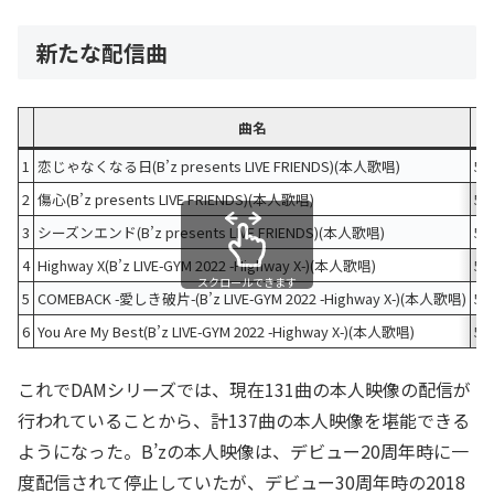
新たな配信曲
曲名
リ
1
恋じゃなくなる日(B’z presents LIVE FRIENDS)(本人歌唱)
59
2
傷心(B’z presents LIVE FRIENDS)(本人歌唱)
59
3
シーズンエンド(B’z presents LIVE FRIENDS)(本人歌唱)
59
4
Highway X(B’z LIVE-GYM 2022 -Highway X-)(本人歌唱)
59
スクロールできます
5
COMEBACK -愛しき破片-(B’z LIVE-GYM 2022 -Highway X-)(本人歌唱)
59
6
You Are My Best(B’z LIVE-GYM 2022 -Highway X-)(本人歌唱)
59
これでDAMシリーズでは、現在131曲の本人映像の配信が
行われていることから、計137曲の本人映像を堪能できる
ようになった。B’zの本人映像は、デビュー20周年時に一
度配信されて停止していたが、デビュー30周年時の2018