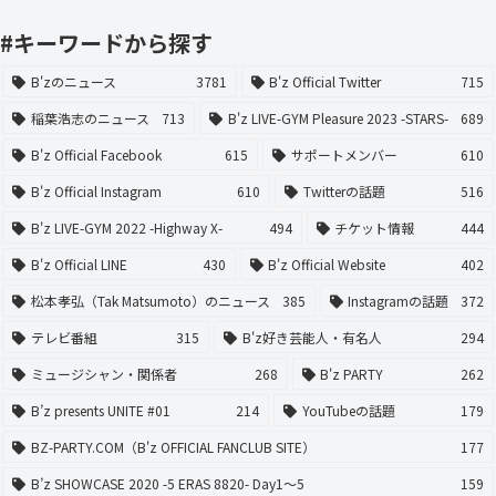
#キーワードから探す
B'zのニュース
3781
B'z Official Twitter
715
稲葉浩志のニュース
713
B'z LIVE-GYM Pleasure 2023 -STARS-
689
B'z Official Facebook
615
サポートメンバー
610
B'z Official Instagram
610
Twitterの話題
516
B'z LIVE-GYM 2022 -Highway X-
494
チケット情報
444
B'z Official LINE
430
B'z Official Website
402
松本孝弘（Tak Matsumoto）のニュース
385
Instagramの話題
372
テレビ番組
315
B'z好き芸能人・有名人
294
ミュージシャン・関係者
268
B'z PARTY
262
B’z presents UNITE #01
214
YouTubeの話題
179
BZ-PARTY.COM（B'z OFFICIAL FANCLUB SITE）
177
B’z SHOWCASE 2020 -5 ERAS 8820- Day1〜5
159