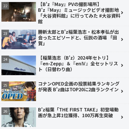
【B'z『May』PVの撮影場所】
B'z『May』ミュージックビデオ撮影地
「大谷資料館」に行ってみた #大谷資料
館
勝新太郎とB'z稲葉浩志・松本孝弘が出
会ったエピソードと、伝説の酒場 「田
賀」
【稲葉浩志（B'z）2024年セトリ】
『en-Zepp』＆『enⅣ』全セットリス
ト（日替わり曲）
コナンOPED企画の投票結果ランキング
が発表 B'z曲はTOP20に2曲ランクイン
B'z稲葉「THE FIRST TAKE」初登場動
画が急上昇1位獲得、100万再生突破