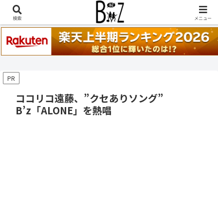
稲葉浩志『en-Zepp』『enⅣ』セトリ一覧はこちら
検索
メニュー
PR
ココリコ遠藤、”クセありソング”
B’z「ALONE」を熱唱