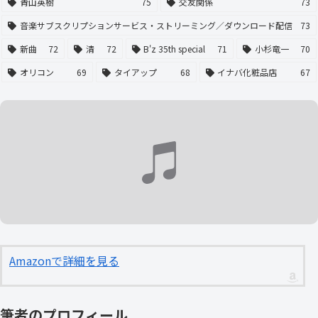
青山英樹
75
交友関係
73
音楽サブスクリプションサービス・ストリーミング／ダウンロード配信
73
新曲
72
清
72
B'z 35th special
71
小杉竜一
70
オリコン
69
タイアップ
68
イナバ化粧品店
67
Amazonで詳細を見る
筆者のプロフィール