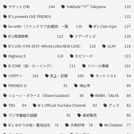
チケットぴあ
144
Yukihide “YT” Takiyama
135
B’z presents LIVE FRIENDS
132
be with!（ファンクラブ会報誌）一覧
130
B’z Club-Gym
127
B'z用語辞典
123
ツアーグッズ
120
B'z LIVE-GYM 2019 -Whole Lotta NEW LOVE-
118
GLAY
118
Highway X
118
エピソード
115
B ZONE（旧・ビーイング）
111
リリース情報
101
川村ケン
101
売上・記録
100
セットリスト
94
FRIENDS Ⅲ
91
津山市
90
シェーン・ガラース（Shane Gaalaas）
86
INABA／SALAS
86
TBS
84
B'z Official YouTube Channel
82
グッズ
82
ラジオ番組の話題
81
直前販売
80
B'z ゆかりの地・聖地巡礼
79
大賀好修
78
Mr.Children
77