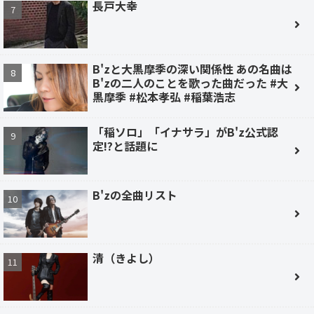
長戸大幸
B'zと大黒摩季の深い関係性 あの名曲は
B'zの二人のことを歌った曲だった #大
黒摩季 #松本孝弘 #稲葉浩志
「稲ソロ」「イナサラ」がB'z公式認
定!?と話題に
B'zの全曲リスト
清（きよし）