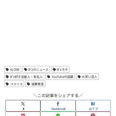
ALONE
B'zのニュース
B'zネタ
B'z好き芸能人・有名人
YouTubeの話題
お笑い芸人
ココリコ
遠藤章造
＼この記事をシェアする／
X
Facebook
はてブ