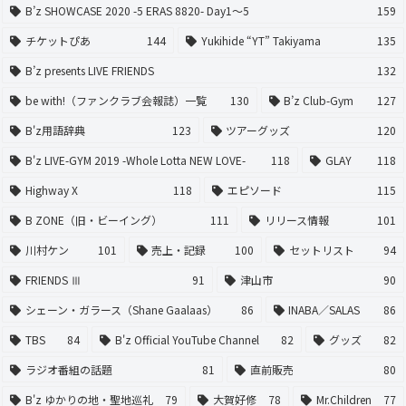
B’z SHOWCASE 2020 -5 ERAS 8820- Day1〜5
159
チケットぴあ
144
Yukihide “YT” Takiyama
135
B’z presents LIVE FRIENDS
132
be with!（ファンクラブ会報誌）一覧
130
B’z Club-Gym
127
B'z用語辞典
123
ツアーグッズ
120
B'z LIVE-GYM 2019 -Whole Lotta NEW LOVE-
118
GLAY
118
Highway X
118
エピソード
115
B ZONE（旧・ビーイング）
111
リリース情報
101
川村ケン
101
売上・記録
100
セットリスト
94
FRIENDS Ⅲ
91
津山市
90
シェーン・ガラース（Shane Gaalaas）
86
INABA／SALAS
86
TBS
84
B'z Official YouTube Channel
82
グッズ
82
ラジオ番組の話題
81
直前販売
80
B'z ゆかりの地・聖地巡礼
79
大賀好修
78
Mr.Children
77