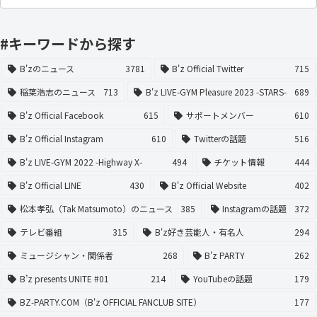
#キーワードから探す
B'zのニュース
3781
B'z Official Twitter
715
稲葉浩志のニュース
713
B'z LIVE-GYM Pleasure 2023 -STARS-
689
B'z Official Facebook
615
サポートメンバー
610
B'z Official Instagram
610
Twitterの話題
516
B'z LIVE-GYM 2022 -Highway X-
494
チケット情報
444
B'z Official LINE
430
B'z Official Website
402
松本孝弘（Tak Matsumoto）のニュース
385
Instagramの話題
372
テレビ番組
315
B'z好き芸能人・有名人
294
ミュージシャン・関係者
268
B'z PARTY
262
B’z presents UNITE #01
214
YouTubeの話題
179
BZ-PARTY.COM（B'z OFFICIAL FANCLUB SITE）
177