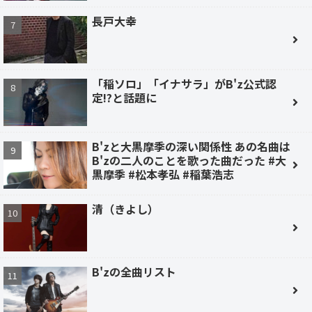
長戸大幸
「稲ソロ」「イナサラ」がB'z公式認
定!?と話題に
B'zと大黒摩季の深い関係性 あの名曲は
B'zの二人のことを歌った曲だった #大
黒摩季 #松本孝弘 #稲葉浩志
清（きよし）
B'zの全曲リスト