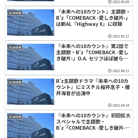
2022.06.09
『未来への10カウント』主題歌・
新曲情報
B’z「COMEBACK -愛しき破片-」
は新AL『Highway X』に収録
2022.05.12
『未来への10カウント』第2話で
新曲情報
主題歌・B’z「COMEBACK -愛し
き破片-」O.A. セリフほぼ被らず
音量大きく
2022.04.21
B’z主題歌ドラマ『未来への10カ
新曲情報
ウント』にミスチル桜井息子・櫻
井海音が出演中
2022.04.18
『未来への10カウント』初回拡大
新曲情報
スペシャルで主題歌・
B’z「COMEBACK -愛しき破片-」
オンエア