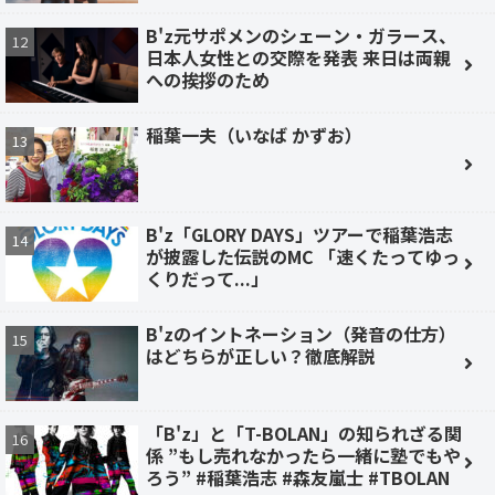
B'z元サポメンのシェーン・ガラース、
日本人女性との交際を発表 来日は両親
への挨拶のため
稲葉一夫（いなば かずお）
B'z「GLORY DAYS」ツアーで稲葉浩志
が披露した伝説のMC 「速くたってゆっ
くりだって...」
B'zのイントネーション（発音の仕方）
はどちらが正しい？徹底解説
「B'z」と「T-BOLAN」の知られざる関
係 ”もし売れなかったら一緒に塾でもや
ろう” #稲葉浩志 #森友嵐士 #TBOLAN