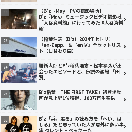
【B'z『May』PVの撮影場所】
B'z『May』ミュージックビデオ撮影地
「大谷資料館」に行ってみた #大谷資料
館
【稲葉浩志（B'z）2024年セトリ】
『en-Zepp』＆『enⅣ』全セットリス
ト（日替わり曲）
勝新太郎とB'z稲葉浩志・松本孝弘が出
会ったエピソードと、伝説の酒場 「田
賀」
B'z稲葉「THE FIRST TAKE」初登場動
画が急上昇1位獲得、100万再生突破
B'z「兵、走る」の読み方を「へい、は
しる」だと思っていた人が意外に多い事
実 タレント・ベッキーも