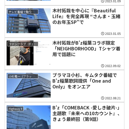
2023.01.09
木村拓哉を中心に『Beautiful
テレビ番組で取り上げられた話題
Life』を完全再現 “さんま・玉緒
のお年玉SP”で
2023.01.05
木村拓哉がB’z稲葉コラボ限定
ファンクラブ（B'z PARTY）
「NEIGHBORHOOD」Tシャツ着
用で話題に
2022.09.02
ブラマヨ小杉、キムタク番組で
小杉竜一（ブラックマヨネーズ）
B’z稲葉歌詞提供「One and
Only」をオンエア
2022.08.21
B’z「COMEBACK -愛しき破片-」
Highway X
主題歌『未来への10カウント』、
きょう最終回（第9話）