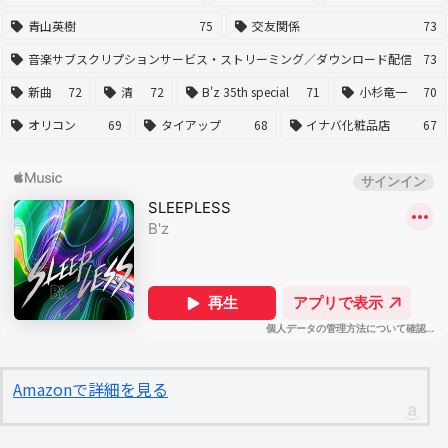
青山英樹
75
交友関係
73
音楽サブスクリプションサービス・ストリーミング／ダウンロード配信
73
新曲
72
清
72
B'z 35th special
71
小杉竜一
70
オリコン
69
タイアップ
68
イナバ化粧品店
67
Amazonで詳細を見る