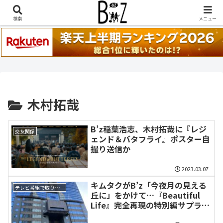
稲葉浩志『en-Zepp』『enⅣ』セトリ一覧はこちら
検索
メニュー
木村拓哉
B’z稲葉浩志、木村拓哉に『レジ
交友関係
ェンド＆バタフライ』ポスター自
撮り送信か
2023.03.07
キムタクがB’z「今夜月の見える
テレビ番組で取り上げられた話題
丘に」をかけて…『Beautiful
Life』完全再現の特別編サプライ
ズに感動の声