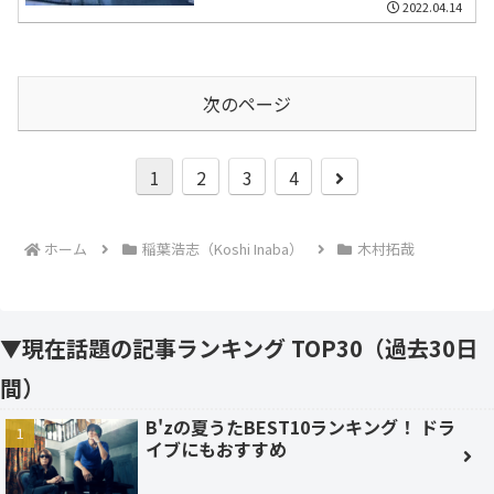
2022.04.14
次のページ
次
1
2
3
4
へ
ホーム
稲葉浩志（Koshi Inaba）
木村拓哉
▼現在話題の記事ランキング TOP30（過去30日
間）
B'zの夏うたBEST10ランキング！ ドラ
イブにもおすすめ