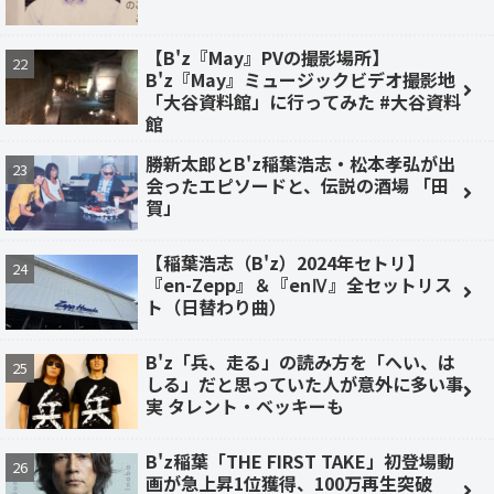
【B'z『May』PVの撮影場所】
B'z『May』ミュージックビデオ撮影地
「大谷資料館」に行ってみた #大谷資料
館
勝新太郎とB'z稲葉浩志・松本孝弘が出
会ったエピソードと、伝説の酒場 「田
賀」
【稲葉浩志（B'z）2024年セトリ】
『en-Zepp』＆『enⅣ』全セットリス
ト（日替わり曲）
B'z「兵、走る」の読み方を「へい、は
しる」だと思っていた人が意外に多い事
実 タレント・ベッキーも
B'z稲葉「THE FIRST TAKE」初登場動
画が急上昇1位獲得、100万再生突破