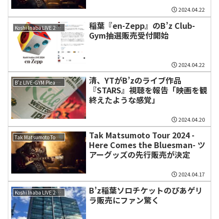
2024.04.22
稲葉『en-Zepp』のB’z Club-
Koshi Inaba LIVE 2024 〜enⅣ〜
Gym抽選販売受付開始
2024.04.22
清、YTがB’zのライブ作品
B'z LIVE-GYM Pleasure 2023 -STARS-
『STARS』視聴を報告「映画を観
終えたような感覚」
2024.04.20
Tak Matsumoto Tour 2024 -
Tak Matsumoto Tour 2024 -Here Comes the Bluesman-
Here Comes the Bluesman- ツ
アーグッズの先行販売が決定
2024.04.17
B’z稲葉ソロチケットのぴあゲリ
Koshi Inaba LIVE 2024 〜enⅣ〜
ラ販売にファン驚く