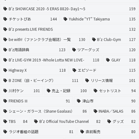
B’z SHOWCASE 2020 -5 ERAS 8820- Day1〜5
159
チケットぴあ
144
Yukihide “YT” Takiyama
135
B’z presents LIVE FRIENDS
132
be with!（ファンクラブ会報誌）一覧
130
B’z Club-Gym
127
B'z用語辞典
123
ツアーグッズ
120
B'z LIVE-GYM 2019 -Whole Lotta NEW LOVE-
118
GLAY
118
Highway X
118
エピソード
115
B ZONE（旧・ビーイング）
111
リリース情報
101
川村ケン
101
売上・記録
100
セットリスト
94
FRIENDS Ⅲ
91
津山市
90
シェーン・ガラース（Shane Gaalaas）
86
INABA／SALAS
86
TBS
84
B'z Official YouTube Channel
82
グッズ
82
ラジオ番組の話題
81
直前販売
80