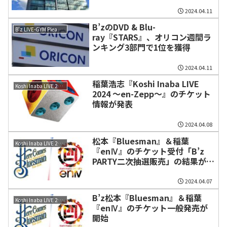
2024.04.11
B’zのDVD & Blu-
B'z LIVE-GYM Pleasure 2023 -STARS-
ray『STARS』、オリコン週間ラ
ンキング3部門で1位を獲得
2024.04.11
稲葉浩志『Koshi Inaba LIVE
Koshi Inaba LIVE 2024 ～en-Zepp～
2024 ～en-Zepp～』のチケット
情報が発表
2024.04.08
松本『Bluesman』＆稲葉
Koshi Inaba LIVE 2024 〜enⅣ〜
『enⅣ』のチケット受付「B’z
PARTY二次抽選販売」の結果が発
表
2024.04.07
B’z松本『Bluesman』＆稲葉
Koshi Inaba LIVE 2024 〜enⅣ〜
『enⅣ』のチケット一般発売が
開始