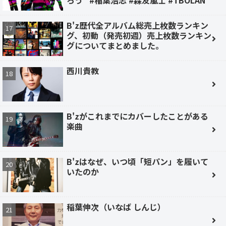
ろう” #稲葉浩志 #森友嵐士 #TBOLAN
B'z歴代全アルバム総売上枚数ランキン
グ、初動（発売初週）売上枚数ランキン
グについてまとめました。
西川貴教
B'zがこれまでにカバーしたことがある
楽曲
B'zはなぜ、いつ頃「短パン」を履いて
いたのか
稲葉伸次（いなば しんじ）