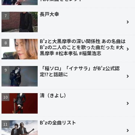
長戸大幸
B'zと大黒摩季の深い関係性 あの名曲は
B'zの二人のことを歌った曲だった #大
黒摩季 #松本孝弘 #稲葉浩志
「稲ソロ」「イナサラ」がB'z公式認
定!?と話題に
清（きよし）
B'zの全曲リスト