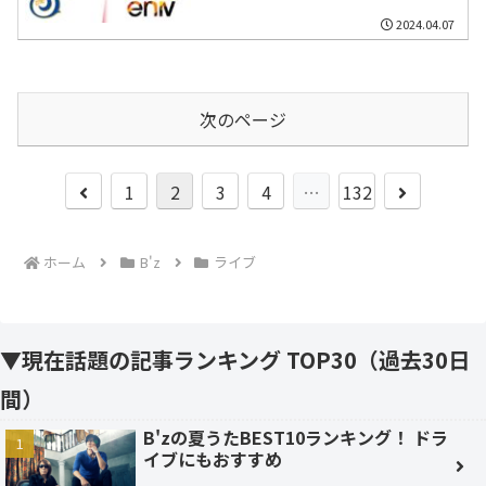
2024.04.07
次のページ
前
次
1
2
3
4
…
132
へ
へ
ホーム
B'z
ライブ
▼現在話題の記事ランキング TOP30（過去30日
間）
B'zの夏うたBEST10ランキング！ ドラ
イブにもおすすめ