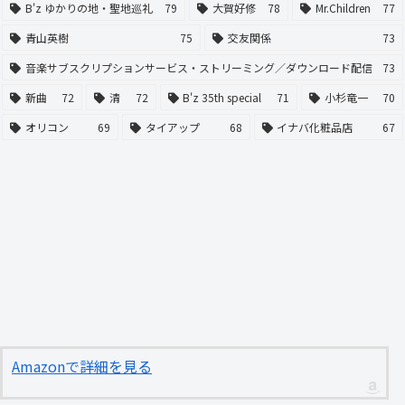
B'z ゆかりの地・聖地巡礼
79
大賀好修
78
Mr.Children
77
青山英樹
75
交友関係
73
音楽サブスクリプションサービス・ストリーミング／ダウンロード配信
73
新曲
72
清
72
B'z 35th special
71
小杉竜一
70
オリコン
69
タイアップ
68
イナバ化粧品店
67
Amazonで詳細を見る