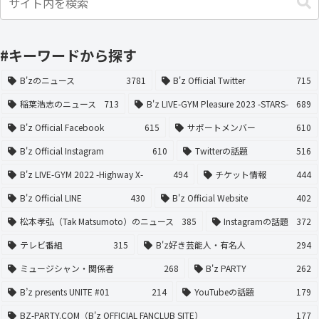
#キーワードから探す
B'zのニュース
3781
B'z Official Twitter
715
稲葉浩志のニュース
713
B'z LIVE-GYM Pleasure 2023 -STARS-
689
B'z Official Facebook
615
サポートメンバー
610
B'z Official Instagram
610
Twitterの話題
516
B'z LIVE-GYM 2022 -Highway X-
494
チケット情報
444
B'z Official LINE
430
B'z Official Website
402
松本孝弘（Tak Matsumoto）のニュース
385
Instagramの話題
372
テレビ番組
315
B'z好き芸能人・有名人
294
ミュージシャン・関係者
268
B'z PARTY
262
B’z presents UNITE #01
214
YouTubeの話題
179
BZ-PARTY.COM（B'z OFFICIAL FANCLUB SITE）
177