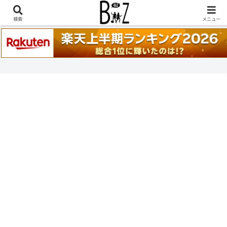
稲葉浩志『en-Zepp』『enⅣ』セトリ一覧はこちら
検索
メニュー