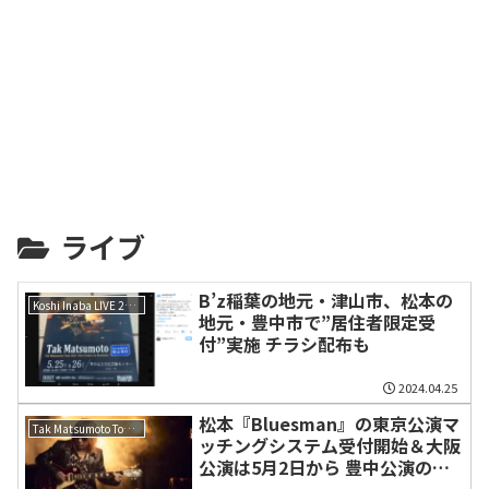
ライブ
B’z稲葉の地元・津山市、松本の
Koshi Inaba LIVE 2024 〜enⅣ〜
地元・豊中市で”居住者限定受
付”実施 チラシ配布も
2024.04.25
松本『Bluesman』の東京公演マ
Tak Matsumoto Tour 2024 -Here Comes the Bluesman-
ッチングシステム受付開始＆大阪
公演は5月2日から 豊中公演のみ
代理参加可