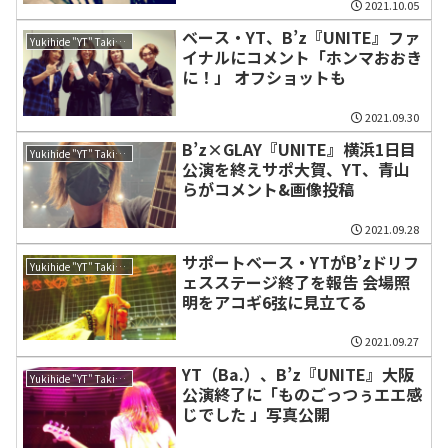
2021.10.05
ベース・YT、B’z『UNITE』ファ
Yukihide "YT" Takiyama
イナルにコメント「ホンマおおき
に！」 オフショットも
2021.09.30
B’z×GLAY『UNITE』横浜1日目
Yukihide "YT" Takiyama
公演を終えサポ大賀、YT、青山
らがコメント&画像投稿
2021.09.28
サポートベース・YTがB’zドリフ
Yukihide "YT" Takiyama
ェスステージ終了を報告 会場照
明をアコギ6弦に見立てる
2021.09.27
YT（Ba.）、B’z『UNITE』大阪
Yukihide "YT" Takiyama
公演終了に「ものごっつぅエエ感
じでした 」写真公開