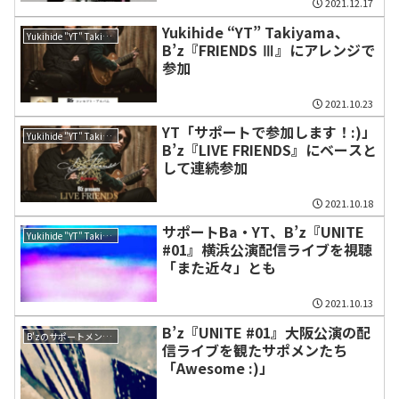
2021.12.17
Yukihide “YT” Takiyama、
Yukihide "YT" Takiyama
B’z『FRIENDS Ⅲ』にアレンジで
参加
2021.10.23
YT「サポートで参加します！:)」
Yukihide "YT" Takiyama
B’z『LIVE FRIENDS』にベースと
して連続参加
2021.10.18
サポートBa・YT、B’z『UNITE
Yukihide "YT" Takiyama
#01』横浜公演配信ライブを視聴
「また近々」とも
2021.10.13
B’z『UNITE #01』大阪公演の配
B'zのサポートメンバー
信ライブを観たサポメンたち
「Awesome :)」