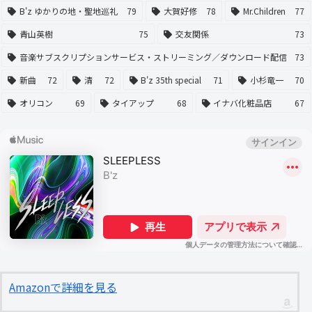
B'z ゆかりの地・聖地巡礼
79
大賀好修
78
Mr.Children
77
青山英樹
75
交友関係
73
音楽サブスクリプションサービス・ストリーミング／ダウンロード配信
73
新曲
72
清
72
B'z 35th special
71
小杉竜一
70
オリコン
69
タイアップ
68
イナバ化粧品店
67
Amazonで詳細を見る