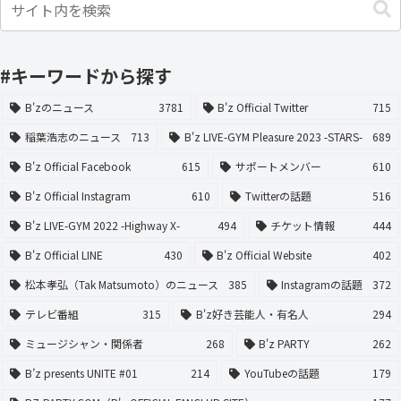
#キーワードから探す
B'zのニュース
3781
B'z Official Twitter
715
稲葉浩志のニュース
713
B'z LIVE-GYM Pleasure 2023 -STARS-
689
B'z Official Facebook
615
サポートメンバー
610
B'z Official Instagram
610
Twitterの話題
516
B'z LIVE-GYM 2022 -Highway X-
494
チケット情報
444
B'z Official LINE
430
B'z Official Website
402
松本孝弘（Tak Matsumoto）のニュース
385
Instagramの話題
372
テレビ番組
315
B'z好き芸能人・有名人
294
ミュージシャン・関係者
268
B'z PARTY
262
B’z presents UNITE #01
214
YouTubeの話題
179