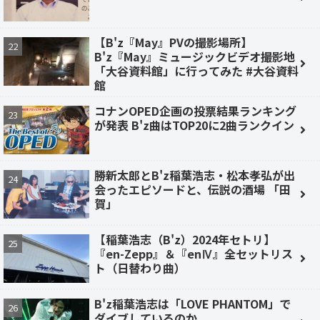
【B'z『May』PVの撮影場所】
B'z『May』ミュージックビデオ撮影地
「大谷資料館」に行ってみた #大谷資料
館
コナンOPED企画の投票結果ランキング
が発表 B'z曲はTOP20に2曲ランクイン
勝新太郎とB'z稲葉浩志・松本孝弘が出
会ったエピソードと、伝説の酒場 「田
賀」
【稲葉浩志（B'z）2024年セトリ】
『en-Zepp』＆『enⅣ』全セットリス
ト（日替わり曲）
B'z稲葉浩志は「LOVE PHANTOM」で
ダイブしているのか