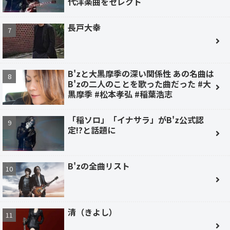
代洋楽曲をセレクト
長戸大幸
B'zと大黒摩季の深い関係性 あの名曲は
B'zの二人のことを歌った曲だった #大
黒摩季 #松本孝弘 #稲葉浩志
「稲ソロ」「イナサラ」がB'z公式認
定!?と話題に
B'zの全曲リスト
清（きよし）