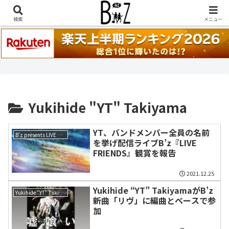
稲葉浩志『en-Zepp』『enⅣ』セトリ一覧はこちら
検索
メニュー
Yukihide "YT" Takiyama
YT、バンドメンバー全員の名前
B'z presents LIVE FRIENDS
を挙げ配信ライブB’z『LIVE
FRIENDS』観賞を報告
2021.12.25
Yukihide “YT” TakiyamaがB’z
Yukihide "YT" Takiyama
新曲「リヴ」に編曲とベースで参
加