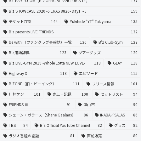
BZ-PARTY.COM（B'z OFFICIAL FANCLUB SITE）
177
B’z SHOWCASE 2020 -5 ERAS 8820- Day1〜5
159
チケットぴあ
144
Yukihide “YT” Takiyama
135
B’z presents LIVE FRIENDS
132
be with!（ファンクラブ会報誌）一覧
130
B’z Club-Gym
127
B'z用語辞典
123
ツアーグッズ
120
B'z LIVE-GYM 2019 -Whole Lotta NEW LOVE-
118
GLAY
118
Highway X
118
エピソード
115
B ZONE（旧・ビーイング）
111
リリース情報
101
川村ケン
101
売上・記録
100
セットリスト
94
FRIENDS Ⅲ
91
津山市
90
シェーン・ガラース（Shane Gaalaas）
86
INABA／SALAS
86
TBS
84
B'z Official YouTube Channel
82
グッズ
82
ラジオ番組の話題
81
直前販売
80