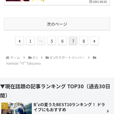
2021.09.20
次のページ
前
次
1
…
5
6
7
8
へ
へ
ホーム
B'z
B'zのサポートメンバー
Yukihide "YT" Takiyama
▼現在話題の記事ランキング TOP30（過去30日
間）
B'zの夏うたBEST10ランキング！ ドラ
イブにもおすすめ