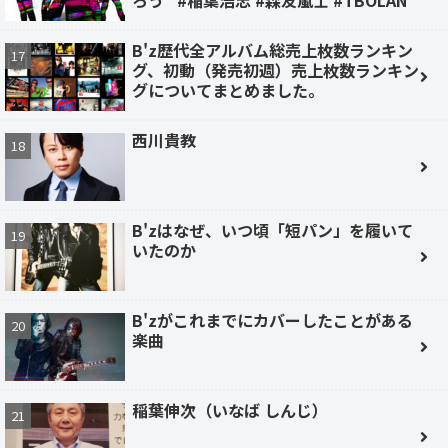
ろう” #稲葉浩志 #森友嵐士 #TBOLAN
B'z歴代全アルバム総売上枚数ランキン
グ、初動（発売初週）売上枚数ランキン
グについてまとめました。
西川貴教
B'zはなぜ、いつ頃「短パン」を履いて
いたのか
B'zがこれまでにカバーしたことがある
楽曲
稲葉伸次（いなば しんじ）