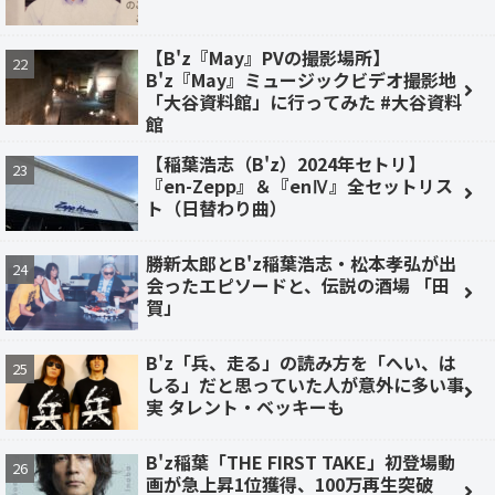
【B'z『May』PVの撮影場所】
B'z『May』ミュージックビデオ撮影地
「大谷資料館」に行ってみた #大谷資料
館
【稲葉浩志（B'z）2024年セトリ】
『en-Zepp』＆『enⅣ』全セットリス
ト（日替わり曲）
勝新太郎とB'z稲葉浩志・松本孝弘が出
会ったエピソードと、伝説の酒場 「田
賀」
B'z「兵、走る」の読み方を「へい、は
しる」だと思っていた人が意外に多い事
実 タレント・ベッキーも
B'z稲葉「THE FIRST TAKE」初登場動
画が急上昇1位獲得、100万再生突破