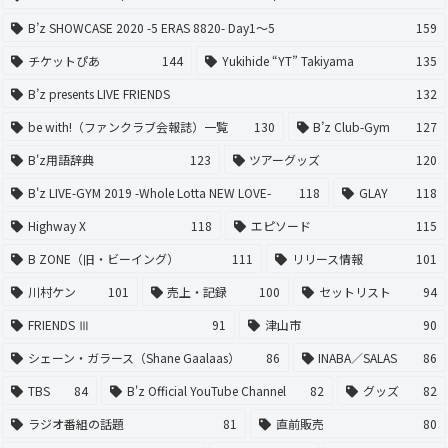
B’z SHOWCASE 2020 -5 ERAS 8820- Day1〜5
159
チケットぴあ
144
Yukihide “YT” Takiyama
135
B’z presents LIVE FRIENDS
132
be with!（ファンクラブ会報誌）一覧
130
B’z Club-Gym
127
B'z用語辞典
123
ツアーグッズ
120
B'z LIVE-GYM 2019 -Whole Lotta NEW LOVE-
118
GLAY
118
Highway X
118
エピソード
115
B ZONE（旧・ビーイング）
111
リリース情報
101
川村ケン
101
売上・記録
100
セットリスト
94
FRIENDS Ⅲ
91
津山市
90
シェーン・ガラース（Shane Gaalaas）
86
INABA／SALAS
86
TBS
84
B'z Official YouTube Channel
82
グッズ
82
ラジオ番組の話題
81
直前販売
80