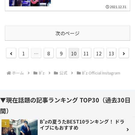
2021.12.31
次のページ
前
次
1
…
8
9
10
11
12
13
へ
へ
ホーム
B'z
公式
B'z Official Instagram
▼現在話題の記事ランキング TOP30（過去30日
間）
B'zの夏うたBEST10ランキング！ ドラ
イブにもおすすめ