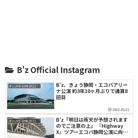
B'z Official Instagram
B’z、きょう静岡・エコパアリー
B'z LIVE-GYM 2022 -Highway X-
ナ公演 約3年10ヶ月ぶりで通算8
回目
2022.05.21
B’z「明日は雨天が予想されます
B'z LIVE-GYM 2022 -Highway X-
のでご注意の上」 『Highway
X』ツアーエコパ静岡公演に向け
て場外売り場写真公開