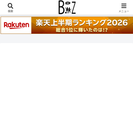
稲葉浩志『en-Zepp』『enⅣ』セトリ一覧はこちら
検索
メニュー