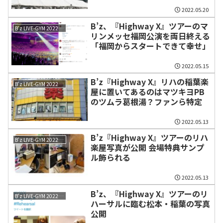
2022.05.20
B’z、『Highway X』ツアーのマ
B'z LIVE-GYM 2022 -Highway X-
リンメッセ福岡公演を両日終える
「福岡からスタートできて幸せ」
2022.05.15
B’z『Highway X』リハの稲葉楽
B'z LIVE-GYM 2022 -Highway X-
屋に置いてあるのはマツキヨPB
のツムラ葛根湯？ファンら特定
2022.05.13
B’z『Highway X』ツアーのリハ
B'z LIVE-GYM 2022 -Highway X-
楽屋写真が公開 会場特典サンプ
ル飾られる
2022.05.13
B’z、『Highway X』ツアーのリ
B'z LIVE-GYM 2022 -Highway X-
ハーサルに臨む松本・稲葉の写真
公開