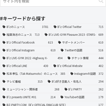
#キーワードから探す
B'zのニュース
3781
B'z Official Twitter
715
稲葉浩志のニュース
713
B'z LIVE-GYM Pleasure 2023 -STARS-
689
B'z Official Facebook
615
サポートメンバー
610
B'z Official Instagram
610
Twitterの話題
516
B'z LIVE-GYM 2022 -Highway X-
494
チケット情報
444
B'z Official LINE
430
B'z Official Website
402
松本孝弘（Tak Matsumoto）のニュース
385
Instagramの話題
372
テレビ番組
315
B'z好き芸能人・有名人
294
ミュージシャン・関係者
268
B'z PARTY
262
B’z presents UNITE #01
214
YouTubeの話題
179
BZ-PARTY.COM（B'z OFFICIAL FANCLUB SITE）
177