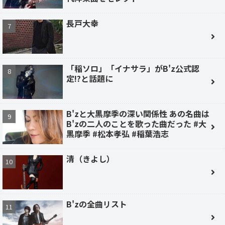
長戸大幸
「稲ソロ」「イナサラ」がB'z公式認
定!?と話題に
B'zと大黒摩季の深い関係性 あの名曲は
B'zの二人のことを歌った曲だった #大
黒摩季 #松本孝弘 #稲葉浩志
清（きよし）
B'zの全曲リスト