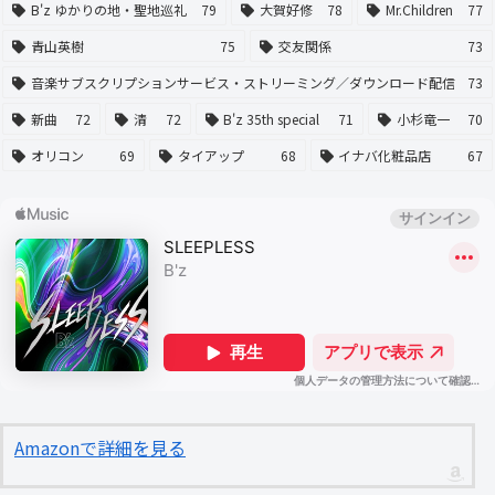
B'z ゆかりの地・聖地巡礼
79
大賀好修
78
Mr.Children
77
青山英樹
75
交友関係
73
音楽サブスクリプションサービス・ストリーミング／ダウンロード配信
73
新曲
72
清
72
B'z 35th special
71
小杉竜一
70
オリコン
69
タイアップ
68
イナバ化粧品店
67
Amazonで詳細を見る