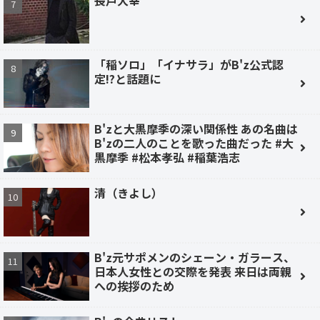
長戸大幸
「稲ソロ」「イナサラ」がB'z公式認
定!?と話題に
B'zと大黒摩季の深い関係性 あの名曲は
B'zの二人のことを歌った曲だった #大
黒摩季 #松本孝弘 #稲葉浩志
清（きよし）
B'z元サポメンのシェーン・ガラース、
日本人女性との交際を発表 来日は両親
への挨拶のため