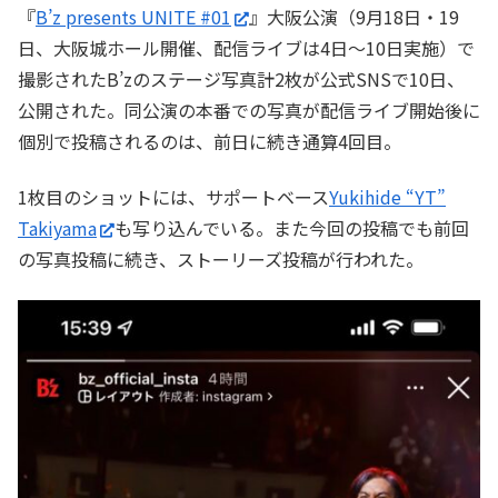
『
B’z presents UNITE #01
』大阪公演（9月18日・19
日、大阪城ホール開催、配信ライブは4日～10日実施）で
撮影されたB’zのステージ写真計2枚が公式SNSで10日、
公開された。同公演の本番での写真が配信ライブ開始後に
個別で投稿されるのは、前日に続き通算4回目。
1枚目のショットには、サポートベース
Yukihide “YT”
Takiyama
も写り込んでいる。また今回の投稿でも前回
の写真投稿に続き、ストーリーズ投稿が行われた。