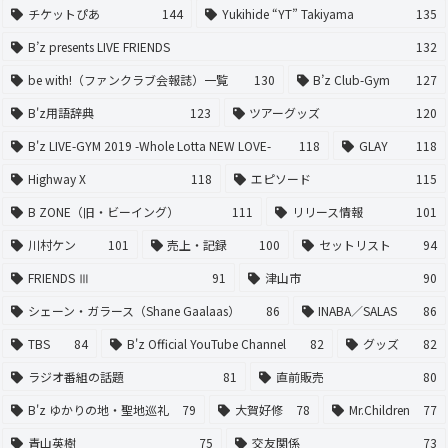
チケットぴあ
144
Yukihide “YT” Takiyama
135
B’z presents LIVE FRIENDS
132
be with!（ファンクラブ会報誌）一覧
130
B’z Club-Gym
127
B'z用語辞典
123
ツアーグッズ
120
B'z LIVE-GYM 2019 -Whole Lotta NEW LOVE-
118
GLAY
118
Highway X
118
エピソード
115
B ZONE（旧・ビーイング）
111
リリース情報
101
川村ケン
101
売上・記録
100
セットリスト
94
FRIENDS Ⅲ
91
津山市
90
シェーン・ガラース（Shane Gaalaas）
86
INABA／SALAS
86
TBS
84
B'z Official YouTube Channel
82
グッズ
82
ラジオ番組の話題
81
直前販売
80
B'z ゆかりの地・聖地巡礼
79
大賀好修
78
Mr.Children
77
青山英樹
75
交友関係
73