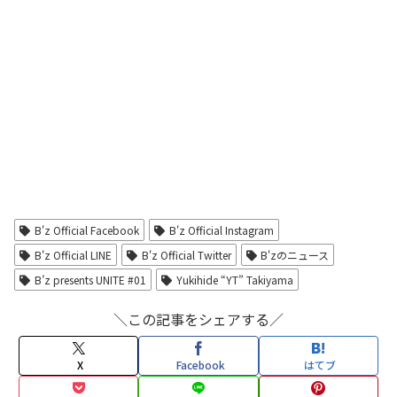
B'z Official Facebook
B'z Official Instagram
B'z Official LINE
B'z Official Twitter
B'zのニュース
B’z presents UNITE #01
Yukihide “YT” Takiyama
＼この記事をシェアする／
X
Facebook
はてブ