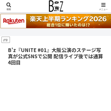
稲葉浩志『en-Zepp』『enⅣ』セトリ一覧はこちら
検索
メニュー
PR
B’z『UNITE #01』大阪公演のステージ写
真が公式SNSで公開 配信ライブ後では通算
4回目