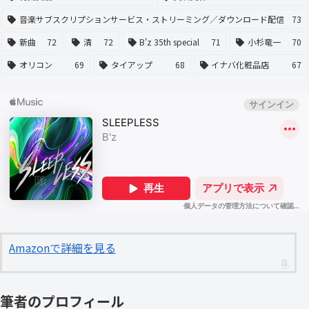
音楽サブスクリプションサービス・ストリーミング／ダウンロード配信
73
新曲
72
清
72
B'z 35th special
71
小杉竜一
70
オリコン
69
タイアップ
68
イナバ化粧品店
67
Amazonで詳細を見る
筆者のプロフィール