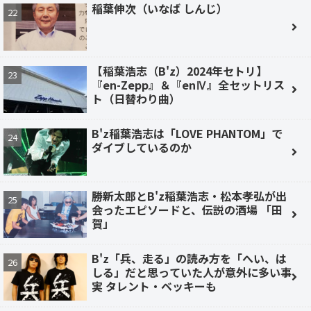
稲葉伸次（いなば しんじ）
【稲葉浩志（B'z）2024年セトリ】
『en-Zepp』＆『enⅣ』全セットリス
ト（日替わり曲）
B'z稲葉浩志は「LOVE PHANTOM」で
ダイブしているのか
勝新太郎とB'z稲葉浩志・松本孝弘が出
会ったエピソードと、伝説の酒場 「田
賀」
B'z「兵、走る」の読み方を「へい、は
しる」だと思っていた人が意外に多い事
実 タレント・ベッキーも