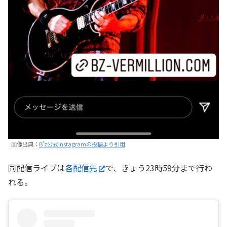
画像出典：
B’z公式Instagramの投稿より引用
同配信ライブは
各配信先
で、きょう23時59分まで行わ
れる。