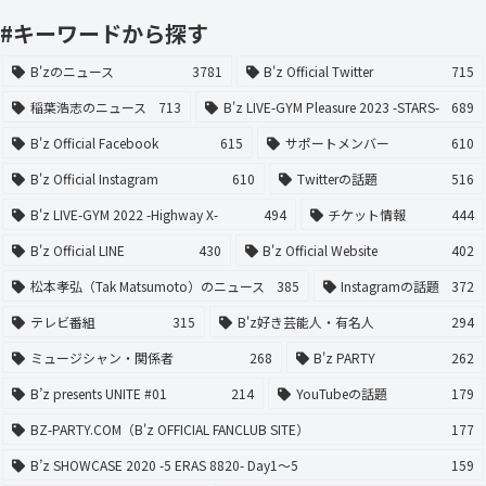
#キーワードから探す
B'zのニュース
3781
B'z Official Twitter
715
稲葉浩志のニュース
713
B'z LIVE-GYM Pleasure 2023 -STARS-
689
B'z Official Facebook
615
サポートメンバー
610
B'z Official Instagram
610
Twitterの話題
516
B'z LIVE-GYM 2022 -Highway X-
494
チケット情報
444
B'z Official LINE
430
B'z Official Website
402
松本孝弘（Tak Matsumoto）のニュース
385
Instagramの話題
372
テレビ番組
315
B'z好き芸能人・有名人
294
ミュージシャン・関係者
268
B'z PARTY
262
B’z presents UNITE #01
214
YouTubeの話題
179
BZ-PARTY.COM（B'z OFFICIAL FANCLUB SITE）
177
B’z SHOWCASE 2020 -5 ERAS 8820- Day1〜5
159