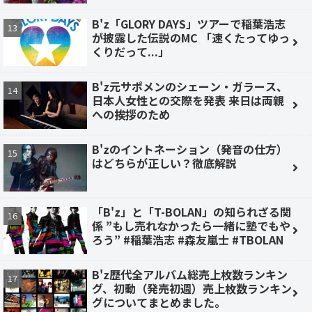
B'z「GLORY DAYS」ツアーで稲葉浩志
が披露した伝説のMC 「速くたってゆっ
くりだって...」
B'z元サポメンのシェーン・ガラース、
日本人女性との交際を発表 来日は両親
への挨拶のため
B'zのイントネーション（発音の仕方）
はどちらが正しい？徹底解説
「B'z」と「T-BOLAN」の知られざる関
係 ”もし売れなかったら一緒に塾でもや
ろう” #稲葉浩志 #森友嵐士 #TBOLAN
B'z歴代全アルバム総売上枚数ランキン
グ、初動（発売初週）売上枚数ランキン
グについてまとめました。