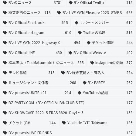
B'zのニュース
3781
B'z Official Twitter
715
稲葉浩志のニュース
713
B'z LIVE-GYM Pleasure 2023 -STARS-
689
B'z Official Facebook
615
サポートメンバー
610
B'z Official Instagram
610
Twitterの話題
516
B'z LIVE-GYM 2022 -Highway X-
494
チケット情報
444
B'z Official LINE
430
B'z Official Website
402
松本孝弘（Tak Matsumoto）のニュース
385
Instagramの話題
372
テレビ番組
315
B'z好き芸能人・有名人
294
ミュージシャン・関係者
268
B'z PARTY
262
B’z presents UNITE #01
214
YouTubeの話題
179
BZ-PARTY.COM（B'z OFFICIAL FANCLUB SITE）
177
B’z SHOWCASE 2020 -5 ERAS 8820- Day1〜5
159
チケットぴあ
144
Yukihide “YT” Takiyama
135
B’z presents LIVE FRIENDS
132