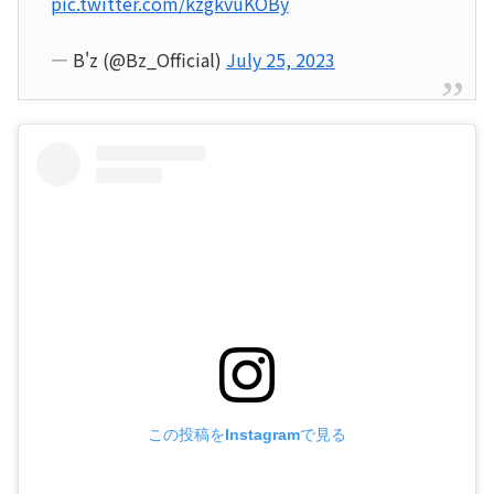
pic.twitter.com/kzgkvuKOBy
— B'z (@Bz_Official)
July 25, 2023
この投稿をInstagramで見る