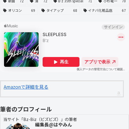
新曲
72
清
72
B'z 35th special
71
小杉竜一
70
オリコン
69
タイアップ
68
イナバ化粧品店
67
Amazonで詳細を見る
筆者のプロフィール
当サイト「Bz-Biz（ビズビズ）」の筆者
編集長@はやみん