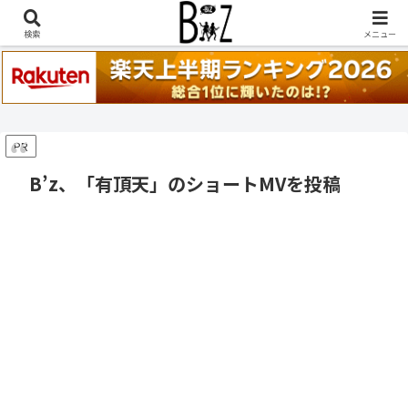
稲葉浩志『en-Zepp』『enⅣ』セトリ一覧はこちら
検索
メニュー
PR
B’z、「有頂天」のショートMVを投稿