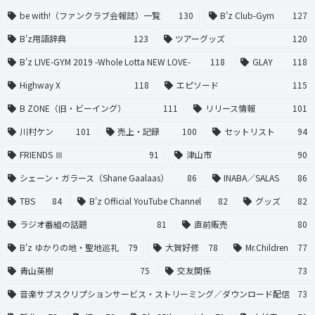
be with!（ファンクラブ会報誌）一覧
130
B’z Club-Gym
127
B'z用語辞典
123
ツアーグッズ
120
B'z LIVE-GYM 2019 -Whole Lotta NEW LOVE-
118
GLAY
118
Highway X
118
エピソード
115
B ZONE（旧・ビーイング）
111
リリース情報
101
川村ケン
101
売上・記録
100
セットリスト
94
FRIENDS Ⅲ
91
津山市
90
シェーン・ガラース（Shane Gaalaas）
86
INABA／SALAS
86
TBS
84
B'z Official YouTube Channel
82
グッズ
82
ラジオ番組の話題
81
直前販売
80
B'z ゆかりの地・聖地巡礼
79
大賀好修
78
Mr.Children
77
青山英樹
75
交友関係
73
音楽サブスクリプションサービス・ストリーミング／ダウンロード配信
73