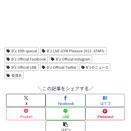
B'z 35th special
B'z LIVE-GYM Pleasure 2023 -STARS-
B'z Official Facebook
B'z Official Instagram
B'z Official LINE
B'z Official Twitter
B'zのニュース
有頂天
＼この記事をシェアする／
X
Facebook
はてブ
Pocket
LINE
Pinterest
コピー