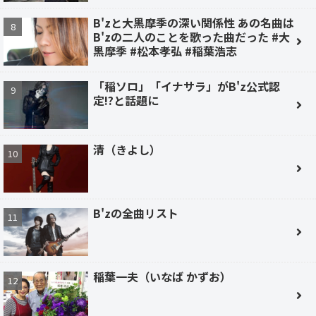
B'zと大黒摩季の深い関係性 あの名曲は
B'zの二人のことを歌った曲だった #大
黒摩季 #松本孝弘 #稲葉浩志
「稲ソロ」「イナサラ」がB'z公式認
定!?と話題に
清（きよし）
B'zの全曲リスト
稲葉一夫（いなば かずお）