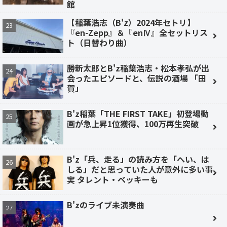
館
【稲葉浩志（B'z）2024年セトリ】
『en-Zepp』＆『enⅣ』全セットリス
ト（日替わり曲）
勝新太郎とB'z稲葉浩志・松本孝弘が出
会ったエピソードと、伝説の酒場 「田
賀」
B'z稲葉「THE FIRST TAKE」初登場動
画が急上昇1位獲得、100万再生突破
B'z「兵、走る」の読み方を「へい、は
しる」だと思っていた人が意外に多い事
実 タレント・ベッキーも
B'zのライブ未演奏曲