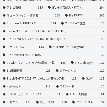
テレビ番組
315
B'z好き芸能人・有名人
294
ミュージシャン・関係者
268
B'z PARTY
262
B’z presents UNITE #01
214
YouTubeの話題
179
BZ-PARTY.COM（B'z OFFICIAL FANCLUB SITE）
177
B’z SHOWCASE 2020 -5 ERAS 8820- Day1〜5
159
チケットぴあ
144
Yukihide “YT” Takiyama
135
B’z presents LIVE FRIENDS
132
be with!（ファンクラブ会報誌）一覧
130
B’z Club-Gym
127
B'z用語辞典
123
ツアーグッズ
120
B'z LIVE-GYM 2019 -Whole Lotta NEW LOVE-
118
GLAY
118
Highway X
118
エピソード
115
B ZONE（旧・ビーイング）
111
リリース情報
101
川村ケン
101
売上・記録
100
セットリスト
94