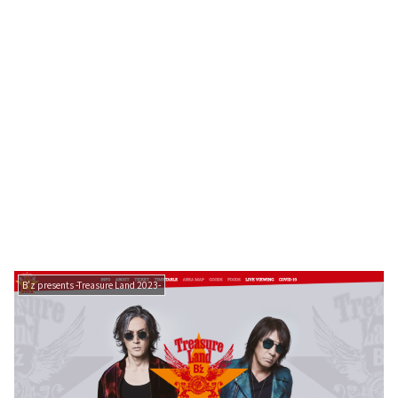
B’z presents -Treasure Land 2023-