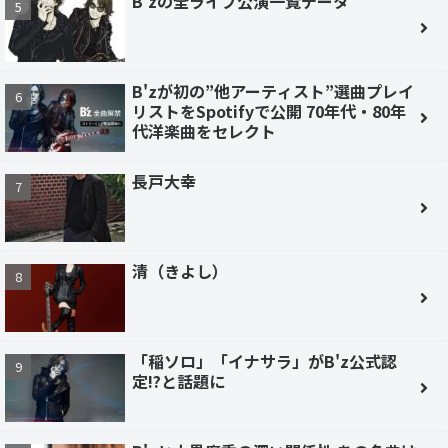
B'zの全ライブ公演一覧データ
B'zが初の”他アーティスト”選曲プレイ
リストをSpotifyで公開 70年代・80年
代洋楽曲をセレクト
長戸大幸
清（きよし）
「稲ソロ」「イナサラ」がB'z公式認
定!?と話題に