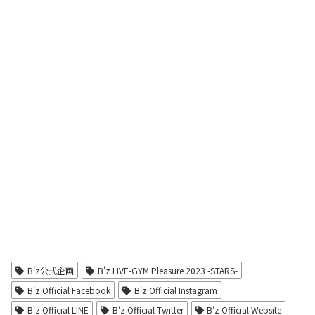
B'z公式企画
B'z LIVE-GYM Pleasure 2023 -STARS-
B'z Official Facebook
B'z Official Instagram
B'z Official LINE
B'z Official Twitter
B'z Official Website