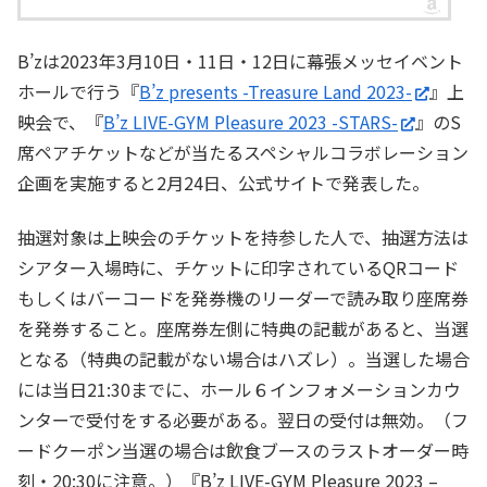
B’zは2023年3月10日・11日・12日に幕張メッセイベント
ホールで行う『
B’z presents -Treasure Land 2023-
』上
映会で、『
B’z LIVE-GYM Pleasure 2023 -STARS-
』のS
席ペアチケットなどが当たるスペシャルコラボレーション
企画を実施すると2月24日、公式サイトで発表した。
抽選対象は上映会のチケットを持参した人で、抽選方法は
シアター入場時に、チケットに印字されているQRコード
もしくはバーコードを発券機のリーダーで読み取り座席券
を発券すること。座席券左側に特典の記載があると、当選
となる（特典の記載がない場合はハズレ）。当選した場合
には当日21:30までに、ホール６インフォメーションカウ
ンターで受付をする必要がある。翌日の受付は無効。（フ
ードクーポン当選の場合は飲食ブースのラストオーダー時
刻・20:30に注意。）『B’z LIVE-GYM Pleasure 2023 –