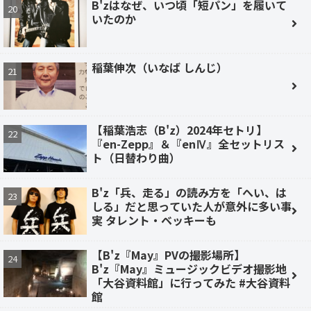
B'zはなぜ、いつ頃「短パン」を履いて
いたのか
稲葉伸次（いなば しんじ）
【稲葉浩志（B'z）2024年セトリ】
『en-Zepp』＆『enⅣ』全セットリス
ト（日替わり曲）
B'z「兵、走る」の読み方を「へい、は
しる」だと思っていた人が意外に多い事
実 タレント・ベッキーも
【B'z『May』PVの撮影場所】
B'z『May』ミュージックビデオ撮影地
「大谷資料館」に行ってみた #大谷資料
館