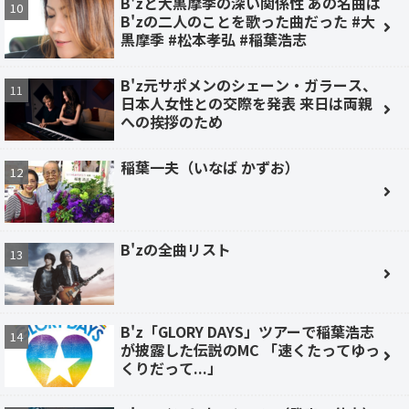
B'zと大黒摩季の深い関係性 あの名曲は
B'zの二人のことを歌った曲だった #大
黒摩季 #松本孝弘 #稲葉浩志
B'z元サポメンのシェーン・ガラース、
日本人女性との交際を発表 来日は両親
への挨拶のため
稲葉一夫（いなば かずお）
B'zの全曲リスト
B'z「GLORY DAYS」ツアーで稲葉浩志
が披露した伝説のMC 「速くたってゆっ
くりだって...」