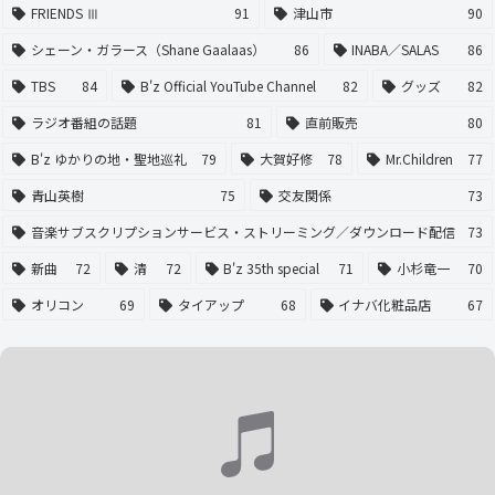
FRIENDS Ⅲ
91
津山市
90
シェーン・ガラース（Shane Gaalaas）
86
INABA／SALAS
86
TBS
84
B'z Official YouTube Channel
82
グッズ
82
ラジオ番組の話題
81
直前販売
80
B'z ゆかりの地・聖地巡礼
79
大賀好修
78
Mr.Children
77
青山英樹
75
交友関係
73
音楽サブスクリプションサービス・ストリーミング／ダウンロード配信
73
新曲
72
清
72
B'z 35th special
71
小杉竜一
70
オリコン
69
タイアップ
68
イナバ化粧品店
67