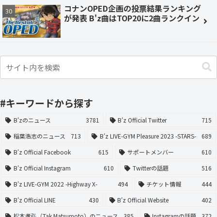
コナンOPED企画の投票結果ランキング
が発表 B'z曲はTOP20に2曲ランクイン
#キーワードから探す
B'zのニュース
3781
B'z Official Twitter
715
稲葉浩志のニュース
713
B'z LIVE-GYM Pleasure 2023 -STARS-
689
B'z Official Facebook
615
サポートメンバー
610
B'z Official Instagram
610
Twitterの話題
516
B'z LIVE-GYM 2022 -Highway X-
494
チケット情報
444
B'z Official LINE
430
B'z Official Website
402
松本孝弘（Tak Matsumoto）のニュース
385
Instagramの話題
372