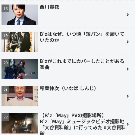
西川貴教
B'zはなぜ、いつ頃「短パン」を履いて
いたのか
B'zがこれまでにカバーしたことがある
楽曲
稲葉伸次（いなば しんじ）
【B'z『May』PVの撮影場所】
B'z『May』ミュージックビデオ撮影地
「大谷資料館」に行ってみた #大谷資料
館