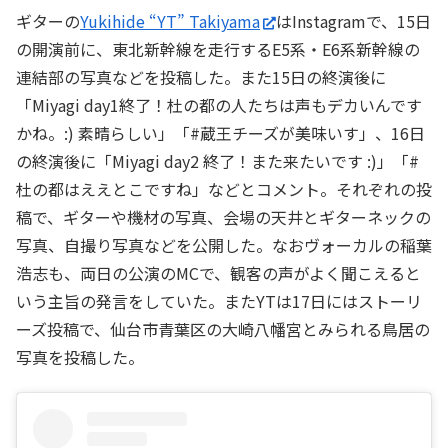
ギターの
Yukihide “YT” Takiyama
はInstagramで、15日
の開演前に、東北新幹線を走行するE5系・E6系新幹線の
連結部の写真などを投稿した。また15日の終演後に
「Miyagi day1終了！杜の都の人たちは声もデカいんです
かね。:) 素晴らしい」「#蔵王チーズが美味いす」、16日
の終演後に「Miyagi day2 終了！また来たいです :)」「#
杜の都はええとこですね」などとコメント。それぞれの投
稿で、ギターや機材の写真、会場の天井とギターネックの
写真、自撮り写真などを公開した。なおヴォーカルの稲葉
浩志も、両日の公演のMCで、観客の声がよく聞こえると
いう主旨の発言をしていた。またYTは17日にはストーリ
ーズ投稿で、仙台市青葉区の大崎八幡宮とみられる鳥居の
写真を投稿した。