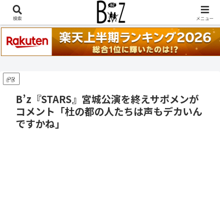
稲葉浩志『en-Zepp』『enⅣ』セトリ一覧はこちら
検索
メニュー
PR
B’z『STARS』宮城公演を終えサポメンが
コメント「杜の都の人たちは声もデカいん
ですかね」