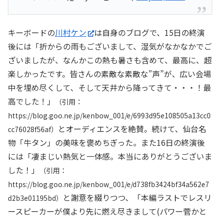
キーボードの
川村ケン
は自身のブログで、15日の終演
後には「折からの雨もございまして、湿気がなかなかでご
ざいましたが、なんかこの熱も暑さも含めて、最高に、超
楽しかったです。皆さんの素敵な素敵な”声”が、広い会場
中を埋め尽くして、そして天井から降ってきて・・・！最
高でした！」
（引用：
https://blog.goo.ne.jp/kenbow_001/e/6993d95e108505a13cc0
とオーディエンスを絶賛。続けて、仙台名
cc76028f56af）
物「牛タン」の美味を褒めちぎった。また16日の終演後
には「凄まじい熱気と一体感。本当にありがとうございま
した！」
（引用：
https://blog.goo.ne.jp/kenbow_001/e/d738fb3424bf34a562e7
と謝意を綴りつつ、「本編ラストでレスリ
d2b3e01195bd）
ースピーカーが僕より先に燃え尽きまして(パワー菅かと