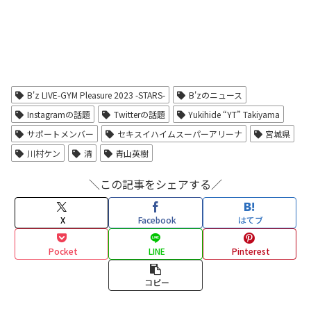
B'z LIVE-GYM Pleasure 2023 -STARS-
B'zのニュース
Instagramの話題
Twitterの話題
Yukihide “YT” Takiyama
サポートメンバー
セキスイハイムスーパーアリーナ
宮城県
川村ケン
清
青山英樹
＼この記事をシェアする／
X
Facebook
はてブ
Pocket
LINE
Pinterest
コピー