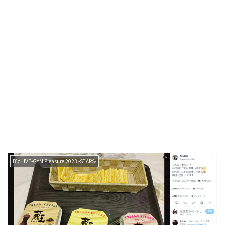
B'z LIVE-GYM Pleasure 2023 -STARS-