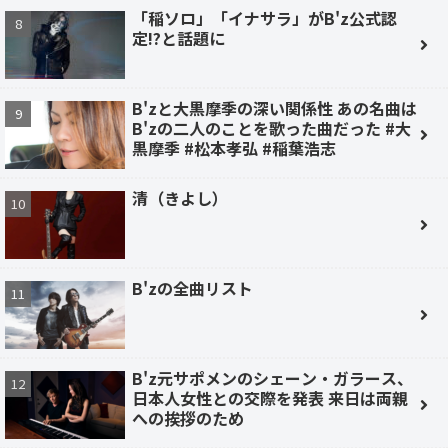
「稲ソロ」「イナサラ」がB'z公式認
定!?と話題に
B'zと大黒摩季の深い関係性 あの名曲は
B'zの二人のことを歌った曲だった #大
黒摩季 #松本孝弘 #稲葉浩志
清（きよし）
B'zの全曲リスト
B'z元サポメンのシェーン・ガラース、
日本人女性との交際を発表 来日は両親
への挨拶のため