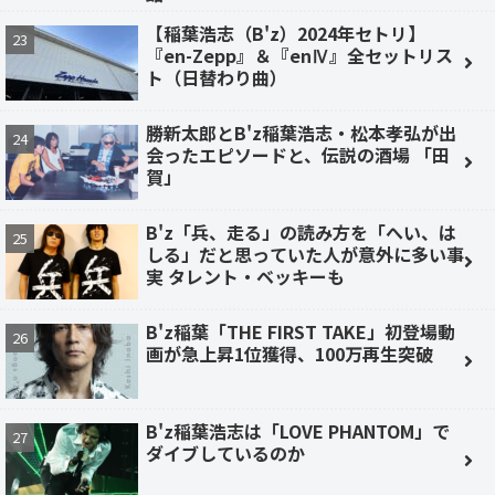
【稲葉浩志（B'z）2024年セトリ】
『en-Zepp』＆『enⅣ』全セットリス
ト（日替わり曲）
勝新太郎とB'z稲葉浩志・松本孝弘が出
会ったエピソードと、伝説の酒場 「田
賀」
B'z「兵、走る」の読み方を「へい、は
しる」だと思っていた人が意外に多い事
実 タレント・ベッキーも
B'z稲葉「THE FIRST TAKE」初登場動
画が急上昇1位獲得、100万再生突破
B'z稲葉浩志は「LOVE PHANTOM」で
ダイブしているのか