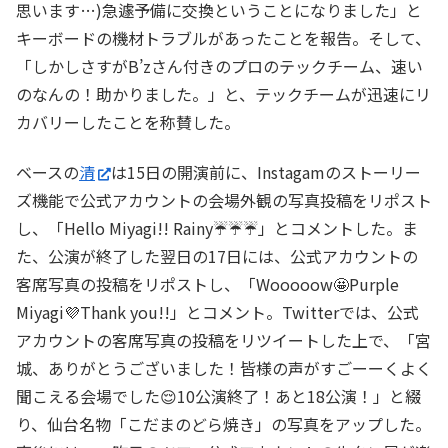
思います…)急遽予備に交換ということになりました」と
キーボードの機材トラブルがあったことを報告。そして、
「しかしさすがB’zさん付きのプロのテックチーム、速い
のなんの！助かりました。」と、テックチームが迅速にリ
カバリーしたことを称賛した。
ベースの
清
は15日の開演前に、Instagamのストーリー
ズ機能で公式アカウントの会場外観の写真投稿をリポスト
し、「Hello Miyagi!! Rainy☔☔☔」とコメントした。ま
た、公演が終了した翌日の17日には、公式アカウントの
客席写真の投稿をリポストし、「Wooooow🤩Purple
Miyagi💜Thank you!!」とコメント。Twitterでは、公式
アカウントの客席写真の投稿をリツイートした上で、「宮
城、ありがとうございました！皆様の声がすごーーくよく
聞こえる会場でした😌10公演終了！あと18公演！」と綴
り、仙台名物「こだまのどら焼き」の写真をアップした。