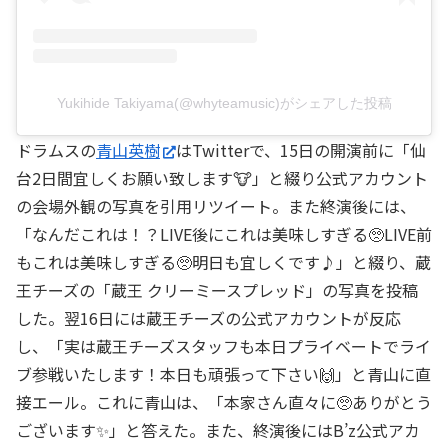
Yukihide Takiyama(@whyteamusic)がシェアした投稿
ドラムスの
青山英樹
はTwitterで、15日の開演前に「仙
台2日間宜しくお願い致します🐮」と綴り公式アカウント
の会場外観の写真を引用リツイート。また終演後には、
「なんだこれは！？LIVE後にこれは美味しすぎる🥺LIVE前
もこれは美味しすぎる🥺明日も宜しくです♪」と綴り、蔵
王チーズの「蔵王 クリーミースプレッド」の写真を投稿
した。翌16日には蔵王チーズの公式アカウントが反応
し、「実は蔵王チーズスタッフも本日プライベートでライ
ブ参戦いたします！本日も頑張って下さい🙌」と青山に直
接エール。これに青山は、「本家さん直々に🥺ありがとう
ございます✨」と答えた。また、終演後にはB’z公式アカ