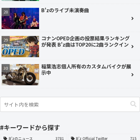
B'zのライブ未演奏曲
コナンOPED企画の投票結果ランキング
が発表 B'z曲はTOP20に2曲ランクイン
稲葉浩志個人所有のカスタムバイクが展
示中
#キーワードから探す
B'zのニュース
3781
B'z Official Twitter
715