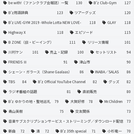
be with!（ファンクラブ会報誌）一覧
130
B’z Club-Gym
127
B'z用語辞典
123
ツアーグッズ
120
B'z LIVE-GYM 2019 -Whole Lotta NEW LOVE-
118
GLAY
118
Highway X
118
エピソード
115
B ZONE（旧・ビーイング）
111
リリース情報
101
川村ケン
101
売上・記録
100
セットリスト
94
FRIENDS Ⅲ
91
津山市
90
シェーン・ガラース（Shane Gaalaas）
86
INABA／SALAS
86
TBS
84
B'z Official YouTube Channel
82
グッズ
82
ラジオ番組の話題
81
直前販売
80
B'z ゆかりの地・聖地巡礼
79
大賀好修
78
Mr.Children
77
青山英樹
75
交友関係
73
音楽サブスクリプションサービス・ストリーミング／ダウンロード配信
73
新曲
72
清
72
B'z 35th special
71
小杉竜一
70