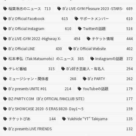
稲葉浩志のニュース
713
B'z LIVE-GYM Pleasure 2023 -STARS-
689
B'z Official Facebook
615
サポートメンバー
610
B'z Official Instagram
610
Twitterの話題
516
B'z LIVE-GYM 2022 -Highway X-
494
チケット情報
444
B'z Official LINE
430
B'z Official Website
402
松本孝弘（Tak Matsumoto）のニュース
385
Instagramの話題
372
テレビ番組
315
B'z好き芸能人・有名人
294
ミュージシャン・関係者
268
B'z PARTY
262
B’z presents UNITE #01
214
YouTubeの話題
179
BZ-PARTY.COM（B'z OFFICIAL FANCLUB SITE）
177
B’z SHOWCASE 2020 -5 ERAS 8820- Day1〜5
159
チケットぴあ
144
Yukihide “YT” Takiyama
135
B’z presents LIVE FRIENDS
132