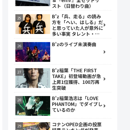
＆『enⅣ』全セットリ
スト（日替わり曲）
B'z「兵、走る」の読み
方を「へい、はしる」だ
と思っていた人が意外に
多い事実 タレント・ベ
ッキーも
B'zのライブ未演奏曲
B'z稲葉「THE FIRST
TAKE」初登場動画が急
上昇1位獲得、100万再
生突破
B'z稲葉浩志は「LOVE
PHANTOM」でダイブし
ているのか
コナンOPED企画の投票