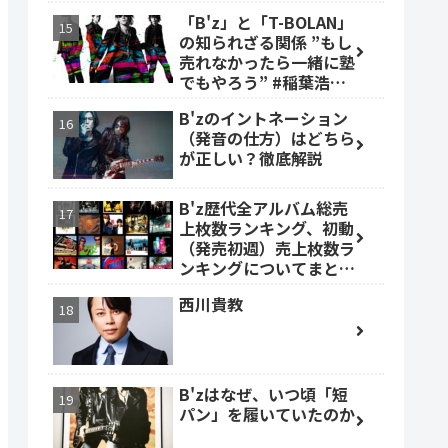
「B'z」と「T-BOLAN」
の知られざる関係 ”もし
売れなかったら一緒に塾
でもやろう” #稲葉浩志
#森友嵐士 #TBOLAN
B'zのイントネーション
（発音の仕方）はどちら
が正しい？徹底解説
B'z歴代全アルバム総売
上枚数ランキング、初動
（発売初週）売上枚数ラ
ンキングについてまとめ
ました。
西川貴教
B'zはなぜ、いつ頃「短
パン」を履いていたのか