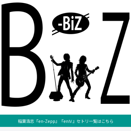
稲葉浩志『en-Zepp』『enⅣ』セトリ一覧はこちら