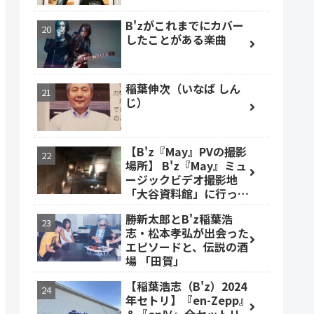
B'zがこれまでにカバー
したことがある楽曲
稲葉伸次（いなば しん
じ）
【B'z『May』PVの撮影
場所】 B'z『May』ミュ
ージックビデオ撮影地
「大谷資料館」に行って
みた #大谷資料館
勝新太郎とB'z稲葉浩
志・松本孝弘が出会った
エピソードと、伝説の酒
場 「田賀」
【稲葉浩志（B'z）2024
年セトリ】『en-Zepp』