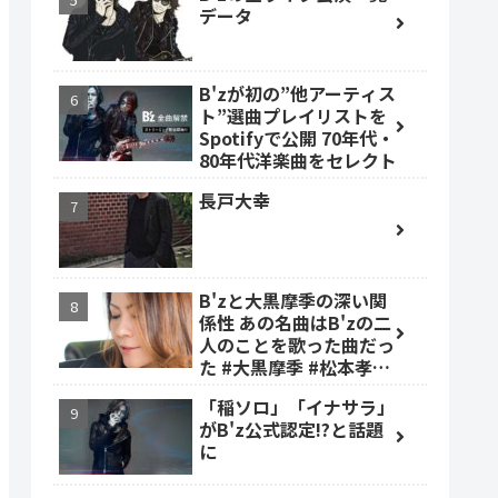
データ
B'zが初の”他アーティス
ト”選曲プレイリストを
Spotifyで公開 70年代・
80年代洋楽曲をセレクト
長戸大幸
B'zと大黒摩季の深い関
係性 あの名曲はB'zの二
人のことを歌った曲だっ
た #大黒摩季 #松本孝弘
#稲葉浩志
「稲ソロ」「イナサラ」
がB'z公式認定!?と話題
に