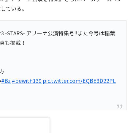
載している。
re 2023 -STARS- アリーナ公演特集号‼︎また今号は稲葉
真も掲載！
方
い
#Bz
#bewith139
pic.twitter.com/EQBE3D22PL