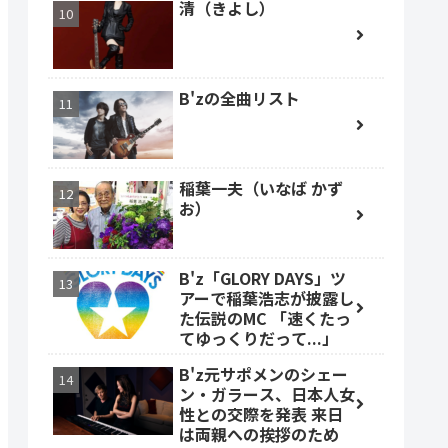
清（きよし）
B'zの全曲リスト
稲葉一夫（いなば かず
お）
B'z「GLORY DAYS」ツ
アーで稲葉浩志が披露し
た伝説のMC 「速くたっ
てゆっくりだって...」
B'z元サポメンのシェー
ン・ガラース、日本人女
性との交際を発表 来日
は両親への挨拶のため