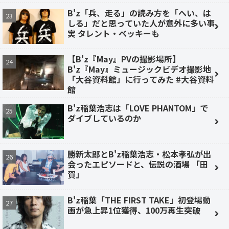
B'z「兵、走る」の読み方を「へい、は
しる」だと思っていた人が意外に多い事
実 タレント・ベッキーも
【B'z『May』PVの撮影場所】
B'z『May』ミュージックビデオ撮影地
「大谷資料館」に行ってみた #大谷資料
館
B'z稲葉浩志は「LOVE PHANTOM」で
ダイブしているのか
勝新太郎とB'z稲葉浩志・松本孝弘が出
会ったエピソードと、伝説の酒場 「田
賀」
B'z稲葉「THE FIRST TAKE」初登場動
画が急上昇1位獲得、100万再生突破