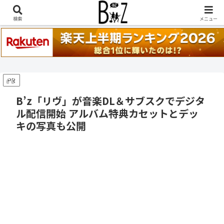
稲葉浩志『en-Zepp』『enⅣ』セトリ一覧はこちら
検索
メニュー
PR
B’z「リヴ」が音楽DL＆サブスクでデジタ
ル配信開始 アルバム特典カセットとデッ
キの写真も公開