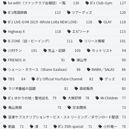
be with!（ファンクラブ会報誌）一覧
130
B’z Club-Gym
127
B'z用語辞典
123
ツアーグッズ
120
B'z LIVE-GYM 2019 -Whole Lotta NEW LOVE-
118
GLAY
118
Highway X
118
エピソード
115
B ZONE（旧・ビーイング）
111
リリース情報
101
川村ケン
101
売上・記録
100
セットリスト
94
FRIENDS Ⅲ
91
津山市
90
シェーン・ガラース（Shane Gaalaas）
86
INABA／SALAS
86
TBS
84
B'z Official YouTube Channel
82
グッズ
82
ラジオ番組の話題
81
直前販売
80
B'z ゆかりの地・聖地巡礼
79
大賀好修
78
Mr.Children
77
青山英樹
75
交友関係
73
音楽サブスクリプションサービス・ストリーミング／ダウンロード配信
73
新曲
72
清
72
B'z 35th special
71
小杉竜一
70