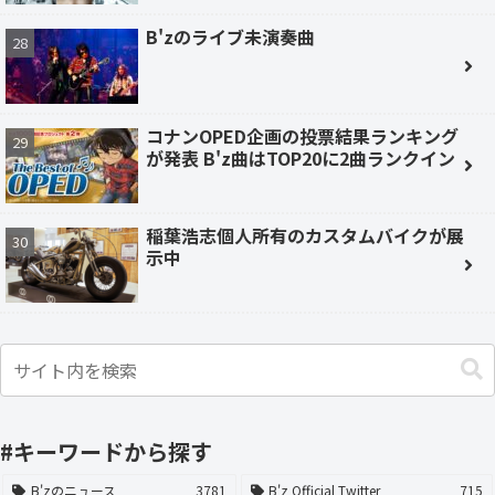
B'zのライブ未演奏曲
コナンOPED企画の投票結果ランキング
が発表 B'z曲はTOP20に2曲ランクイン
稲葉浩志個人所有のカスタムバイクが展
示中
#キーワードから探す
B'zのニュース
3781
B'z Official Twitter
715