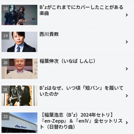
B'zがこれまでにカバーしたことがある
楽曲
西川貴教
稲葉伸次（いなば しんじ）
B'zはなぜ、いつ頃「短パン」を履いて
いたのか
【稲葉浩志（B'z）2024年セトリ】
『en-Zepp』＆『enⅣ』全セットリス
ト（日替わり曲）