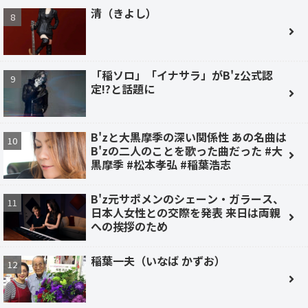
清（きよし）
「稲ソロ」「イナサラ」がB'z公式認
定!?と話題に
B'zと大黒摩季の深い関係性 あの名曲は
B'zの二人のことを歌った曲だった #大
黒摩季 #松本孝弘 #稲葉浩志
B'z元サポメンのシェーン・ガラース、
日本人女性との交際を発表 来日は両親
への挨拶のため
稲葉一夫（いなば かずお）