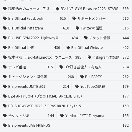
稲葉浩志のニュース
713
B'z LIVE-GYM Pleasure 2023 -STARS-
689
B'z Official Facebook
615
サポートメンバー
610
B'z Official Instagram
610
Twitterの話題
516
B'z LIVE-GYM 2022 -Highway X-
494
チケット情報
444
B'z Official LINE
430
B'z Official Website
402
松本孝弘（Tak Matsumoto）のニュース
385
Instagramの話題
372
テレビ番組
315
B'z好き芸能人・有名人
294
ミュージシャン・関係者
268
B'z PARTY
262
B’z presents UNITE #01
214
YouTubeの話題
179
BZ-PARTY.COM（B'z OFFICIAL FANCLUB SITE）
177
B’z SHOWCASE 2020 -5 ERAS 8820- Day1〜5
159
チケットぴあ
144
Yukihide “YT” Takiyama
135
B’z presents LIVE FRIENDS
132