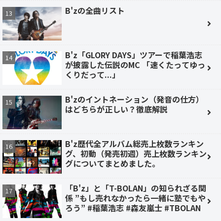
B'zの全曲リスト
B'z「GLORY DAYS」ツアーで稲葉浩志
が披露した伝説のMC 「速くたってゆっ
くりだって...」
B'zのイントネーション（発音の仕方）
はどちらが正しい？徹底解説
B'z歴代全アルバム総売上枚数ランキン
グ、初動（発売初週）売上枚数ランキン
グについてまとめました。
「B'z」と「T-BOLAN」の知られざる関
係 ”もし売れなかったら一緒に塾でもや
ろう” #稲葉浩志 #森友嵐士 #TBOLAN