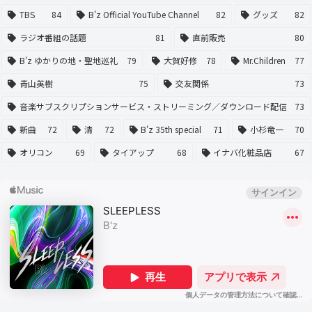
TBS
84
B'z Official YouTube Channel
82
グッズ
82
ラジオ番組の話題
81
直前販売
80
B'z ゆかりの地・聖地巡礼
79
大賀好修
78
Mr.Children
77
青山英樹
75
交友関係
73
音楽サブスクリプションサービス・ストリーミング／ダウンロード配信
73
新曲
72
清
72
B'z 35th special
71
小杉竜一
70
オリコン
69
タイアップ
68
イナバ化粧品店
67