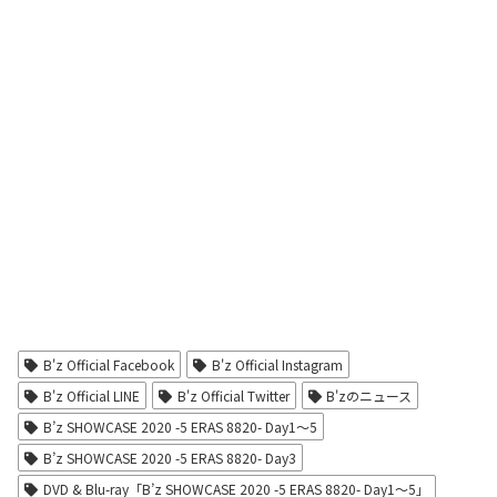
B'z Official Facebook
B'z Official Instagram
B'z Official LINE
B'z Official Twitter
B'zのニュース
B’z SHOWCASE 2020 -5 ERAS 8820- Day1〜5
B’z SHOWCASE 2020 -5 ERAS 8820- Day3
DVD & Blu-ray「B’z SHOWCASE 2020 -5 ERAS 8820- Day1～5」