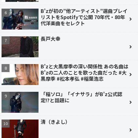
B'zが初の”他アーティスト”選曲プレイ
リストをSpotifyで公開 70年代・80年
代洋楽曲をセレクト
長戸大幸
B'zと大黒摩季の深い関係性 あの名曲は
B'zの二人のことを歌った曲だった #大
黒摩季 #松本孝弘 #稲葉浩志
「稲ソロ」「イナサラ」がB'z公式認
定!?と話題に
清（きよし）