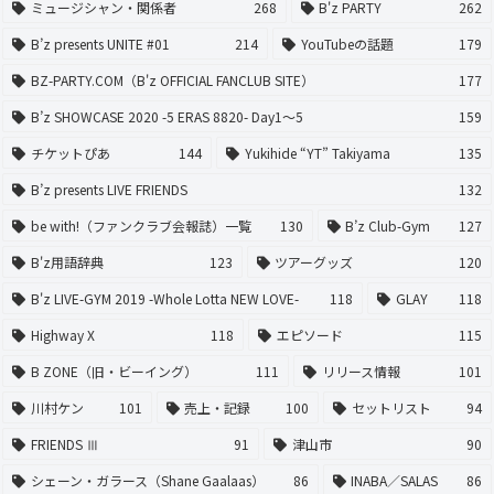
ミュージシャン・関係者
268
B'z PARTY
262
B’z presents UNITE #01
214
YouTubeの話題
179
BZ-PARTY.COM（B'z OFFICIAL FANCLUB SITE）
177
B’z SHOWCASE 2020 -5 ERAS 8820- Day1〜5
159
チケットぴあ
144
Yukihide “YT” Takiyama
135
B’z presents LIVE FRIENDS
132
be with!（ファンクラブ会報誌）一覧
130
B’z Club-Gym
127
B'z用語辞典
123
ツアーグッズ
120
B'z LIVE-GYM 2019 -Whole Lotta NEW LOVE-
118
GLAY
118
Highway X
118
エピソード
115
B ZONE（旧・ビーイング）
111
リリース情報
101
川村ケン
101
売上・記録
100
セットリスト
94
FRIENDS Ⅲ
91
津山市
90
シェーン・ガラース（Shane Gaalaas）
86
INABA／SALAS
86