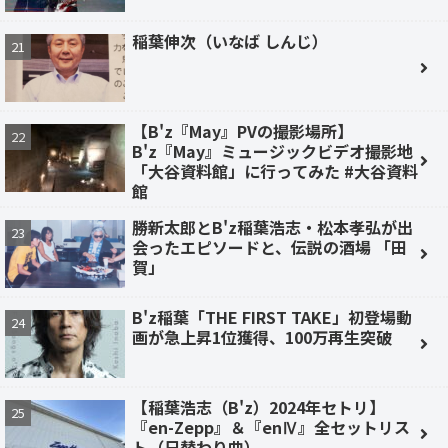
稲葉伸次（いなば しんじ）
【B'z『May』PVの撮影場所】
B'z『May』ミュージックビデオ撮影地
「大谷資料館」に行ってみた #大谷資料
館
勝新太郎とB'z稲葉浩志・松本孝弘が出
会ったエピソードと、伝説の酒場 「田
賀」
B'z稲葉「THE FIRST TAKE」初登場動
画が急上昇1位獲得、100万再生突破
【稲葉浩志（B'z）2024年セトリ】
『en-Zepp』＆『enⅣ』全セットリス
ト（日替わり曲）