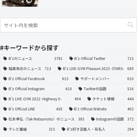
#キーワードから探す
B'zのニュース
3781
B'z Official Twitter
715
稲葉浩志のニュース
713
B'z LIVE-GYM Pleasure 2023 -STARS-
689
B'z Official Facebook
615
サポートメンバー
610
B'z Official Instagram
610
Twitterの話題
516
B'z LIVE-GYM 2022 -Highway X-
494
チケット情報
444
B'z Official LINE
430
B'z Official Website
402
松本孝弘（Tak Matsumoto）のニュース
385
Instagramの話題
372
テレビ番組
315
B'z好き芸能人・有名人
294