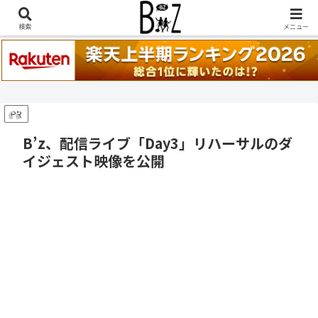
稲葉浩志『en-Zepp』『enⅣ』セトリ一覧はこちら
検索
メニュー
PR
B’z、配信ライブ「Day3」リハーサルのダ
イジェスト映像を公開