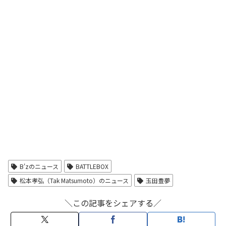
B'zのニュース
BATTLEBOX
松本孝弘（Tak Matsumoto）のニュース
玉田豊夢
＼この記事をシェアする／