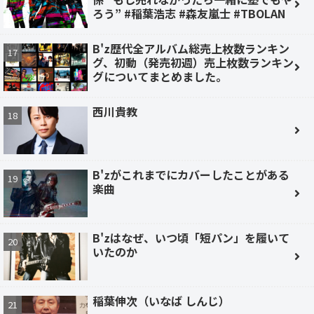
ろう” #稲葉浩志 #森友嵐士 #TBOLAN
B'z歴代全アルバム総売上枚数ランキン
グ、初動（発売初週）売上枚数ランキン
グについてまとめました。
西川貴教
B'zがこれまでにカバーしたことがある
楽曲
B'zはなぜ、いつ頃「短パン」を履いて
いたのか
稲葉伸次（いなば しんじ）