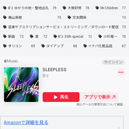
B'z ゆかりの地・聖地巡礼
79
大賀好修
78
Mr.Children
77
青山英樹
75
交友関係
73
音楽サブスクリプションサービス・ストリーミング／ダウンロード配信
73
新曲
72
清
72
B'z 35th special
71
小杉竜一
70
オリコン
69
タイアップ
68
イナバ化粧品店
67
Amazonで詳細を見る