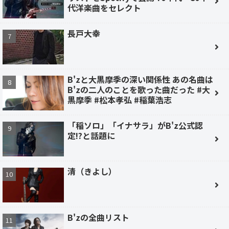
代洋楽曲をセレクト
長戸大幸
B'zと大黒摩季の深い関係性 あの名曲は
B'zの二人のことを歌った曲だった #大
黒摩季 #松本孝弘 #稲葉浩志
「稲ソロ」「イナサラ」がB'z公式認
定!?と話題に
清（きよし）
B'zの全曲リスト