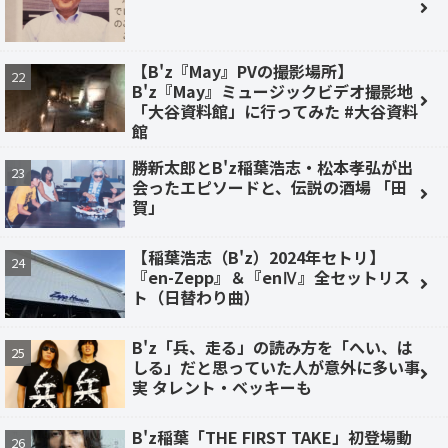
【B'z『May』PVの撮影場所】
B'z『May』ミュージックビデオ撮影地
「大谷資料館」に行ってみた #大谷資料
館
勝新太郎とB'z稲葉浩志・松本孝弘が出
会ったエピソードと、伝説の酒場 「田
賀」
【稲葉浩志（B'z）2024年セトリ】
『en-Zepp』＆『enⅣ』全セットリス
ト（日替わり曲）
B'z「兵、走る」の読み方を「へい、は
しる」だと思っていた人が意外に多い事
実 タレント・ベッキーも
B'z稲葉「THE FIRST TAKE」初登場動