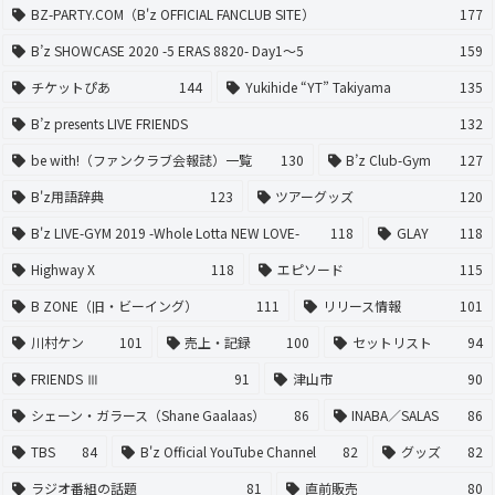
BZ-PARTY.COM（B'z OFFICIAL FANCLUB SITE）
177
B’z SHOWCASE 2020 -5 ERAS 8820- Day1〜5
159
チケットぴあ
144
Yukihide “YT” Takiyama
135
B’z presents LIVE FRIENDS
132
be with!（ファンクラブ会報誌）一覧
130
B’z Club-Gym
127
B'z用語辞典
123
ツアーグッズ
120
B'z LIVE-GYM 2019 -Whole Lotta NEW LOVE-
118
GLAY
118
Highway X
118
エピソード
115
B ZONE（旧・ビーイング）
111
リリース情報
101
川村ケン
101
売上・記録
100
セットリスト
94
FRIENDS Ⅲ
91
津山市
90
シェーン・ガラース（Shane Gaalaas）
86
INABA／SALAS
86
TBS
84
B'z Official YouTube Channel
82
グッズ
82
ラジオ番組の話題
81
直前販売
80