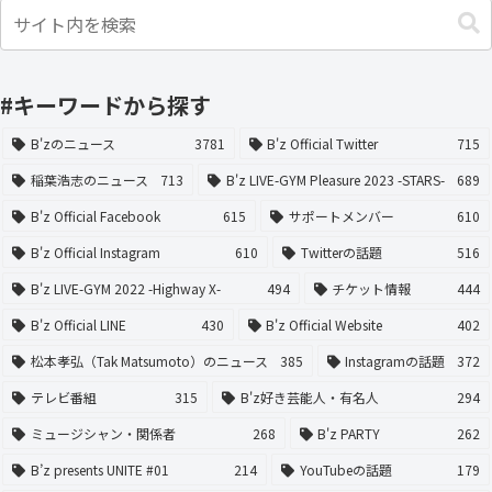
#キーワードから探す
B'zのニュース
3781
B'z Official Twitter
715
稲葉浩志のニュース
713
B'z LIVE-GYM Pleasure 2023 -STARS-
689
B'z Official Facebook
615
サポートメンバー
610
B'z Official Instagram
610
Twitterの話題
516
B'z LIVE-GYM 2022 -Highway X-
494
チケット情報
444
B'z Official LINE
430
B'z Official Website
402
松本孝弘（Tak Matsumoto）のニュース
385
Instagramの話題
372
テレビ番組
315
B'z好き芸能人・有名人
294
ミュージシャン・関係者
268
B'z PARTY
262
B’z presents UNITE #01
214
YouTubeの話題
179