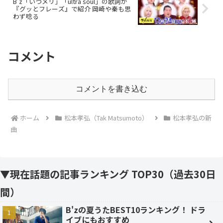
B’z「いつメリ」「ultra soul」の歌詞が
『グッとフレーズ』で紹介 岡崎や秦も思
わず唸る
コメント
コメントを書き込む
ホーム
松本孝弘（Tak Matsumoto）
松本孝弘の新
曲
▼現在話題の記事ランキング TOP30（過去30日
間）
B'zの夏うたBEST10ランキング！ ドラ
イブにもおすすめ