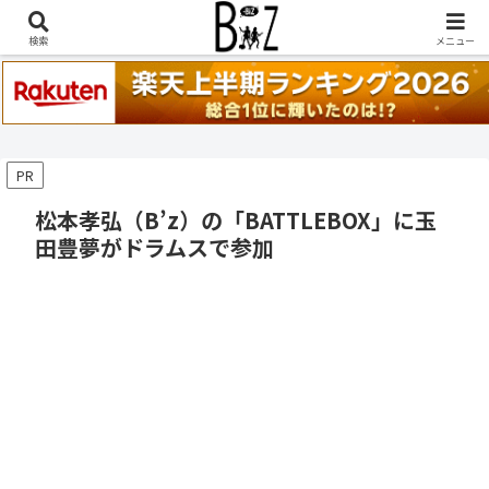
稲葉浩志『en-Zepp』『enⅣ』セトリ一覧はこちら
検索
メニュー
PR
松本孝弘（B’z）の「BATTLEBOX」に玉
田豊夢がドラムスで参加