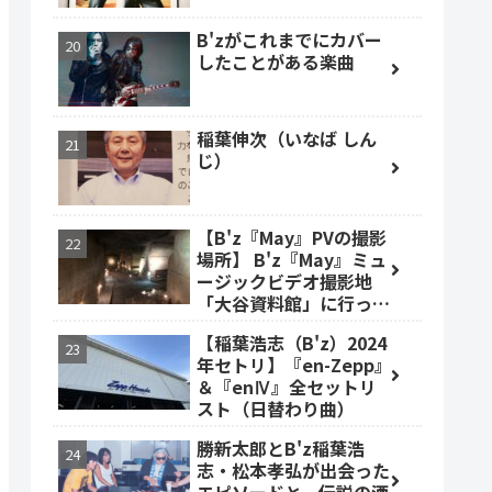
B'zがこれまでにカバー
したことがある楽曲
稲葉伸次（いなば しん
じ）
【B'z『May』PVの撮影
場所】 B'z『May』ミュ
ージックビデオ撮影地
「大谷資料館」に行って
みた #大谷資料館
【稲葉浩志（B'z）2024
年セトリ】『en-Zepp』
＆『enⅣ』全セットリ
スト（日替わり曲）
勝新太郎とB'z稲葉浩
志・松本孝弘が出会った