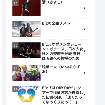
清（きよし）
B'zの全曲リスト
B'z元サポメンのシェー
ン・ガラース、日本人女
性との交際を発表 来日
は両親への挨拶のため
稲葉一夫（いなば かず
お）
B'z「GLORY DAYS」ツ
アーで稲葉浩志が披露し
た伝説のMC 「速くたっ
てゆっくりだって...」