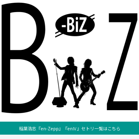
稲葉浩志『en-Zepp』『enⅣ』セトリ一覧はこちら