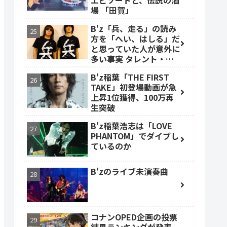
エピソードと、伝説の酒
場 「田賀」
B'z「兵、走る」の読み
方を「へい、はしる」だ
と思っていた人が意外に
多い事実 タレント・ベ
ッキーも
B'z稲葉「THE FIRST
TAKE」初登場動画が急
上昇1位獲得、100万再
生突破
B'z稲葉浩志は「LOVE
PHANTOM」でダイブし
ているのか
B'zのライブ未演奏曲
コナンOPED企画の投票