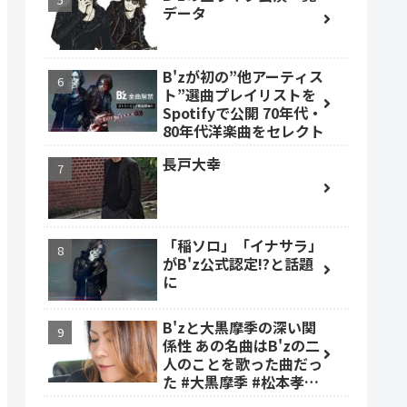
データ
B'zが初の”他アーティス
ト”選曲プレイリストを
Spotifyで公開 70年代・
80年代洋楽曲をセレクト
長戸大幸
「稲ソロ」「イナサラ」
がB'z公式認定!?と話題
に
B'zと大黒摩季の深い関
係性 あの名曲はB'zの二
人のことを歌った曲だっ
た #大黒摩季 #松本孝弘
#稲葉浩志