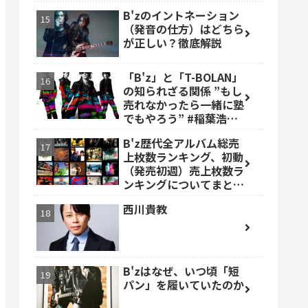
B'zのイントネーション
（発音の仕方）はどちら
が正しい？徹底解説
「B'z」と「T-BOLAN」
の知られざる関係 ”もし
売れなかったら一緒に塾
でもやろう” #稲葉浩志
#森友嵐士 #TBOLAN
B'z歴代全アルバム総売
上枚数ランキング、初動
（発売初週）売上枚数ラ
ンキングについてまとめ
ました。
西川貴教
B'zはなぜ、いつ頃「短
パン」を履いていたのか