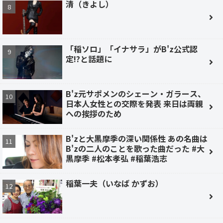
清（きよし）
「稲ソロ」「イナサラ」がB'z公式認
定!?と話題に
B'z元サポメンのシェーン・ガラース、
日本人女性との交際を発表 来日は両親
への挨拶のため
B'zと大黒摩季の深い関係性 あの名曲は
B'zの二人のことを歌った曲だった #大
黒摩季 #松本孝弘 #稲葉浩志
稲葉一夫（いなば かずお）