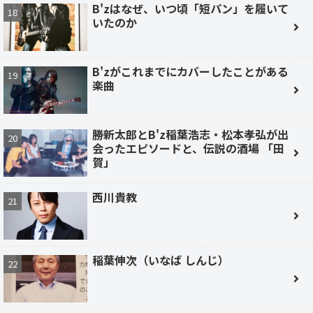
B'zはなぜ、いつ頃「短パン」を履いて
いたのか
B'zがこれまでにカバーしたことがある
楽曲
勝新太郎とB'z稲葉浩志・松本孝弘が出
会ったエピソードと、伝説の酒場 「田
賀」
西川貴教
稲葉伸次（いなば しんじ）