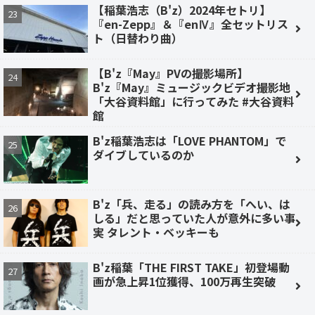
【稲葉浩志（B'z）2024年セトリ】
『en-Zepp』＆『enⅣ』全セットリス
ト（日替わり曲）
【B'z『May』PVの撮影場所】
B'z『May』ミュージックビデオ撮影地
「大谷資料館」に行ってみた #大谷資料
館
B'z稲葉浩志は「LOVE PHANTOM」で
ダイブしているのか
B'z「兵、走る」の読み方を「へい、は
しる」だと思っていた人が意外に多い事
実 タレント・ベッキーも
B'z稲葉「THE FIRST TAKE」初登場動
画が急上昇1位獲得、100万再生突破