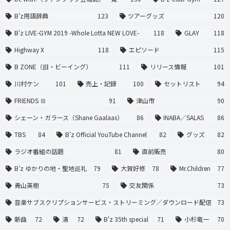
B'z用語辞典
123
ツアーグッズ
120
B'z LIVE-GYM 2019 -Whole Lotta NEW LOVE-
118
GLAY
118
Highway X
118
エピソード
115
B ZONE（旧・ビーイング）
111
リリース情報
101
川村ケン
101
売上・記録
100
セットリスト
94
FRIENDS Ⅲ
91
津山市
90
シェーン・ガラース（Shane Gaalaas）
86
INABA／SALAS
86
TBS
84
B'z Official YouTube Channel
82
グッズ
82
ラジオ番組の話題
81
直前販売
80
B'z ゆかりの地・聖地巡礼
79
大賀好修
78
Mr.Children
77
青山英樹
75
交友関係
73
音楽サブスクリプションサービス・ストリーミング／ダウンロード配信
73
新曲
72
清
72
B'z 35th special
71
小杉竜一
70