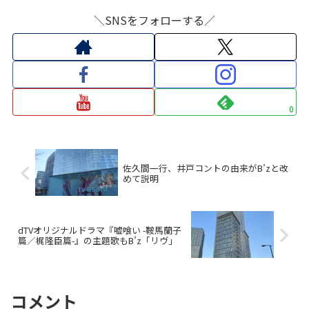
＼SNSをフォローする／
0
佐久間一行、井戸コントの由来がB’zと改
めて説明
dTVオリジナルドラマ『嘘喰い -鞍馬蘭子
篇／梶隆臣篇-』の主題歌もB’z「リヴ」
コメント