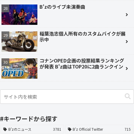
B'zのライブ未演奏曲
稲葉浩志個人所有のカスタムバイクが展
示中
コナンOPED企画の投票結果ランキング
が発表 B'z曲はTOP20に2曲ランクイン
#キーワードから探す
B'zのニュース
3781
B'z Official Twitter
715