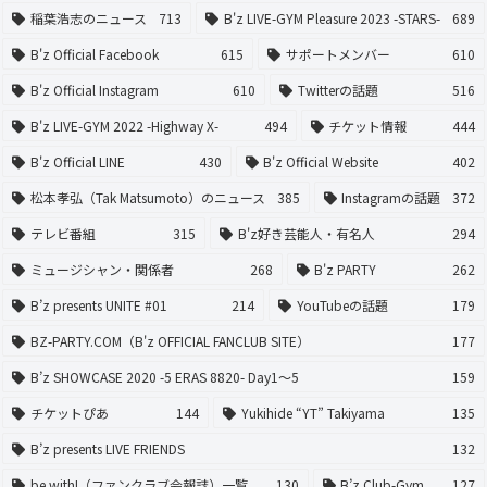
稲葉浩志のニュース
713
B'z LIVE-GYM Pleasure 2023 -STARS-
689
B'z Official Facebook
615
サポートメンバー
610
B'z Official Instagram
610
Twitterの話題
516
B'z LIVE-GYM 2022 -Highway X-
494
チケット情報
444
B'z Official LINE
430
B'z Official Website
402
松本孝弘（Tak Matsumoto）のニュース
385
Instagramの話題
372
テレビ番組
315
B'z好き芸能人・有名人
294
ミュージシャン・関係者
268
B'z PARTY
262
B’z presents UNITE #01
214
YouTubeの話題
179
BZ-PARTY.COM（B'z OFFICIAL FANCLUB SITE）
177
B’z SHOWCASE 2020 -5 ERAS 8820- Day1〜5
159
チケットぴあ
144
Yukihide “YT” Takiyama
135
B’z presents LIVE FRIENDS
132
be with!（ファンクラブ会報誌）一覧
130
B’z Club-Gym
127