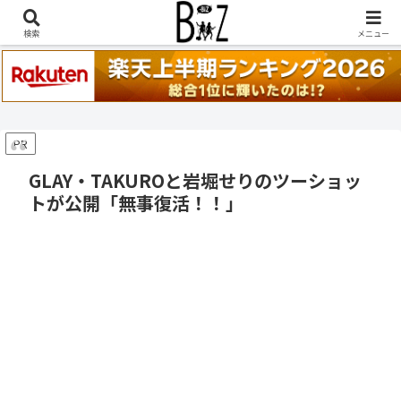
稲葉浩志『en-Zepp』『enⅣ』セトリ一覧はこちら
検索
メニュー
PR
GLAY・TAKUROと岩堀せりのツーショッ
トが公開「無事復活！！」