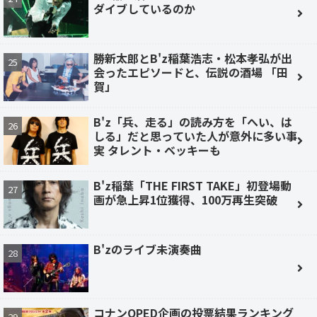
ダイブしているのか
勝新太郎とB'z稲葉浩志・松本孝弘が出
会ったエピソードと、伝説の酒場 「田
賀」
B'z「兵、走る」の読み方を「へい、は
しる」だと思っていた人が意外に多い事
実 タレント・ベッキーも
B'z稲葉「THE FIRST TAKE」初登場動
画が急上昇1位獲得、100万再生突破
B'zのライブ未演奏曲
コナンOPED企画の投票結果ランキング