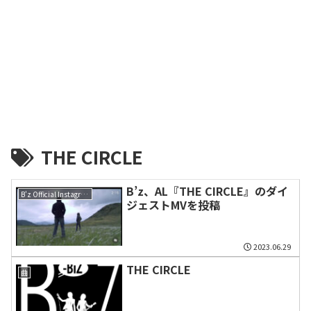
THE CIRCLE
B’z、AL『THE CIRCLE』のダイ
B'z Official Instagram
ジェストMVを投稿
2023.06.29
THE CIRCLE
曲