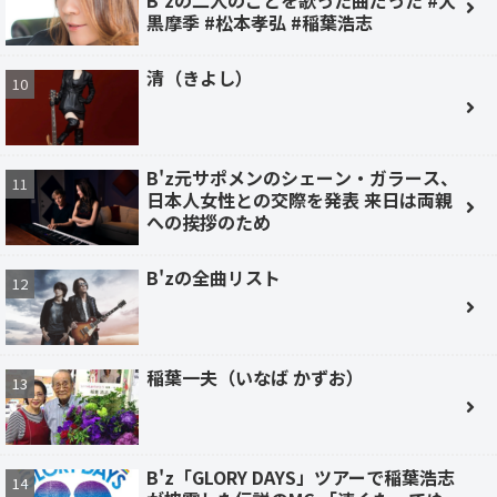
黒摩季 #松本孝弘 #稲葉浩志
清（きよし）
B'z元サポメンのシェーン・ガラース、
日本人女性との交際を発表 来日は両親
への挨拶のため
B'zの全曲リスト
稲葉一夫（いなば かずお）
B'z「GLORY DAYS」ツアーで稲葉浩志