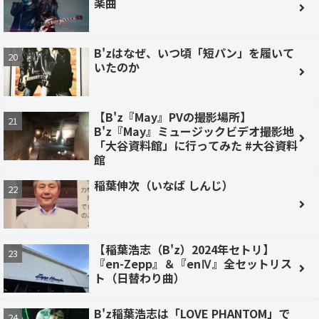
楽曲
B'zはなぜ、いつ頃「短パン」を履いて
いたのか
【B'z『May』PVの撮影場所】
B'z『May』ミュージックビデオ撮影地
「大谷資料館」に行ってみた #大谷資料
館
稲葉伸次（いなば しんじ）
【稲葉浩志（B'z）2024年セトリ】
『en-Zepp』＆『enⅣ』全セットリス
ト（日替わり曲）
B'z稲葉浩志は「LOVE PHANTOM」で