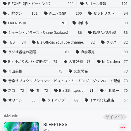
B ZONE（旧・ビーイング）
111
リリース情報
101
川村ケン
101
売上・記録
100
セットリスト
94
FRIENDS Ⅲ
91
津山市
90
シェーン・ガラース（Shane Gaalaas）
86
INABA／SALAS
86
TBS
84
B'z Official YouTube Channel
82
グッズ
82
ラジオ番組の話題
81
直前販売
80
B'z ゆかりの地・聖地巡礼
79
大賀好修
78
Mr.Children
77
青山英樹
75
交友関係
73
音楽サブスクリプションサービス・ストリーミング／ダウンロード配信
73
新曲
72
清
72
B'z 35th special
71
小杉竜一
70
オリコン
69
タイアップ
68
イナバ化粧品店
67