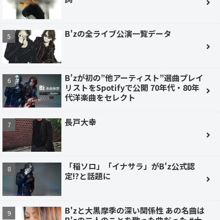
B'zの全ライブ公演一覧データ
B'zが初の”他アーティスト”選曲プレイ
リストをSpotifyで公開 70年代・80年
代洋楽曲をセレクト
長戸大幸
「稲ソロ」「イナサラ」がB'z公式認
定!?と話題に
B'zと大黒摩季の深い関係性 あの名曲は
B'zの二人のことを歌った曲だった #大