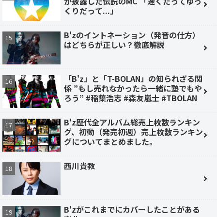
が披露した伝説のMC 「速くたってゆっ
くりだって...」
B'zのイントネーション（発音の仕方）
はどちらが正しい？徹底解説
「B'z」と「T-BOLAN」の知られざる関
係 ”もし売れなかったら一緒に塾でもや
ろう” #稲葉浩志 #森友嵐士 #TBOLAN
B'z歴代全アルバム総売上枚数ランキン
グ、初動（発売初週）売上枚数ランキン
グについてまとめました。
西川貴教
B'zがこれまでにカバーしたことがある