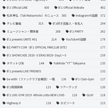
B'z Official LINE
430
B'z Official Website
402
松本孝弘（Tak Matsumoto）のニュース
385
Instagramの話題
372
テレビ番組
315
B'z好き芸能人・有名人
294
ミュージシャン・関係者
268
B'z PARTY
262
B’z presents UNITE #01
214
YouTubeの話題
179
BZ-PARTY.COM（B'z OFFICIAL FANCLUB SITE）
177
B’z SHOWCASE 2020 -5 ERAS 8820- Day1〜5
159
チケットぴあ
144
Yukihide “YT” Takiyama
135
B’z presents LIVE FRIENDS
132
be with!（ファンクラブ会報誌）一覧
130
B’z Club-Gym
127
B'z用語辞典
123
ツアーグッズ
120
B'z LIVE-GYM 2019 -Whole Lotta NEW LOVE-
118
GLAY
118
Highway X
118
エピソード
115