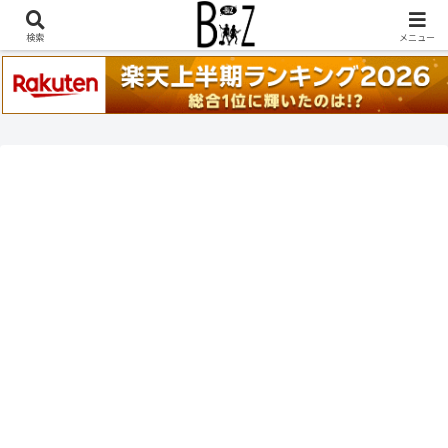
稲葉浩志『en-Zepp』『enⅣ』セトリ一覧はこちら
検索
メニュー