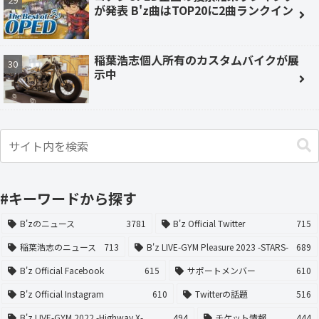
が発表 B'z曲はTOP20に2曲ランクイン
稲葉浩志個人所有のカスタムバイクが展
示中
#キーワードから探す
B'zのニュース
3781
B'z Official Twitter
715
稲葉浩志のニュース
713
B'z LIVE-GYM Pleasure 2023 -STARS-
689
B'z Official Facebook
615
サポートメンバー
610
B'z Official Instagram
610
Twitterの話題
516
B'z LIVE-GYM 2022 -Highway X-
494
チケット情報
444