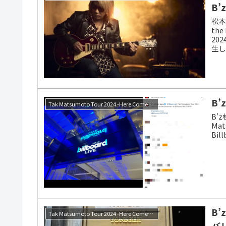
B’
松本孝
th
20
生し
る。
B
Tak Matsumoto Tour 2024 -Here Comes the Bluesman-
B'
Mat
Bi
B
Tak Matsumoto Tour 2024 -Here Comes the Bluesman-
バ