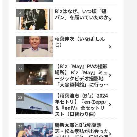
B'zはなぜ、いつ頃「短
パン」を履いていたのか
稲葉伸次（いなば しん
じ）
【B'z『May』PVの撮影
場所】 B'z『May』ミュ
ージックビデオ撮影地
「大谷資料館」に行って
みた #大谷資料館
【稲葉浩志（B'z）2024
年セトリ】『en-Zepp』
＆『enⅣ』全セットリ
スト（日替わり曲）
勝新太郎とB'z稲葉浩
志・松本孝弘が出会った