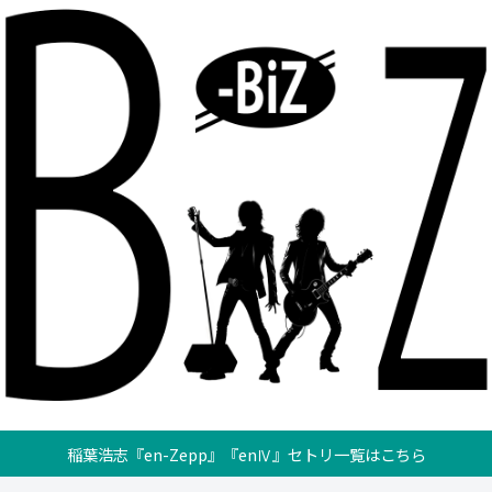
稲葉浩志『en-Zepp』『enⅣ』セトリ一覧はこちら