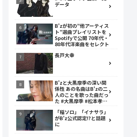
データ
B'zが初の”他アーティス
ト”選曲プレイリストを
Spotifyで公開 70年代・
80年代洋楽曲をセレクト
長戸大幸
B'zと大黒摩季の深い関
係性 あの名曲はB'zの二
人のことを歌った曲だっ
た #大黒摩季 #松本孝弘
#稲葉浩志
「稲ソロ」「イナサラ」
がB'z公式認定!?と話題
に