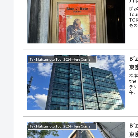
B'
Tou
TO
もの
B
Tak Matsumoto Tour 2024 -Here Comes the Bluesman-
東
松本孝
th
チケ
午、
時頃
B
Tak Matsumoto Tour 2024 -Here Comes the Bluesman-
東