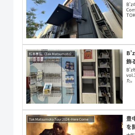
B'z
Com
TO
B
松本孝弘（Tak Matsumoto）
飾
B'
vo
た。
豊
Tak Matsumoto Tour 2024 -Here Comes the Bluesman-
を
大阪