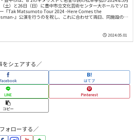
日（土）と26日（日）に豊中市立文化芸術センター大ホールでソロ
『Tak Matsumoto Tour 2024 -Here Comes the
uesman-』公演を行うのを祝し、これに合わせて両日、同施設の中
ル（アクア文化ホール）で応援イベントを開催する。当日12時か
理券を配布する予定。開場13時半、開演14時。定員は各日400
松本本人の出演はない。
2024.05.01
事をシェアする／
Facebook
はてブ
LINE
Pinterest
コピー
をフォローする／