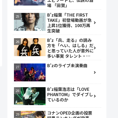
エピソードと、伝説の酒
場 「田賀」
B'z稲葉「THE FIRST
TAKE」初登場動画が急
上昇1位獲得、100万再
生突破
B'z「兵、走る」の読み
方を「へい、はしる」だ
と思っていた人が意外に
多い事実 タレント・ベ
ッキーも
B'zのライブ未演奏曲
B'z稲葉浩志は「LOVE
PHANTOM」でダイブし
ているのか
コナンOPED企画の投票