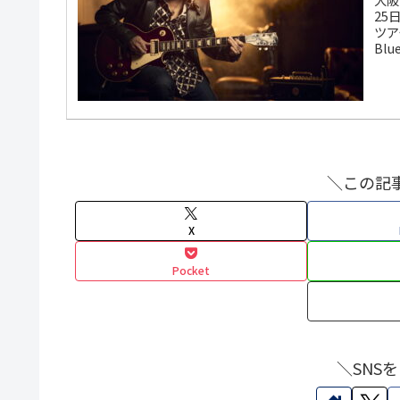
25
ツアー
Bl
ホー
ら整
人。
＼この記
X
Pocket
＼SNS