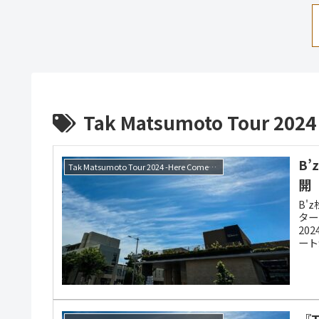
Tak Matsumoto Tour 2024
B
Tak Matsumoto Tour 2024 -Here Comes the Bluesman-
開
B'
ター
20
ート
音楽
『T