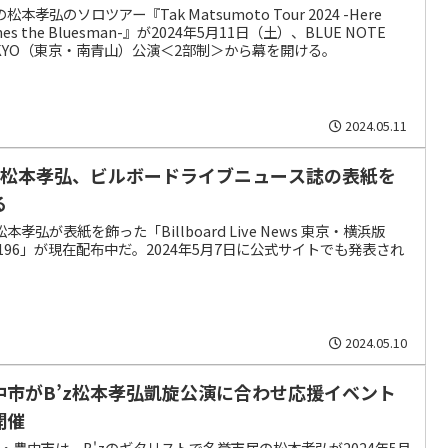
の松本孝弘のソロツアー『Tak Matsumoto Tour 2024 -Here
es the Bluesman-』が2024年5月11日（土）、BLUE NOTE
KYO（東京・南青山）公演＜2部制＞から幕を開ける。
2024.05.11
’z松本孝弘、ビルボードライブニュース誌の表紙を
る
z松本孝弘が表紙を飾った「Billboard Live News 東京・横浜版
l.196」が現在配布中だ。2024年5月7日に公式サイトでも発表され
2024.05.10
中市がB’z松本孝弘凱旋公演に合わせ応援イベント
開催
・豊中市は、B'zのギタリストで名誉市民の松本孝弘が2024年5月