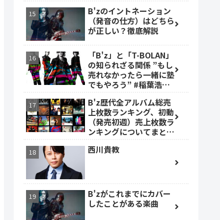
B'zのイントネーション
（発音の仕方）はどちら
が正しい？徹底解説
「B'z」と「T-BOLAN」
の知られざる関係 ”もし
売れなかったら一緒に塾
でもやろう” #稲葉浩志
#森友嵐士 #TBOLAN
B'z歴代全アルバム総売
上枚数ランキング、初動
（発売初週）売上枚数ラ
ンキングについてまとめ
ました。
西川貴教
B'zがこれまでにカバー
したことがある楽曲