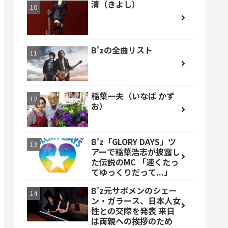
清（きよし）
B'zの全曲リスト
稲葉一夫（いなば かず
お）
B'z「GLORY DAYS」ツ
アーで稲葉浩志が披露し
た伝説のMC 「速くたっ
てゆっくりだって...」
B'z元サポメンのシェー
ン・ガラース、日本人女
性との交際を発表 来日
は両親への挨拶のため