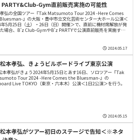
z PARTY&Club-Gym直前販売実施の可能性
弘の全国ツアー『Tak Matsumoto Tour 2024 -Here Comes
e Bluesman-』の大阪・豊中市立文化芸術センター大ホール公演＜
24年5月25日（土）・26日（日）開催＞で、直前に機材席解放が発
た場合、B'z Club-GymやB'z PARTYで公演直前販売を実施す
（2024/05/17発表）
2024.05.17
’z松本孝弘、きょうビルボードライブ東京公演
z松本孝弘がきょう2024年5月15日とあす16日、ソロツアー『Tak
sumoto Tour 2024 -Here Comes the Bluesman-』の
llboard Live TOKYO（東京・六本木）公演＜1日2公演＞を行う。
2024.05.15
’z松本孝弘がツアー初日のステージで告知＜※ネタ
レ注意＞