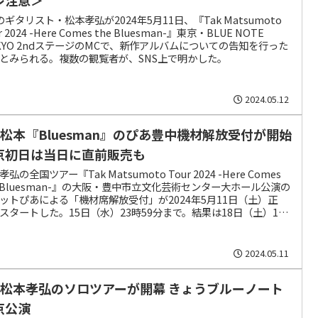
zのギタリスト・松本孝弘が2024年5月11日、『Tak Matsumoto
r 2024 -Here Comes the Bluesman-』東京・BLUE NOTE
KYO 2ndステージのMCで、新作アルバムについての告知を行った
とみられる。複数の観覧者が、SNS上で明かした。
2024.05.12
’z松本『Bluesman』のぴあ豊中機材解放受付が開始
京初日は当日に直前販売も
弘の全国ツアー『Tak Matsumoto Tour 2024 -Here Comes
e Bluesman-』の大阪・豊中市立文化芸術センター大ホール公演の
ットぴあによる「機材席解放受付」が2024年5月11日（土）正
スタートした。15日（水）23時59分まで。結果は18日（土）18
から順次発表される。
2024.05.11
’z松本孝弘のソロツアーが開幕 きょうブルーノート
京公演