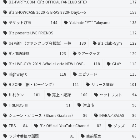
BZ-PARTY.COM（B'z OFFICIAL FANCLUB SITE）
177
B’z SHOWCASE 2020 -5 ERAS 8820- Day1〜5
159
チケットぴあ
144
Yukihide “YT” Takiyama
135
B’z presents LIVE FRIENDS
132
be with!（ファンクラブ会報誌）一覧
130
B’z Club-Gym
127
B'z用語辞典
123
ツアーグッズ
120
B'z LIVE-GYM 2019 -Whole Lotta NEW LOVE-
118
GLAY
118
Highway X
118
エピソード
115
B ZONE（旧・ビーイング）
111
リリース情報
101
川村ケン
101
売上・記録
100
セットリスト
94
FRIENDS Ⅲ
91
津山市
90
シェーン・ガラース（Shane Gaalaas）
86
INABA／SALAS
86
TBS
84
B'z Official YouTube Channel
82
グッズ
82
ラジオ番組の話題
81
直前販売
80