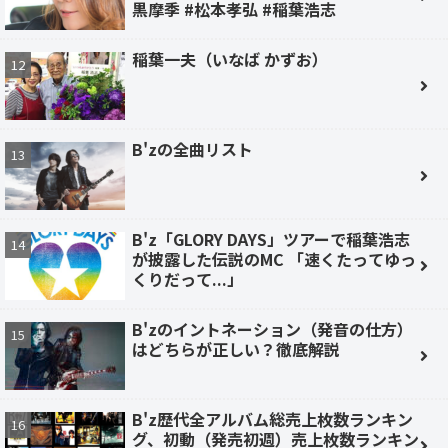
黒摩季 #松本孝弘 #稲葉浩志
稲葉一夫（いなば かずお）
B'zの全曲リスト
B'z「GLORY DAYS」ツアーで稲葉浩志
が披露した伝説のMC 「速くたってゆっ
くりだって...」
B'zのイントネーション（発音の仕方）
はどちらが正しい？徹底解説
B'z歴代全アルバム総売上枚数ランキン
グ、初動（発売初週）売上枚数ランキン