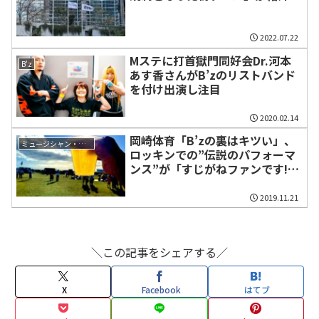
2022.07.22
Mステに打首獄門同好会Dr.河本
B'z
あす香さんがB’zのリストバンド
を付け出演し注目
2020.02.14
岡崎体育「B’zの裏はキツい」、
ミュージシャン・関係者
ロッキンでの”伝説のパフォーマ
ンス”が「すじがねファンです!」
で紹介される
2019.11.21
＼この記事をシェアする／
X
Facebook
はてブ