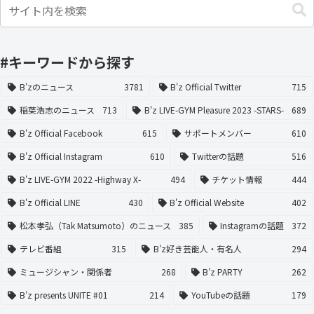
#キーワードから探す
B'zのニュース
3781
B'z Official Twitter
715
稲葉浩志のニュース
713
B'z LIVE-GYM Pleasure 2023 -STARS-
689
B'z Official Facebook
615
サポートメンバー
610
B'z Official Instagram
610
Twitterの話題
516
B'z LIVE-GYM 2022 -Highway X-
494
チケット情報
444
B'z Official LINE
430
B'z Official Website
402
松本孝弘（Tak Matsumoto）のニュース
385
Instagramの話題
372
テレビ番組
315
B'z好き芸能人・有名人
294
ミュージシャン・関係者
268
B'z PARTY
262
B’z presents UNITE #01
214
YouTubeの話題
179