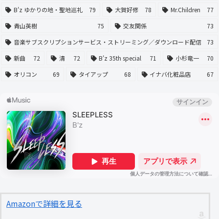
B'z ゆかりの地・聖地巡礼
79
大賀好修
78
Mr.Children
77
青山英樹
75
交友関係
73
音楽サブスクリプションサービス・ストリーミング／ダウンロード配信
73
新曲
72
清
72
B'z 35th special
71
小杉竜一
70
オリコン
69
タイアップ
68
イナバ化粧品店
67
Amazonで詳細を見る