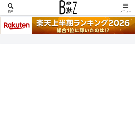
稲葉浩志『en-Zepp』『enⅣ』セトリ一覧はこちら
検索
メニュー