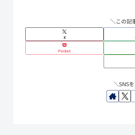
＼この記
X
Pocket
＼SNS