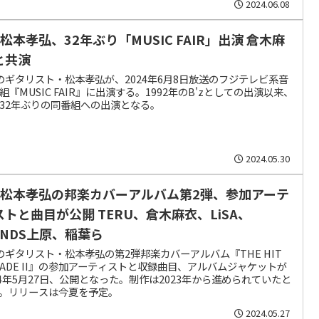
2024.06.08
z松本孝弘、32年ぶり「MUSIC FAIR」出演 倉木麻
と共演
zのギタリスト・松本孝弘が、2024年6月8日放送のフジテレビ系音
組『MUSIC FAIR』に出演する。1992年のB'zとしての出演以来、
32年ぶりの同番組への出演となる。
2024.05.30
’z松本孝弘の邦楽カバーアルバム第2弾、参加アーテ
ストと曲目が公開 TERU、倉木麻衣、LiSA、
ANDS上原、稲葉ら
zのギタリスト・松本孝弘の第2弾邦楽カバーアルバム『THE HIT
RADE II』の参加アーティストと収録曲目、アルバムジャケットが
24年5月27日、公開となった。制作は2023年から進められていたと
。リリースは今夏を予定。
2024.05.27