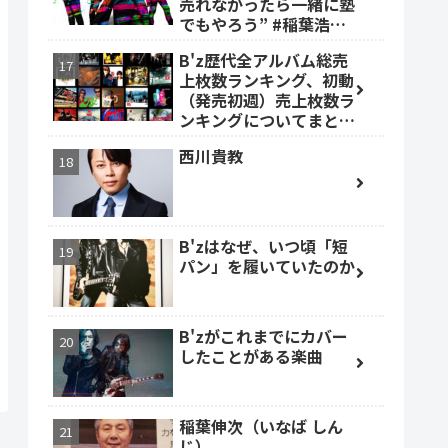
売れなかったら一緒に塾
でもやろう” #稲葉浩志
#森友嵐士 #TBOLAN
B'z歴代全アルバム総売
上枚数ランキング、初動
（発売初週）売上枚数ラ
ンキングについてまとめ
ました。
西川貴教
B'zはなぜ、いつ頃「短
パン」を履いていたのか
B'zがこれまでにカバー
したことがある楽曲
稲葉伸次（いなば しん
じ）