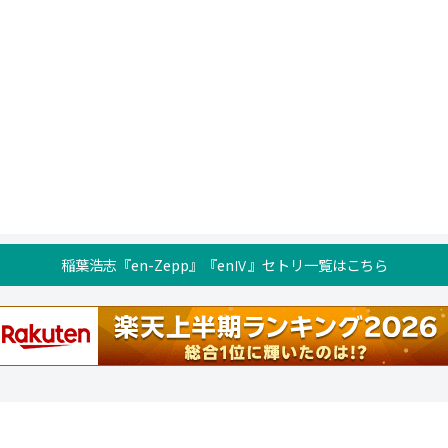
稲葉浩志『en-Zepp』『enⅣ』セトリ一覧はこちら