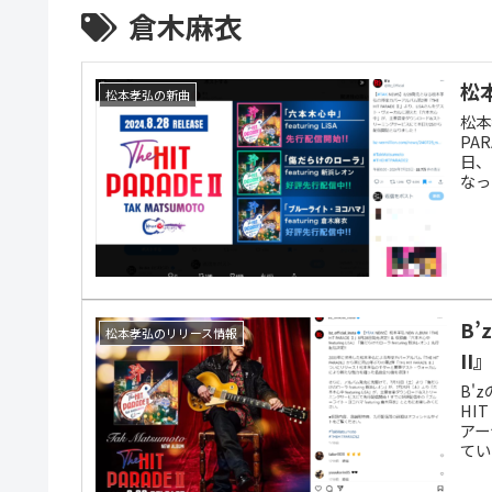
倉木麻衣
松本
松本孝弘の新曲
松本
PA
日、
なっ
B’
松本孝弘のリリース情報
I
B'
HI
アー
てい
20
20