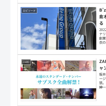
B
エピソード
倉
る
20
ナリ
創業
衣の
る秘
Z
ZARD
ャ
坂井
ージ
禁。
紳一
MA
信さ