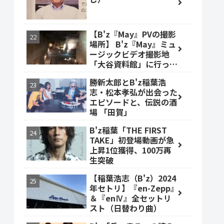
【B'z『May』PVの撮影
場所】 B'z『May』ミュ
ージックビデオ撮影地
「大谷資料館」に行って
みた #大谷資料館
勝新太郎とB'z稲葉浩
志・松本孝弘が出会った
エピソードと、伝説の酒
場 「田賀」
B'z稲葉「THE FIRST
TAKE」初登場動画が急
上昇1位獲得、100万再
生突破
【稲葉浩志（B'z）2024
年セトリ】『en-Zepp』
＆『enⅣ』全セットリ
スト（日替わり曲）