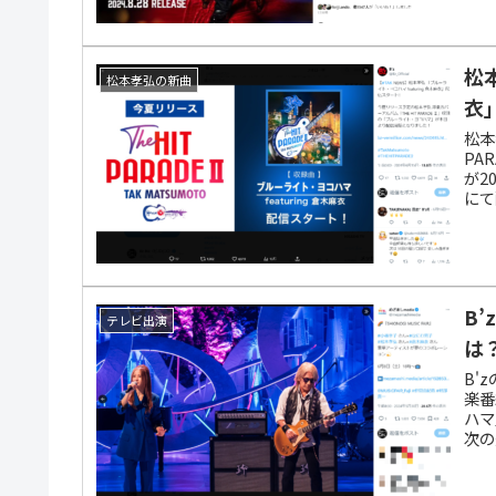
松
松本孝弘の新曲
衣
松本
PA
が2
にて
B
テレビ出演
は
B'
楽番
ハマ
次の