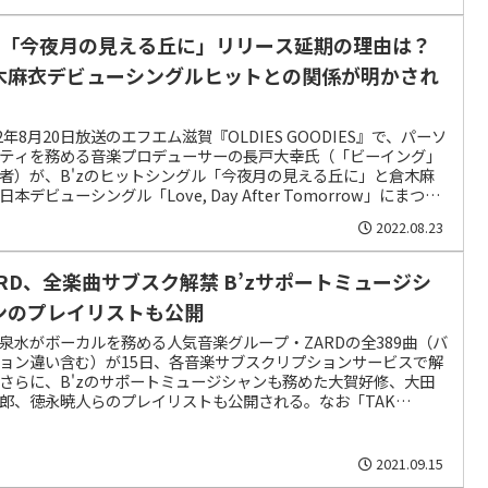
’z「今夜月の見える丘に」リリース延期の理由は？
木麻衣デビューシングルヒットとの関係が明かされ
22年8月20日放送のエフエム滋賀『OLDIES GOODIES』で、パーソ
ティを務める音楽プロデューサーの長戸大幸氏（「ビーイング」
者）が、B'zのヒットシングル「今夜月の見える丘に」と倉木麻
日本デビューシングル「Love, Day After Tomorrow」にまつわ
話を明かした。
2022.08.23
ARD、全楽曲サブスク解禁 B’zサポートミュージシ
ンのプレイリストも公開
泉水がボーカルを務める人気音楽グループ・ZARDの全389曲（バ
ョン違い含む）が15日、各音楽サブスクリプションサービスで解
さらに、B'zのサポートミュージシャンも務めた大賀好修、大田
郎、徳永暁人らのプレイリストも公開される。なお「TAK
TSUMOTO featuring ZARD 異邦人」は現時点ではサブスクで配
れていない。
2021.09.15