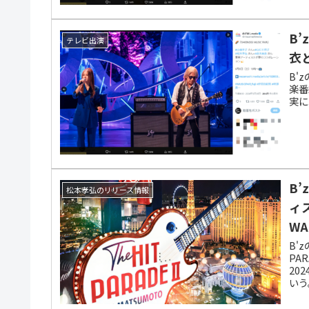
B’
テレビ出演
衣
B'
楽番
実に
B
松本孝弘のリリース情報
ィ
W
B'
PA
20
いう