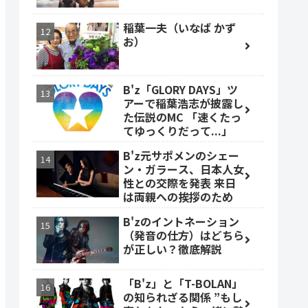
稲葉一夫（いなば かず
お）
B'z「GLORY DAYS」ツ
アーで稲葉浩志が披露し
た伝説のMC 「速くたっ
てゆっくりだって...」
B'z元サポメンのシェー
ン・ガラース、日本人女
性との交際を発表 来日
は両親への挨拶のため
B'zのイントネーション
（発音の仕方）はどちら
が正しい？徹底解説
「B'z」と「T-BOLAN」
の知られざる関係 ”もし