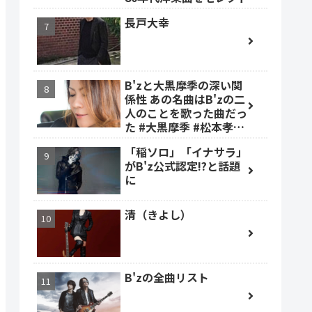
長戸大幸
B'zと大黒摩季の深い関
係性 あの名曲はB'zの二
人のことを歌った曲だっ
た #大黒摩季 #松本孝弘
#稲葉浩志
「稲ソロ」「イナサラ」
がB'z公式認定!?と話題
に
清（きよし）
B'zの全曲リスト