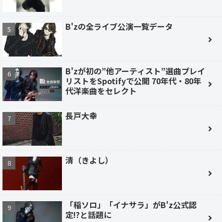
B'zの全ライブ公演一覧データ
B'zが初の”他アーティスト”選曲プレイ
リストをSpotifyで公開 70年代・80年
代洋楽曲をセレクト
長戸大幸
清（きよし）
「稲ソロ」「イナサラ」がB'z公式認
定!?と話題に