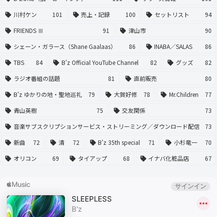
川村ケン
101
売上・記録
100
セットリスト
94
FRIENDS Ⅲ
91
津山市
90
シェーン・ガラース（Shane Gaalaas）
86
INABA／SALAS
86
TBS
84
B'z Official YouTube Channel
82
グッズ
82
ラジオ番組の話題
81
直前販売
80
B'z ゆかりの地・聖地巡礼
79
大賀好修
78
Mr.Children
77
青山英樹
75
交友関係
73
音楽サブスクリプションサービス・ストリーミング／ダウンロード配信
73
新曲
72
清
72
B'z 35th special
71
小杉竜一
70
オリコン
69
タイアップ
68
イナバ化粧品店
67