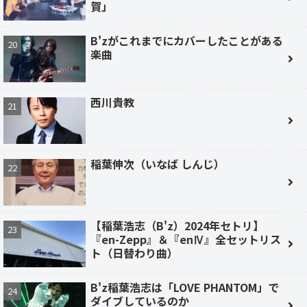
賀」
B'zがこれまでにカバーしたことがある
楽曲
西川貴教
稲葉伸次（いなば しんじ）
【稲葉浩志（B'z）2024年セトリ】
『en-Zepp』＆『enⅣ』全セットリス
ト（日替わり曲）
B'z稲葉浩志は「LOVE PHANTOM」で
ダイブしているのか