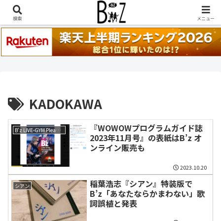
稲葉浩志『en-Zepp』『enⅣ』セトリ一覧はこちら
検索
メニュー
KADOKAWA
『WOWOWプログラムガイド誌
B'z LIVE-GYM Pleasure 2023 -STARS-
2023年11月号』の表紙はB’z オ
ンライン販売も
2023.10.20
稲葉浩志『シアン』特装版で
シアン
B’z「あなたならかまわない」歌
詞誤植と発表