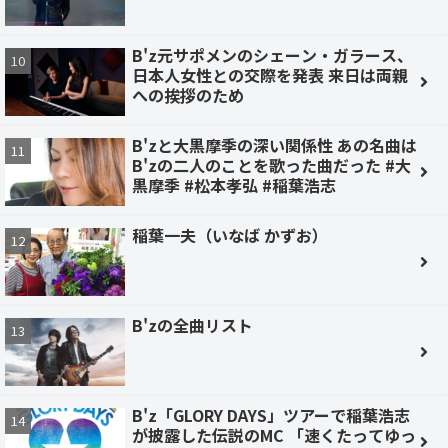
B'z元サポメンのシェーン・ガラース、
日本人女性との交際を発表 来日は両親
への挨拶のため
B'zと大黒摩季の深い関係性 あの名曲は
B'zの二人のことを歌った曲だった #大
黒摩季 #松本孝弘 #稲葉浩志
稲葉一夫（いなば かずお）
B'zの全曲リスト
B'z「GLORY DAYS」ツアーで稲葉浩志
が披露した伝説のMC 「速くたってゆっ