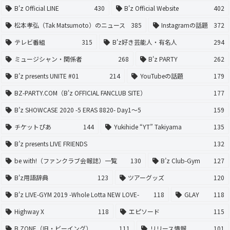
B'z Official LINE
430
B'z Official Website
402
松本孝弘（Tak Matsumoto）のニュース
385
Instagramの話題
372
テレビ番組
315
B'z好き芸能人・有名人
294
ミュージシャン・関係者
268
B'z PARTY
262
B’z presents UNITE #01
214
YouTubeの話題
179
BZ-PARTY.COM（B'z OFFICIAL FANCLUB SITE）
177
B’z SHOWCASE 2020 -5 ERAS 8820- Day1〜5
159
チケットぴあ
144
Yukihide “YT” Takiyama
135
B’z presents LIVE FRIENDS
132
be with!（ファンクラブ会報誌）一覧
130
B’z Club-Gym
127
B'z用語辞典
123
ツアーグッズ
120
B'z LIVE-GYM 2019 -Whole Lotta NEW LOVE-
118
GLAY
118
Highway X
118
エピソード
115
B ZONE（旧・ビーイング）
111
リリース情報
101