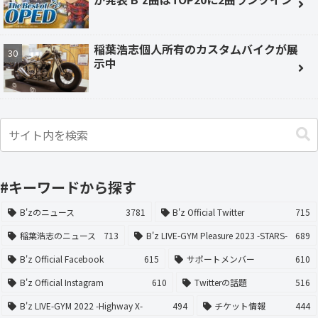
稲葉浩志個人所有のカスタムバイクが展
示中
#キーワードから探す
B'zのニュース
3781
B'z Official Twitter
715
稲葉浩志のニュース
713
B'z LIVE-GYM Pleasure 2023 -STARS-
689
B'z Official Facebook
615
サポートメンバー
610
B'z Official Instagram
610
Twitterの話題
516
B'z LIVE-GYM 2022 -Highway X-
494
チケット情報
444