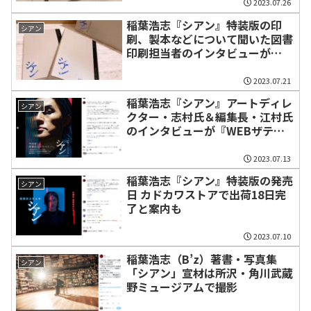
2023.07.26
稲葉浩志『シアン』特装版の印
シアン
刷、製本などについて聞いた図書
印刷担当者のインタビューが
『WEBザテレビジョン』で公開
2023.07.21
稲葉浩志『シアン』アートディレ
シアン
クター・志村氏＆編集長・江村氏
のインタビューが『WEBザテレ
ビジョン』で公開
2023.07.13
稲葉浩志『シアン』特装版の発売
シアン
日 カドカワストアで出荷18日完
了と案内も
2023.07.10
稲葉浩志（B’z）著書・写真集
シアン
「シアン」宣材は所沢・角川武蔵
野ミュージアムで撮影