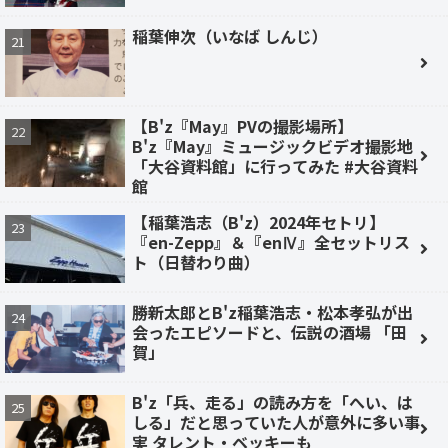
稲葉伸次（いなば しんじ）
【B'z『May』PVの撮影場所】
B'z『May』ミュージックビデオ撮影地
「大谷資料館」に行ってみた #大谷資料
館
【稲葉浩志（B'z）2024年セトリ】
『en-Zepp』＆『enⅣ』全セットリス
ト（日替わり曲）
勝新太郎とB'z稲葉浩志・松本孝弘が出
会ったエピソードと、伝説の酒場 「田
賀」
B'z「兵、走る」の読み方を「へい、は
しる」だと思っていた人が意外に多い事
実 タレント・ベッキーも