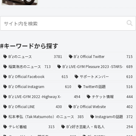
#キーワードから探す
B'zのニュース
3781
B'z Official Twitter
715
稲葉浩志のニュース
713
B'z LIVE-GYM Pleasure 2023 -STARS-
689
B'z Official Facebook
615
サポートメンバー
610
B'z Official Instagram
610
Twitterの話題
516
B'z LIVE-GYM 2022 -Highway X-
494
チケット情報
444
B'z Official LINE
430
B'z Official Website
402
松本孝弘（Tak Matsumoto）のニュース
385
Instagramの話題
372
テレビ番組
315
B'z好き芸能人・有名人
294