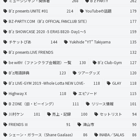
ミュージシャン・関係者
268
B'z PARTY
262
B’z presents UNITE #01
214
YouTubeの話題
179
BZ-PARTY.COM（B'z OFFICIAL FANCLUB SITE）
177
B’z SHOWCASE 2020 -5 ERAS 8820- Day1〜5
159
チケットぴあ
144
Yukihide “YT” Takiyama
135
B’z presents LIVE FRIENDS
132
be with!（ファンクラブ会報誌）一覧
130
B’z Club-Gym
127
B'z用語辞典
123
ツアーグッズ
120
B'z LIVE-GYM 2019 -Whole Lotta NEW LOVE-
118
GLAY
118
Highway X
118
エピソード
115
B ZONE（旧・ビーイング）
111
リリース情報
101
川村ケン
101
売上・記録
100
セットリスト
94
FRIENDS Ⅲ
91
津山市
90
シェーン・ガラース（Shane Gaalaas）
86
INABA／SALAS
86