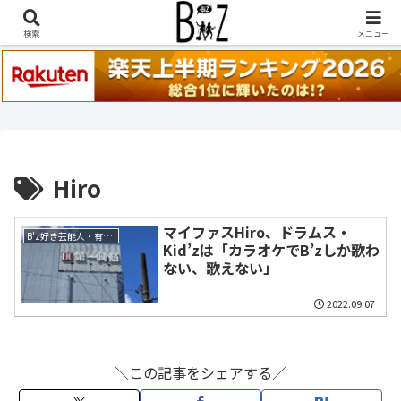
稲葉浩志『en-Zepp』『enⅣ』セトリ一覧はこちら
検索
メニュー
Hiro
マイファスHiro、ドラムス・
B'z好き芸能人・有名人・ミュージシャン
Kid’zは「カラオケでB’zしか歌わ
ない、歌えない」
2022.09.07
＼この記事をシェアする／