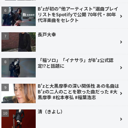
B'zが初の”他アーティスト”選曲プレイ
リストをSpotifyで公開 70年代・80年
代洋楽曲をセレクト
長戸大幸
「稲ソロ」「イナサラ」がB'z公式認
定!?と話題に
B'zと大黒摩季の深い関係性 あの名曲は
B'zの二人のことを歌った曲だった #大
黒摩季 #松本孝弘 #稲葉浩志
清（きよし）