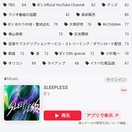
TBS
84
B'z Official YouTube Channel
82
グッズ
82
ラジオ番組の話題
81
直前販売
80
B'z ゆかりの地・聖地巡礼
79
大賀好修
78
Mr.Children
77
青山英樹
75
交友関係
73
音楽サブスクリプションサービス・ストリーミング／ダウンロード配信
73
新曲
72
清
72
B'z 35th special
71
小杉竜一
70
オリコン
69
タイアップ
68
イナバ化粧品店
67