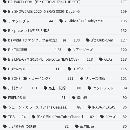
BZ-PARTY.COM（B'z OFFICIAL FANCLUB SITE）
177
B’z SHOWCASE 2020 -5 ERAS 8820- Day1〜5
159
チケットぴあ
144
Yukihide “YT” Takiyama
135
B’z presents LIVE FRIENDS
132
be with!（ファンクラブ会報誌）一覧
130
B’z Club-Gym
127
B'z用語辞典
123
ツアーグッズ
120
B'z LIVE-GYM 2019 -Whole Lotta NEW LOVE-
118
GLAY
118
Highway X
118
エピソード
115
B ZONE（旧・ビーイング）
111
リリース情報
101
川村ケン
101
売上・記録
100
セットリスト
94
FRIENDS Ⅲ
91
津山市
90
シェーン・ガラース（Shane Gaalaas）
86
INABA／SALAS
86
TBS
84
B'z Official YouTube Channel
82
グッズ
82
ラジオ番組の話題
81
直前販売
80