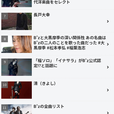
代洋楽曲をセレクト
長戸大幸
B'zと大黒摩季の深い関係性 あの名曲は
B'zの二人のことを歌った曲だった #大
黒摩季 #松本孝弘 #稲葉浩志
「稲ソロ」「イナサラ」がB'z公式認
定!?と話題に
清（きよし）
B'zの全曲リスト