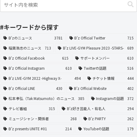
#キーワードから探す
B'zのニュース
3781
B'z Official Twitter
715
稲葉浩志のニュース
713
B'z LIVE-GYM Pleasure 2023 -STARS-
689
B'z Official Facebook
615
サポートメンバー
610
B'z Official Instagram
610
Twitterの話題
516
B'z LIVE-GYM 2022 -Highway X-
494
チケット情報
444
B'z Official LINE
430
B'z Official Website
402
松本孝弘（Tak Matsumoto）のニュース
385
Instagramの話題
372
テレビ番組
315
B'z好き芸能人・有名人
294
ミュージシャン・関係者
268
B'z PARTY
262
B’z presents UNITE #01
214
YouTubeの話題
179