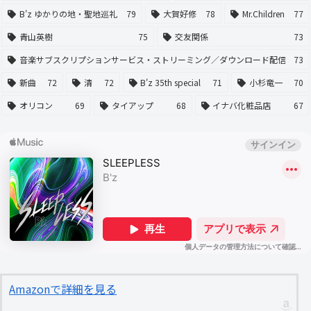
B'z ゆかりの地・聖地巡礼
79
大賀好修
78
Mr.Children
77
青山英樹
75
交友関係
73
音楽サブスクリプションサービス・ストリーミング／ダウンロード配信
73
新曲
72
清
72
B'z 35th special
71
小杉竜一
70
オリコン
69
タイアップ
68
イナバ化粧品店
67
Amazonで詳細を見る