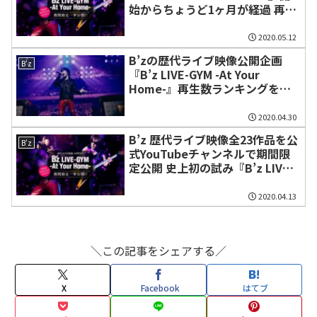
始からちょうど1ヶ月が経過 再生
数ランキングを発表
2020.05.12
B’zの歴代ライブ映像公開企画
B'z
『B’z LIVE-GYM -At Your
Home-』再生数ランキングを発
表【4月末時点】
2020.04.30
B’z 歴代ライブ映像全23作品を公
B'z
式YouTubeチャンネルで期間限
定公開 史上初の試み『B’z LIVE-
GYM -At Your Home-』
2020.04.13
＼この記事をシェアする／
X
Facebook
はてブ