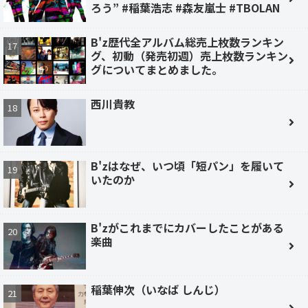
ろう” #稲葉浩志 #森友嵐士 #TBOLAN
B'z歴代全アルバム総売上枚数ランキン
グ、初動（発売初週）売上枚数ランキン
グについてまとめました。
西川貴教
B'zはなぜ、いつ頃「短パン」を履いて
いたのか
B'zがこれまでにカバーしたことがある
楽曲
稲葉伸次（いなば しんじ）