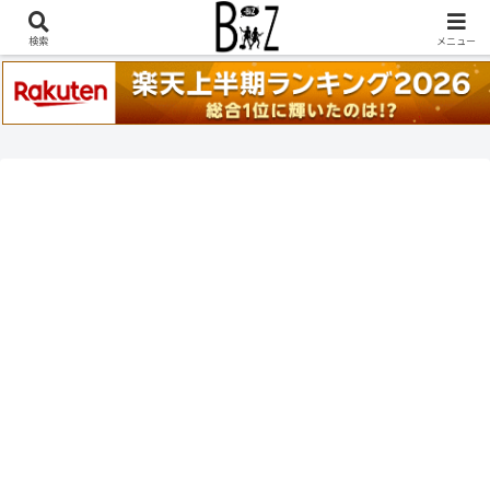
稲葉浩志『en-Zepp』『enⅣ』セトリ一覧はこちら
検索
メニュー