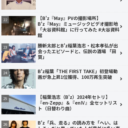
【B'z『May』PVの撮影場所】
B'z『May』ミュージックビデオ撮影地
「大谷資料館」に行ってみた #大谷資料
館
勝新太郎とB'z稲葉浩志・松本孝弘が出
会ったエピソードと、伝説の酒場 「田
賀」
B'z稲葉「THE FIRST TAKE」初登場動
画が急上昇1位獲得、100万再生突破
【稲葉浩志（B'z）2024年セトリ】
『en-Zepp』＆『enⅣ』全セットリス
ト（日替わり曲）
B'z「兵、走る」の読み方を「へい、は